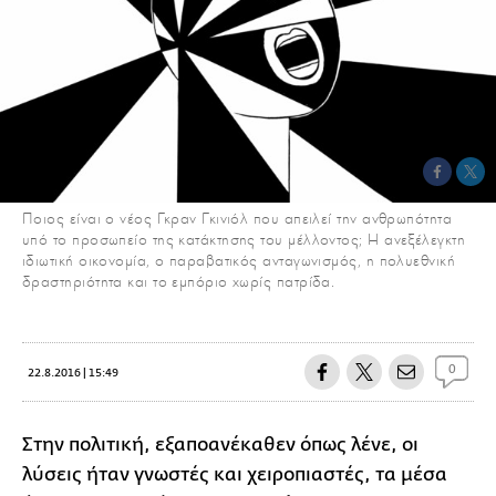
Ποιος είναι ο νέος Γκραν Γκινιόλ που απειλεί την ανθρωπότητα
υπό το προσωπείο της κατάκτησης του μέλλοντος; Η ανεξέλεγκτη
ιδιωτική οικονομία, ο παραβατικός ανταγωνισμός, η πολυεθνική
δραστηριότητα και το εμπόριο χωρίς πατρίδα.
0
22.8.2016 | 15:49
Στην πολιτική, εξαποανέκαθεν όπως λένε, οι
λύσεις ήταν γνωστές και χειροπιαστές, τα μέσα