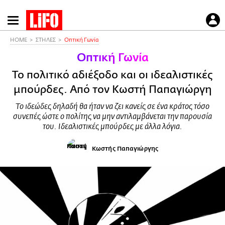
Παράκαμψη
προς
το
HOME
ΣΤΗΛΕΣ
Οπτική Γωνία
κυρίως
Οπτική Γωνία
περιεχόμενο
Το πολιτικό αδιέξοδο και οι ιδεαλιστικές
μπούρδες. Από τον Κωστή Παπαγιώργη
Το ιδεώδες δηλαδή θα ήταν να ζει κανείς σε ένα κράτος τόσο
συνεπές ώστε ο πολίτης να μην αντιλαμβάνεται την παρουσία
του. Ιδεαλιστικές μπούρδες με άλλα λόγια.
Κωστής Παπαγιώργης