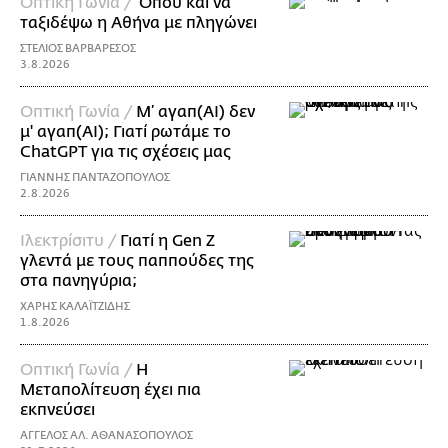
Οπτική Γωνία /
Όπου και να
ταξιδέψω η Αθήνα με πληγώνει
ΣΤΕΛΙΟΣ ΒΑΡΒΑΡΕΣΟΣ
3.8.2026
Οπτική Γωνία /
Μ’ αγαπ(AI) δεν
μ' αγαπ(ΑΙ); Γιατί ρωτάμε το
ChatGPT για τις σχέσεις μας
ΓΙΑΝΝΗΣ ΠΑΝΤΑΖΟΠΟΥΛΟΣ
2.8.2026
Ιλεκτρίσιτυ /
Γιατί η Gen Z
γλεντά με τους παππούδες της
στα πανηγύρια;
ΧΑΡΗΣ ΚΑΛΑΪΤΖΙΔΗΣ
1.8.2026
Οπτική Γωνία /
Η
Μεταπολίτευση έχει πια
εκπνεύσει
ΑΓΓΕΛΟΣ ΑΛ. ΑΘΑΝΑΣΟΠΟΥΛΟΣ