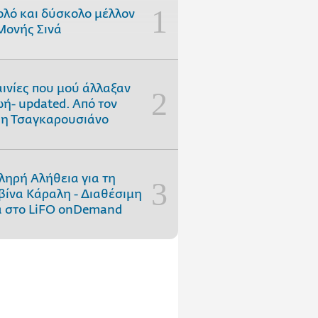
ολό και δύσκολο μέλλον
Μονής Σινά
αινίες που μού άλλαξαν
ωή- updated. Aπό τον
η Τσαγκαρουσιάνο
ληρή Αλήθεια για τη
ίνα Κάραλη - Διαθέσιμη
 στo LiFO onDemand