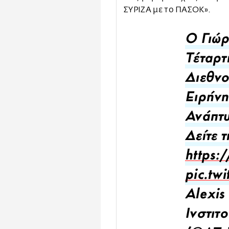
ΣΥΡΙΖΑ με το ΠΑΣΟΚ».
Ο Γιώ
Τέταρτ
Διεθνο
Ειρήνη
Ανάπτυ
Δείτε τ
https:
pic.tw
Alexis 
Ινστιτ