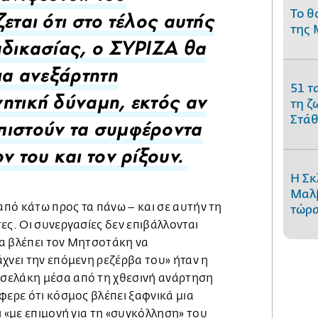
Το θ
ζεται ότι στο τέλος αυτής
της 
αδικασίας, ο ΣΥΡΙΖΑ θα
μια ανεξάρτητη
51 τ
τη ζ
ητική δύναμη, εκτός αν
Στάθ
ιστούν τα συμφέροντα
ον του και τον ρίξουν.
Η Σκ
Μαλβ
 από κάτω προς τα πάνω – και σε αυτήν τη
τώρα
ες. Οι συνεργασίες δεν επιβάλλονται
α βλέπει τον Μητσοτάκη να
χνει την επόμενη ρεζέρβα του» ήταν η
σελάκη μέσα από τη χθεσινή ανάρτηση
φερε ότι κόσμος βλέπει ξαφνικά μια
ι «με επιμονή για τη «συγκόλληση» του