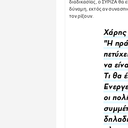
διαδικασίας, ο ΣΥΡΙΖΑ θα 
δύναμη, εκτός αν συνασπι
τον ρίξουν.
Χάρης
"Η πρά
πετύχει
να είν
Τι θα έ
Ενεργε
οι πολ
συμμέτ
δηλαδή