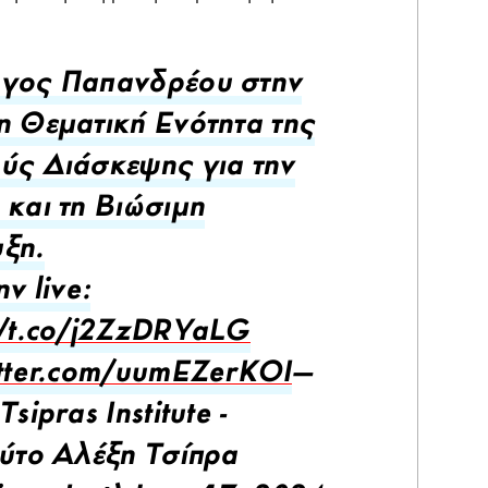
ργος Παπανδρέου στην
η Θεματική Ενότητα της
ύς Διάσκεψης για την
 και τη Βιώσιμη
ξη.
ην live:
//t.co/j2ZzDRYaLG
itter.com/uumEZerKOI
—
Tsipras Institute -
ούτο Αλέξη Τσίπρα