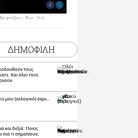
θα φτιάξουν. Φωτ.: Nick
ΔΗΜΟΦΙΛΗ
κολουθούν τους
cers. Και όλοι τους
ονούν.
κύ μου (εκλογικό) έαρ»…
ά και δεξιά: Ποιος
 πια τι σημαίνουν;