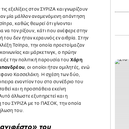
ις εξελίξεις στον ΣΥΡΙΖΑ και γνωρίζουν
ταν μία μάλλον αναμενόμενη απάντηση
ίπρα, καθώς θεωρεί ότι γίνονται
ια να τον ρίξουν, κάτι που ανέφερε στην
 του δεν ήταν κεραυνός εν αιθρία. Στην
λέξη Τσίπρα, την οποία προετοίμαζαν
ικοινωνίας και μάρκετινγκ, ο πρώην
Χάρη
ειξε την πολιτική παρουσία του
απανδρέου
, οι οποίοι ήταν ομιλητές, ενώ
 Στέφανο Κασσελάκη. Η σχέση των δύο,
πειρα εναντίον του στο συνέδριο του
ταθεί και η προσπάθεια εκείνη
 Αυτό άλλωστε εξυπηρετεί και η
η του ΣΥΡΙΖΑ με το ΠΑΣΟΚ, την οποία
δήλωση του.
ανιφέστο» του