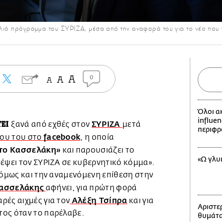
παλιό πρόγραμμα του ΣΥΡΙΖΑ, μέσα από την αναφορά του για το νέο που 
0
Όλοι α
influen
ΤΕΙ
ΣΥΡΙΖΑ
ξανά από εχθές στον
μετά
περιφρ
facebook
ου του στο
, η οποία
το Κασσελάκη»
και παρουσιάζει το
«Ω γλυ
έψει τον ΣΥΡΙΖΑ σε κυβερνητικό κόμμα».
 όμως και την αναμενόμενη επίθεση στην
Κασσελάκης
αφήνει, για πρώτη φορά
Αλέξη Τσίπρα
ρές αιχμές για τον
και για
Αριστερ
τος όταν το παρέλαβε.
θυμάται