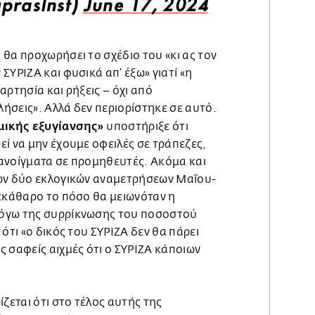
prasInst)
June 17, 2024
θα προχωρήσει το σχέδιο του «κι ας τον
ΣΥΡΙΖΑ και φυσικά απ’ έξω» γιατί «η
αρτησία και ρήξεις – όχι από
ήσεις». Αλλά δεν περιορίστηκε σε αυτό.
μικής εξυγίανσης»
υποστήριξε ότι
ί να μην έχουμε οφειλές σε τράπεζες,
ανοίγματα σε προμηθευτές. Ακόμα και
ων δύο εκλογικών αναμετρήσεων Μαΐου-
ξεκάθαρο το πόσο θα μειωνόταν η
όγω της συρρίκνωσης του ποσοστού
ότι «ο δικός του ΣΥΡΙΖΑ δεν θα πάρει
 σαφείς αιχμές ότι ο ΣΥΡΙΖΑ κάποιων
ίζεται ότι στο τέλος αυτής της