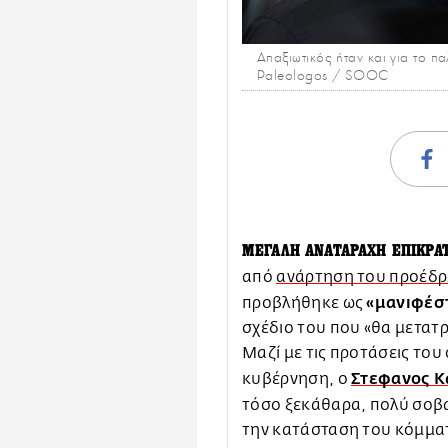
Απαξιωτικός ήταν και για το 
Paleologos / SOOC
ΜΕΓΑΛΗ ΑΝΑΤΑΡΑΧΗ ΕΠΙΚΡΑ
από
ανάρτηση του προέδρ
«μανιφέσ
προβλήθηκε ως
σχέδιο του που «θα μετατρ
Μαζί με τις προτάσεις του
Στεφανος 
κυβέρνηση, ο
τόσο ξεκάθαρα, πολύ σοβα
την κατάσταση του κόμμα