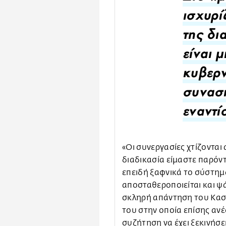
ισχυρί
της δι
είναι 
κυβερν
συνασπ
εναντί
«Οι συνεργασίες χτίζονται
διαδικασία είμαστε παρόντ
επειδή ξαφνικά το σύστημ
αποσταθεροποιείται και ψά
σκληρή απάντηση του Κασ
του στην οποία επίσης ανέ
συζήτηση να έχει ξεκινήσε