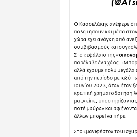
(@ATsi
Ο Κασσελάκης ανέφερε ότι 
πολεμήσουν και μέσα στον 
χώρα έχει ανάγκη από ανεξ
συμβιβασμούς και συγκολλ
«οικονο
Στο κεφάλαιο της
παρέλαβε ένα χάος. «Μπορε
αλλά έχουμε πολύ μεγάλα 
από την περίοδο μεταξύ τ
Ιουνίου 2023, όταν ήταν 
κρατική χρηματοδότηση λ
μας» είπε, υποστηρίζοντας 
ποτέ μαύρα» και αφήνοντας
άλλων μπορεί να πήρε.
Στο «μανιφέστο» του ισχυρ