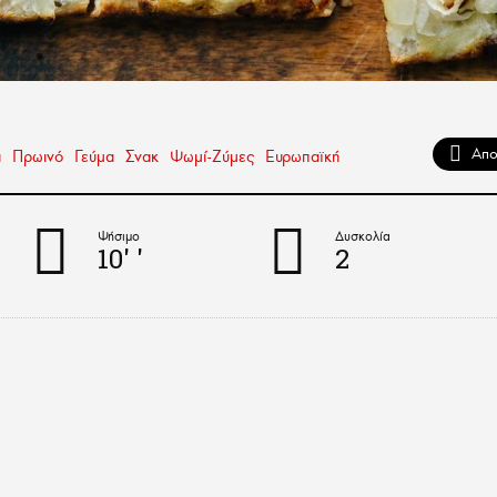
ά
Πρωινό
Γεύμα
Σνακ
Ψωμί-Ζύμες
Ευρωπαϊκή
Ψήσιμο
Δυσκολία
10'
'
2