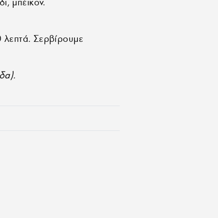
ι, μπέικον.
 λεπτά. Σερβίρουμε
δα).