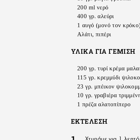
200 ml νερό
400 γρ. αλεύρι
1 αυγό (μονό τον κρόκο
Αλάτι, πιπέρι
ΥΛΙΚΑ ΓΙΑ ΓΕΜΙΣΗ
200 γρ. τυρί κρέμα μαλ
115 γρ. κρεμμύδι ψιλοκ
23 γρ. μπέικον ψιλοκομ
10 γρ. γραβιέρα τριμμέν
1 πρέζα αλατοπίπερο
ΕΚΤΕΛΕΣΗ
Χτυπάμε για 1 λεπτό 