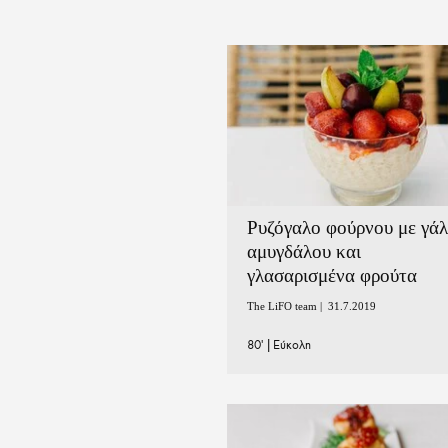
Ρυζόγαλο φούρνου με γά
αμυγδάλου και
γλασαρισμένα φρούτα
The LiFO team |
31.7.2019
80'
|
Εύκολη