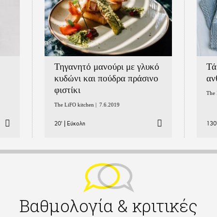
Τηγανητό μανούρι με γλυκό
Τά
κυδώνι και πούδρα πράσινο
αν
φιστίκι
The 
The LiFO kitchen |
7.6.2019
20'
|
Εύκολη
130
Βαθμολογία & κριτικές