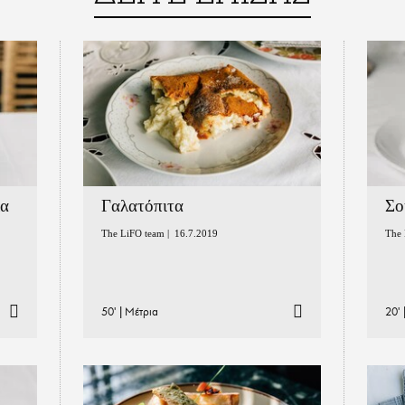
λα
Γαλατόπιτα
Σο
The LiFO team |
16.7.2019
The 
50'
|
Μέτρια
20'