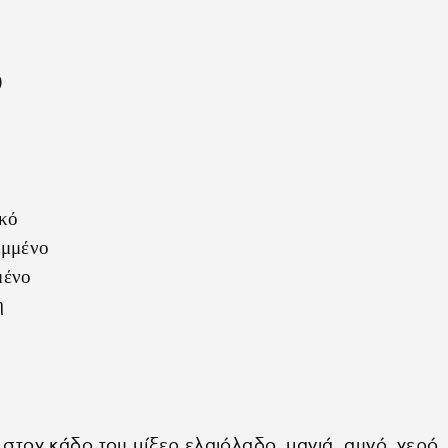
)
ακό
ομμένο
μένο
η
στον κάδο του μίξερ ελαιόλαδο, μαγιά, αυγό, νερό, α