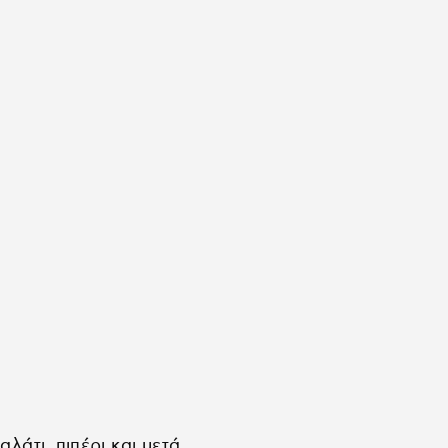
λάτι, πιπέρι και μετά