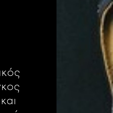
ικός
κος
και