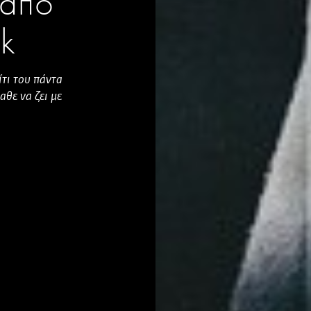
 από
k
ίτι του πάντα
θε να ζει με