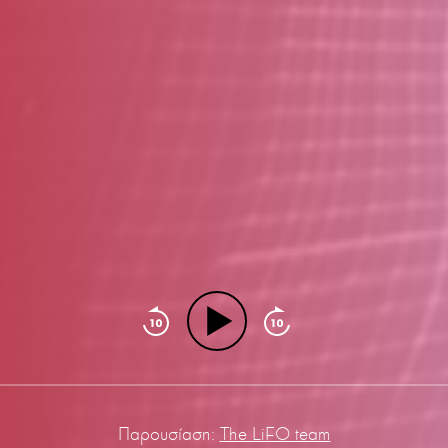
Παρουσίαση:
The LiFO team