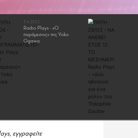
5.4.2022
29.3.202
Radio Plays - «Ο
Radio P
παράμεσος» της Yoko
ηθοποιο
Ogawa
του Théo
ays, εγγραφείτε