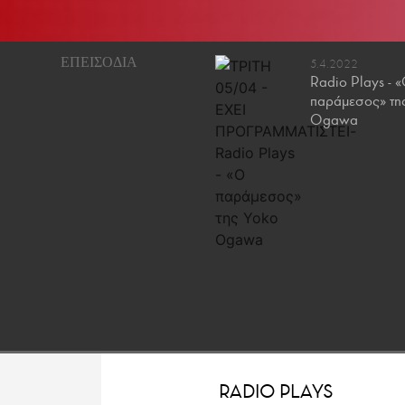
29.3.2022
5.4.2022
Radio Plays - «Δύο
Radio Plays - 
ηθοποιοί για ένα ρόλο»
παράμεσος» τη
του Théophile Gautier
Ogawa
RADIO PLAYS