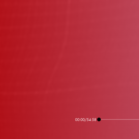
00:00
/
54:58