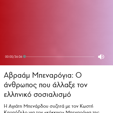
00:00
/
36:06
Αβραάμ Μπεναρόγια: Ο
άνθρωπος που άλλαξε τον
ελληνικό σοσιαλισμό
Η Αγιάτη Μπενάρδου συζητά με τον Κωστή
Καρπόζηλο για τον «κόκκινο» Μπεναρόγια της