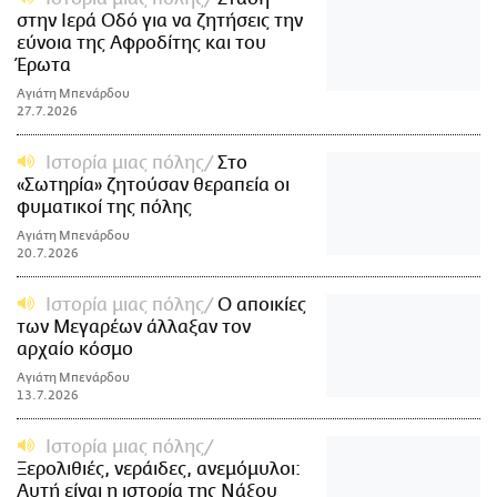
στην Ιερά Οδό για να ζητήσεις την
εύνοια της Αφροδίτης και του
Έρωτα
Αγιάτη Μπενάρδου
27.7.2026
Ιστορία μιας πόλης
Στo
«Σωτηρία» ζητούσαν θεραπεία οι
φυματικοί της πόλης
Αγιάτη Μπενάρδου
20.7.2026
Ιστορία μιας πόλης
Ο αποικίες
των Μεγαρέων άλλαξαν τον
αρχαίο κόσμο
Αγιάτη Μπενάρδου
13.7.2026
Ιστορία μιας πόλης
Ξερολιθιές, νεράιδες, ανεμόμυλοι:
Αυτή είναι η ιστορία της Νάξου