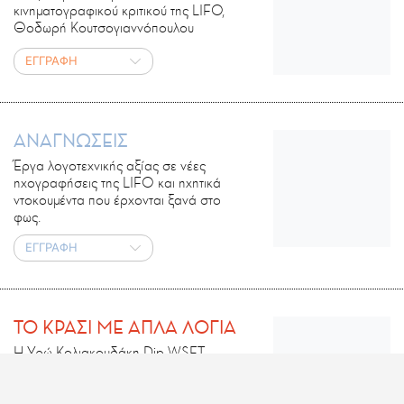
κινηματογραφικού κριτικού της LIFO,
Θοδωρή Κουτσογιαννόπουλου
ΕΓΓΡΑΦΗ
ΑΝΑΓΝΩΣΕΙΣ
Έργα λογοτεχνικής αξίας σε νέες
ηχογραφήσεις της LIFO και ηχητικά
ντοκουμέντα που έρχονται ξανά στο
φως.
ΕΓΓΡΑΦΗ
ΤΟ ΚΡΑΣΙ ΜΕ ΑΠΛΑ ΛΟΓΙΑ
Η Υρώ Κολιακουδάκη Dip WSET
απαντάει στις απορίες του Παναγιώτη
Ορφανίδη σχετικά με το κρασί, απλά
και με χιούμορ.