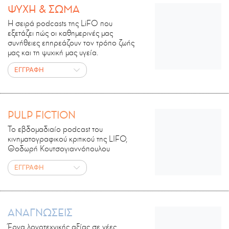
ΨΥΧΗ & ΣΩΜΑ
Η σειρά podcasts της LiFO που
εξετάζει πώς οι καθημερινές μας
συνήθειες επηρεάζουν τον τρόπο ζωής
μας και τη ψυχική μας υγεία.
ΕΓΓΡΑΦΗ
PULP FICTION
Το εβδομαδιαίο podcast του
κινηματογραφικού κριτικού της LIFO,
Θοδωρή Κουτσογιαννόπουλου
ΕΓΓΡΑΦΗ
ΑΝΑΓΝΩΣΕΙΣ
Έργα λογοτεχνικής αξίας σε νέες