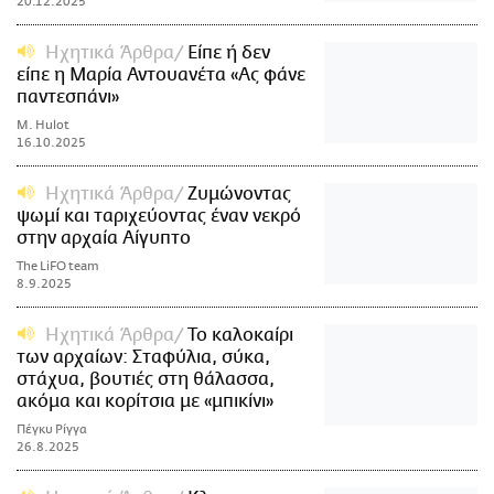
20.12.2025
Ηχητικά Άρθρα
Είπε ή δεν
είπε η Μαρία Αντουανέτα «Ας φάνε
παντεσπάνι»
M. Hulot
16.10.2025
Ηχητικά Άρθρα
Ζυμώνοντας
ψωμί και ταριχεύοντας έναν νεκρό
στην αρχαία Αίγυπτο
The LiFO team
8.9.2025
Ηχητικά Άρθρα
Το καλοκαίρι
των αρχαίων: Σταφύλια, σύκα,
στάχυα, βουτιές στη θάλασσα,
ακόμα και κορίτσια με «μπικίνι»
Πέγκυ Ρίγγα
26.8.2025