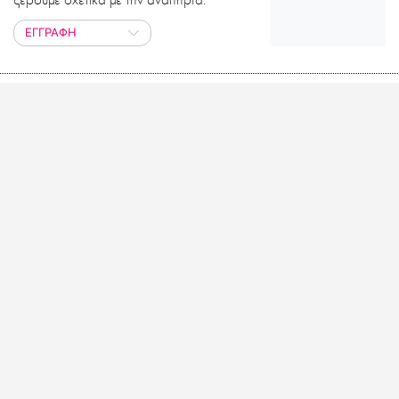
ΕΓΓΡΑΦΗ
LIFO MINI – SERIES
Οι σύντομες σειρές ηχητικών
ντοκιμαντέρ του LiFO.GR
ΕΓΓΡΑΦΗ
ΕΝΑΣ ΑΓΓΕΛΟΣ
Ο Άγγελος Παπαδημητρίου πριν από
40 χρόνια στο δωμάτιο του, ηχογραφεί
κασσέτες για τους φίλους του.
ΕΓΓΡΑΦΗ