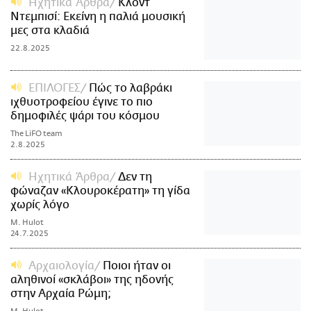
Ηχητικά Άρθρα
Κλοντ
Ντεμπισί: Eκείνη η παλιά μουσική
μες στα κλαδιά
22.8.2025
ΕΠΙΛΟΓΕΣ
Πώς το λαβράκι
ιχθυοτροφείου έγινε το πιο
δημοφιλές ψάρι του κόσμου
The LiFO team
2.8.2025
Ηχητικά Άρθρα
Δεν τη
φώναζαν «Κλουροκέρατη» τη γίδα
χωρίς λόγο
M. Hulot
24.7.2025
Αρχαιολογία
Ποιοι ήταν οι
αληθινοί «σκλάβοι» της ηδονής
στην Αρχαία Ρώμη;