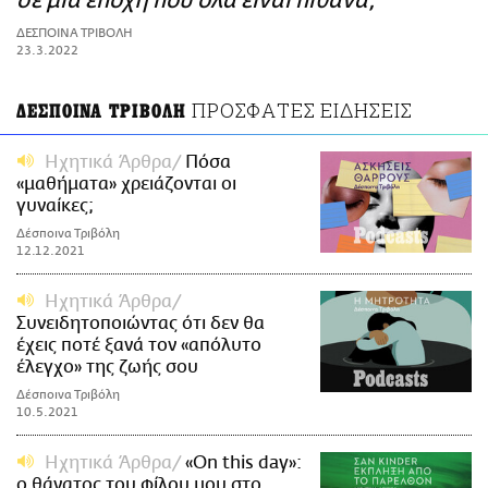
σε μια εποχή που όλα είναι πιθανά;
ΑΜΠΑ
ΔΕΣΠΟΙΝΑ ΤΡΙΒΟΛΗ
PRINT
23.3.2022
ΠΡΟΣΦΑΤΕΣ ΕΙΔΗΣΕΙΣ
ΔΕΣΠΟΙΝΑ ΤΡΙΒΟΛΗ
Ηχητικά Άρθρα
Πόσα
«μαθήματα» χρειάζονται οι
γυναίκες;
Δέσποινα Τριβόλη
12.12.2021
Ηχητικά Άρθρα
Συνειδητοποιώντας ότι δεν θα
έχεις ποτέ ξανά τον «απόλυτο
έλεγχο» της ζωής σου
Δέσποινα Τριβόλη
10.5.2021
Ηχητικά Άρθρα
«Οn this day»:
ο θάνατος του φίλου μου στο