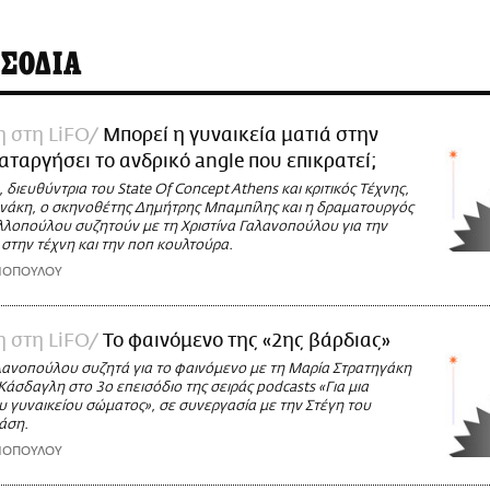
ΣΟΔΙΑ
η στη LiFO
Μπορεί η γυναικεία ματιά στην
αταργήσει το ανδρικό angle που επικρατεί;
 διευθύντρια του State Of Concept Athens και κριτικός Τέχνης,
νάκη, ο σκηνοθέτης Δημήτρης Μπαμπίλης και η δραματουργός
λλοπούλου συζητούν με τη Χριστίνα Γαλανοπούλου για την
 στην τέχνη και την ποπ κουλτούρα.
ΑΝΟΠΟΥΛΟΥ
η στη LiFO
Το φαινόμενο της «2ης βάρδιας»
λανοπούλου συζητά για το φαινόμενο με τη Μαρία Στρατηγάκη
 Κάσδαγλη στο 3ο επεισόδιο της σειράς podcasts «Για μια
 γυναικείου σώματος», σε συνεργασία με την Στέγη του
άση.
ΑΝΟΠΟΥΛΟΥ