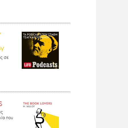
Υ
ΟΥ
ς σε
S
υς
λία που