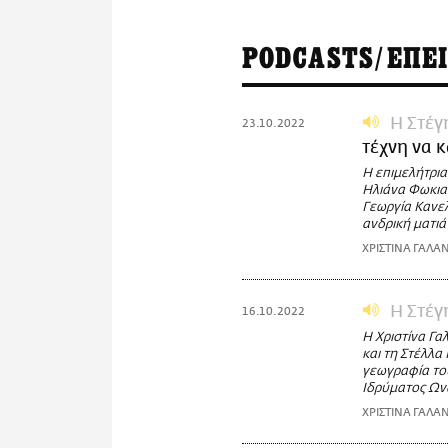
PODCASTS/ΕΠΕΙ
Η Στέγ
23.10.2022
τέχνη να κ
Η επιμελήτρια,
Ηλιάνα Φωκια
Γεωργία Κανε
ανδρική ματιά
ΧΡΙΣΤΙΝΑ ΓΑΛ
Η Στέγ
16.10.2022
Η Χριστίνα Γα
και τη Στέλλα
γεωγραφία του
Ιδρύματος Ων
ΧΡΙΣΤΙΝΑ ΓΑΛ