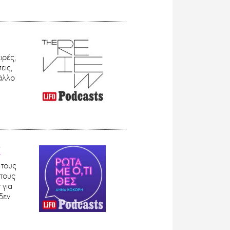
ιρές,
εις,
 άλλο
Σ
 τους
 τους
 για
δεν