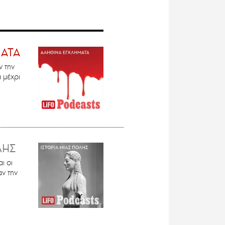
ΜΑΤΑ
 την
 μέχρι
ΛΗΣ
ι οι
ν την