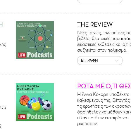
Η
THE REVIEW
Νέες ταινίες, τηλεοπτικές σε
βιβλία, θεατρικές παραστάσ
κής
εικαστικές εκθέσεις και ό,τι
συζητιέται στον πολιτισμό.
ΕΓΓΡΑΦΗ
ΡΩΤΑ ΜΕ Ο,ΤΙ ΘΕ
Η Άννα Κόκορη υποδέχεται
καλεσμένους της, θέτοντάς
τις ερωτήσεις των ακροατών
ένα
όσα ήθελαν να μάθουν και 
είχαν ποτέ την ευκαιρία να
ρωτήσουν.
ς