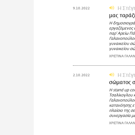
Η Στέγ
9.10.2022
μας ταράζε
Η δημοσιογρά
εργαζόμενος σ
παρ’ Αρείω Π
Γαλανοπούλου
γυναικείου σώ
γυναικείου σώ
ΧΡΙΣΤΙΝΑ ΓΑΛ
Η Στέγ
2.10.2022
σώματος σ
Η stand up c
Τσαλίκογλου κ
Γαλανοπούλου 
κατανόησης εν
πλαίσιο της σ
συνεργασία με
ΧΡΙΣΤΙΝΑ ΓΑΛ