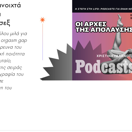
νοιχτά
α
σεξ
λου μιλά για
ο orgasm gap
έρευνα του
κή ποιότητα
υταίο,
ης σειράς
ωγραφία του
σε
η του