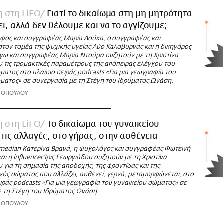
η στη LiFO
Γιατί το δικαίωμα στη μη μητρότητα
ι, αλλά δεν θέλουμε και να το αγγίζουμε;
φος και συγγραφέας Μαρία Λούκα, ο συγγραφέας και
τον τομέα της ψυχικής υγείας Λύο Καλοβυρνάς και η δικηγόρος
άγω και συγγραφέας Μαρία Ντούμα συζητούν με τη Χριστίνα
 τις τρομακτικές παραμέτρους της απόπειρας ελέγχου του
ματος στο πλαίσιο σειράς podcasts «Για μια γεωγραφία του
ματος» σε συνεργασία με τη Στέγη του Ιδρύματος Ωνάση.
ΑΝΟΠΟΥΛΟΥ
η στη LiFO
Το δικαίωμα του γυναικείου
τις αλλαγές, στο γήρας, στην ασθένεια
omedian Κατερίνα Βρανά, η ψυχολόγος και συγγραφέας Φωτεινή
αι η influencer Ίρις Γεωργιάδου συζητούν με τη Χριστίνα
για τη σημασία της αποδοχής, της φροντίδας και της
ός σώματος που αλλάζει, ασθενεί, γερνά, μεταμορφώνεται, στο
ειράς podcasts «Για μια γεωγραφία του γυναικείου σώματος» σε
 τη Στέγη του Ιδρύματος Ωνάση.
ΑΝΟΠΟΥΛΟΥ