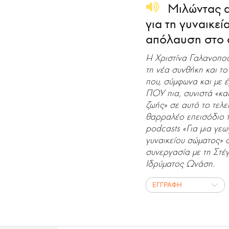
Μιλώντας α
για τη γυναικεί
απόλαυση στο 
Η Χριστίνα Γαλανοπού
τη νέα συνθήκη και τ
που, σύμφωνα και με 
ΠΟΥ πια, συνιστά «κα
ζωής» σε αυτό το τελε
θαρραλέο επεισόδιο τ
podcasts «Για μια γε
γυναικείου σώματος» 
συνεργασία με τη Στέγ
Ιδρύματος Ωνάση.
ΕΓΓΡΑΦΗ