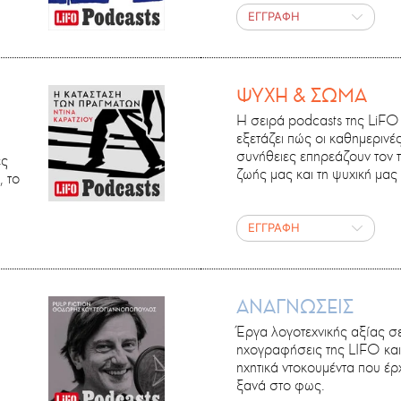
ΕΓΓΡΑΦΗ
ΨΥΧΗ & ΣΩΜΑ
Η σειρά podcasts της LiFO
εξετάζει πώς οι καθημερινέ
συνήθειες επηρεάζουν τον 
ές
ζωής μας και τη ψυχική μας 
, το
ΕΓΓΡΑΦΗ
ΑΝΑΓΝΩΣΕΙΣ
Έργα λογοτεχνικής αξίας σ
ηχογραφήσεις της LIFO και
ηχητικά ντοκουμέντα που έρ
ξανά στο φως.