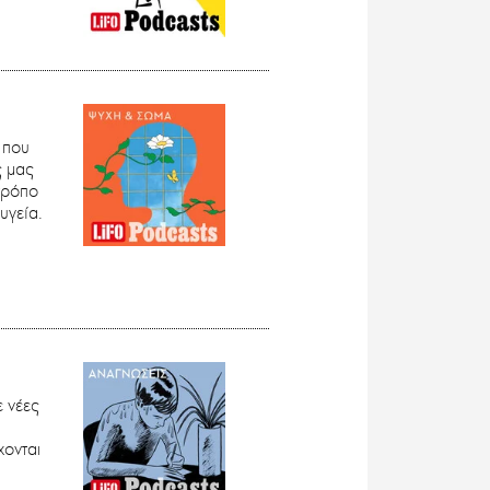
 που
ς μας
τρόπο
υγεία.
ε νέες
χονται