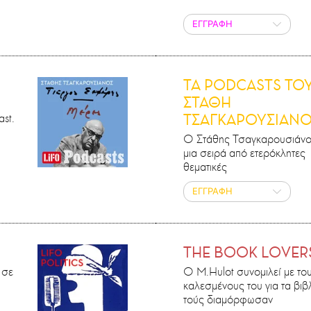
ΕΓΓΡΑΦΗ
ΤΑ PODCASTS ΤΟ
ΣΤΑΘΗ
st.
ΤΣΑΓΚΑΡΟΥΣΙΑΝ
Ο Στάθης Τσαγκαρουσιάνο
μια σειρά από ετερόκλητες
θεματικές
ΕΓΓΡΑΦΗ
THE BOOK LOVER
 σε
Ο M.Ηulot συνομιλεί με το
καλεσμένους του για τα βιβ
τούς διαμόρφωσαν