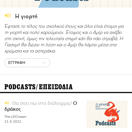
CITY GUIDE
ΑΜΠΑ
Η γιορτή
PRINT
Έφτασε το τέλος του σχολικού έτους και όλοι είναι έτοιμοι για
τη γιορτή και πολύ χαρούμενοι. Έτοιμος και ο Αμίρ να ανέβει
στη σκηνή, όμως την τελευταία στιγμή κάτι θα πάει στραβά. Η
Γιασεμή θα δώσει τη λύση και ο Αμίρ θα λάμπει μέσα στα
χρώματα και τα αστεράκια.
ΕΓΓΡΑΦΗ
PODCASTS/ΕΠΕΙΣΟΔΙΑ
Θα σου πω στο διάλειμμα
Ο
δράκος
The LiFO team
11.6.2022