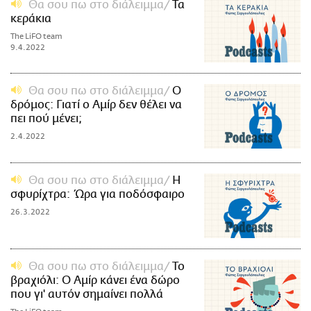
Θα σου πω στο διάλειμμα
Τα
κεράκια
The LiFO team
9.4.2022
Θα σου πω στο διάλειμμα
Ο
δρόμος: Γιατί ο Αμίρ δεν θέλει να
πει πού μένει;
2.4.2022
Θα σου πω στο διάλειμμα
Η
σφυρίχτρα: Ώρα για ποδόσφαιρο
26.3.2022
Θα σου πω στο διάλειμμα
Το
βραχιόλι: Ο Αμίρ κάνει ένα δώρο
που γι' αυτόν σημαίνει πολλά