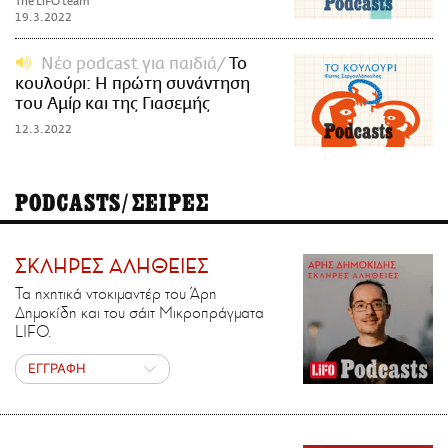
The LiFO team
19.3.2022
Νέο podcast για παιδιά
Το
κουλούρι: Η πρώτη συνάντηση
του Αμίρ και της Γιασεμής
12.3.2022
PODCASTS/ΣΕΙΡΕΣ
ΣΚΛΗΡΕΣ ΑΛΗΘΕΙΕΣ
Τα ηχητικά ντοκιμαντέρ του Άρη
Δημοκίδη και του σάιτ Μικροπράγματα
LIFO.
ΕΓΓΡΑΦΗ