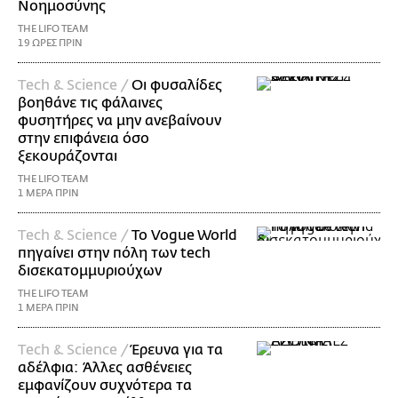
Νοημοσύνης
THE LIFO TEAM
19 ΩΡΕΣ ΠΡΙΝ
Τech & Science /
Οι φυσαλίδες
βοηθάνε τις φάλαινες
φυσητήρες να μην ανεβαίνουν
στην επιφάνεια όσο
ξεκουράζονται
THE LIFO TEAM
1 ΜΕΡΑ ΠΡΙΝ
Τech & Science /
Το Vogue World
πηγαίνει στην πόλη των tech
δισεκατομμυριούχων
THE LIFO TEAM
1 ΜΕΡΑ ΠΡΙΝ
Τech & Science /
Έρευνα για τα
αδέλφια: Άλλες ασθένειες
εμφανίζουν συχνότερα τα