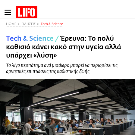
Παράκαμψη
προς
το
HOME
ΕΙΔΗΣΕΙΣ
Τech & Science
κυρίως
Τech & Science
/
Έρευνα: Το πολύ
περιεχόμενο
καθισιό κάνει κακό στην υγεία αλλά
υπάρχει «λύση»
Το λίγο περπάτημα ανά μισάωρο μπορεί να περιορίσει τις
αρνητικές επιπτώσεις της καθιστικής ζωής