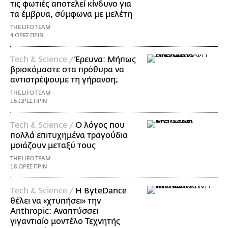
τις φωτιές αποτελεί κίνδυνο για
τα έμβρυα, σύμφωνα με μελέτη
THE LIFO TEAM
4 ΩΡΕΣ ΠΡΙΝ
Τech & Science /
Έρευνα: Μήπως
βρισκόμαστε στα πρόθυρα να
αντιστρέψουμε τη γήρανση;
THE LIFO TEAM
16 ΩΡΕΣ ΠΡΙΝ
Τech & Science /
Ο λόγος που
πολλά επιτυχημένα τραγούδια
μοιάζουν μεταξύ τους
THE LIFO TEAM
18 ΩΡΕΣ ΠΡΙΝ
Τech & Science /
Η ByteDance
θέλει να «χτυπήσει» την
Anthropic: Αναπτύσσει
γιγαντιαίο μοντέλο Τεχνητής