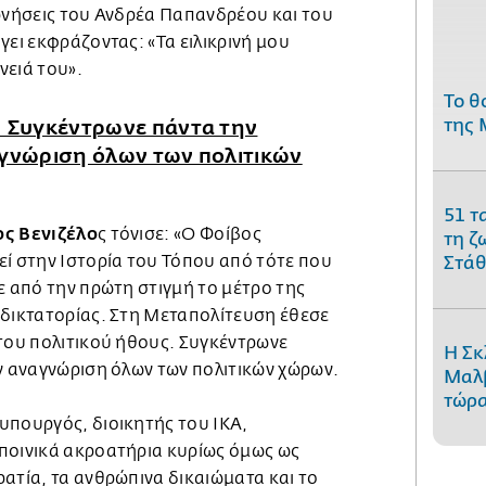
ερνήσεις του Ανδρέα Παπανδρέου και του
γει εκφράζοντας: «Τα ειλικρινή μου
νειά του».
Το θ
της 
: Συγκέντρωνε πάντα την
αγνώριση όλων των πολιτικών
51 τ
ς Βενιζέλο
ς τόνισε: «Ο Φοίβος
τη ζ
εί στην Ιστορία του Τόπου από τότε που
Στάθ
ε από την πρώτη στιγμή το μέτρο της
 δικτατορίας. Στη Μεταπολίτευση έθεσε
 του πολιτικού ήθους. Συγκέντρωνε
Η Σκ
ν αναγνώριση όλων των πολιτικών χώρων.
Μαλβ
τώρα
υπουργός, διοικητής του ΙΚΑ,
ποινικά ακροατήρια κυρίως όμως ως
ατία, τα ανθρώπινα δικαιώματα και το