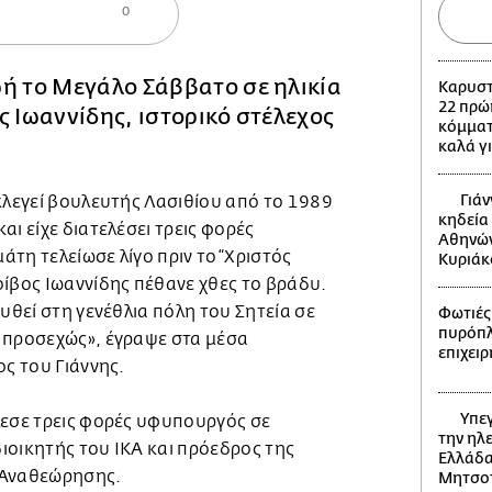
0
ή το Μεγάλο Σάββατο σε ηλικία
Καρυστ
22 πρώ
ς Ιωαννίδης, ιστορικό στέλεχος
κόμματ
καλά γ
Γιάν
κλεγεί βουλευτής Λασιθίου από το 1989
κηδεία
αι είχε διατελέσει τρεις φορές
Αθηνών
τη τελείωσε λίγο πριν το “Χριστός
Κυριά
οίβος Ιωαννίδης πέθανε χθες το βράδυ.
ευθεί στη γενέθλια πόλη του Σητεία σε
Φωτιές:
πυρόπλη
 προσεχώς», έγραψε στα μέσα
επιχει
ος του Γιάννης.
Υπεγ
λεσε τρεις φορές υφυπουργός σε
την ηλ
ιοικητής του ΙΚΑ και πρόεδρος της
Ελλάδα
 Αναθεώρησης.
Μητσο