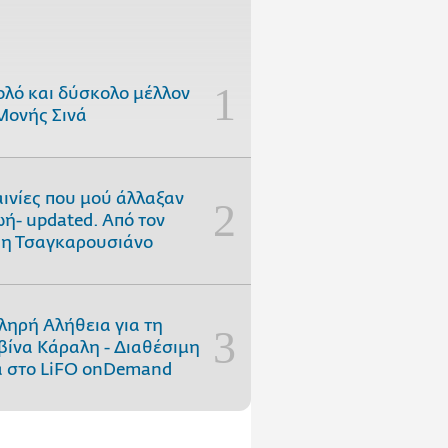
ολό και δύσκολο μέλλον
Μονής Σινά
αινίες που μού άλλαξαν
ωή- updated. Aπό τον
η Τσαγκαρουσιάνο
ληρή Αλήθεια για τη
ίνα Κάραλη - Διαθέσιμη
 στo LiFO onDemand