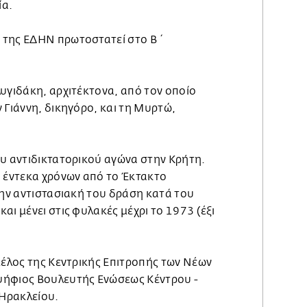
ία.
 της ΕΔΗΝ πρωτοστατεί στο Β΄
υγιδάκη, αρχιτέκτονα, από τον οποίο
 Γιάννη, δικηγόρο, και τη Μυρτώ,
ου αντιδικτατορικού αγώνα στην Κρήτη.
η έντεκα χρόνων από το Έκτακτο
την αντιστασιακή του δράση κατά του
αι μένει στις φυλακές μέχρι το 1973 (έξι
μέλος της Κεντρικής Επιτροπής των Νέων
ψήφιος Βουλευτής Ενώσεως Κέντρου -
Ηρακλείου.