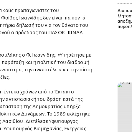
τικούς πρωταγωνιστές του
Διυπου
Μητσοτ
 Φοίβος Ιωαννίδης δεν είναι πια κοντά
αποζημ
ητήρια δήλωσή του για τον θάνατο του
πυρόπ
ργού ο πρόεδρος του ΠΑΣΟΚ -ΚΙΝΑΛ
ρουλάκης ο Φ. Ιωαννίδης: «Υπηρέτησε με
παράταξη και η πολιτική του διαδρομή
ναιότητα, την ανιδιοτέλεια και την πίστη
ξίες.
η έντεκα χρόνων από το Έκτακτο
την αντιστασιακή του δράση κατά της
κατάσταση της Δημοκρατίας υπήρξε
Πολιτικών Δυνάμεων. Το 1989 εκλέχτηκε
 Λασιθίου. Διετέλεσε Υφυπουργός
ι Υφυπουργός Βιομηχανίας, Ενέργειας