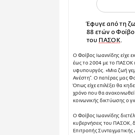
Έφυγε από τη ζω
88 ετών ο Φοίβο
του
ΠΑΣΟΚ
.
Ο Φοίβος Ιωαννίδης είχε ε
έως το 2004 με το ΠΑΣΟΚ κ
υφυπουργός. «Μια ζωή γεμά
Ανέστη”. Ο πατέρας μας Φ
Όπως είχε επιλέξει θα κηδ
χρόνο που θα ανακοινωθεί
κοινωνικής δικτύωσης ο γι
Ο Φοίβος Ιωαννίδης διετέ
κυβερνήσεις του ΠΑΣΟΚ, δ
Επιτροπής Συνταγματικής