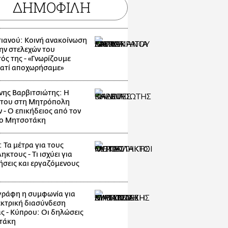
ΔΗΜΟΦΙΛΗ
ιανού: Κοινή ανακοίνωση
ην στελεχών του
ός της - «Γνωρίζουμε
ιατί αποχωρήσαμε»
νης Βαρβιτσιώτης: Η
 του στη Μητρόπολη
 - Ο επικήδειος από τον
κο Μητσοτάκη
 Τα μέτρα για τους
κτους - Τι ισχύει για
ρήσεις και εργαζόμενους
ράφη η συμφωνία για
εκτρική διασύνδεση
ς - Κύπρου: Οι δηλώσεις
τάκη