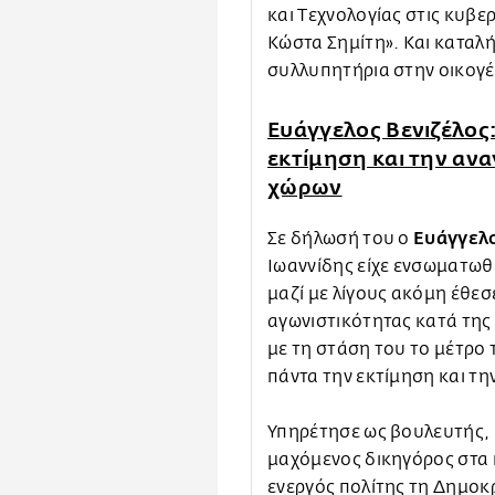
και Τεχνολογίας στις κυβ
Κώστα Σημίτη». Και καταλή
συλλυπητήρια στην οικογέ
Ευάγγελος Βενιζέλος
εκτίμηση και την αν
χώρων
Ευάγγελο
Σε δήλωσή του ο
Ιωαννίδης είχε ενσωματωθ
μαζί με λίγους ακόμη έθεσ
αγωνιστικότητας κατά της
με τη στάση του το μέτρο
πάντα την εκτίμηση και τη
Υπηρέτησε ως βουλευτής, 
μαχόμενος δικηγόρος στα 
ενεργός πολίτης τη Δημοκρ