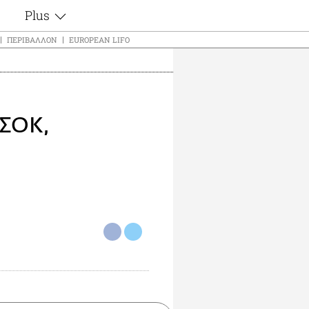
Plus
ς
Θέματα
ΠΕΡΙΒΆΛΛΟΝ
EUROPEAN LIFO
Συνεντεύξεις
ς
Videos
τα
Αφιερώματα
t
Ζώδια
ΑΣΟΚ,
Εξομολογήσεις
Blogs
μη
Οι Αθηναίοι
ς
Απώλειες
Lgbtqi+
Επιλογές