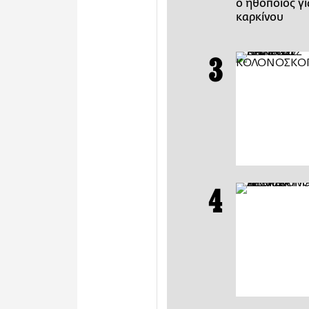
ο ηθοποιός γι
καρκίνου