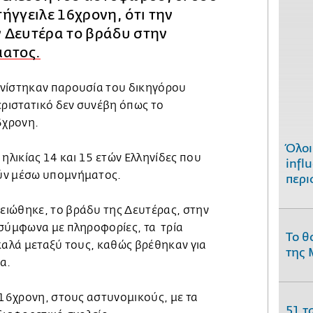
ήγγειλε 16χρονη, ότι την
ν Δευτέρα το βράδυ στην
ματος.
ανίστηκαν παρουσία του δικηγόρου
εριστατικό δεν συνέβη όπως το
6χρονη.
Όλοι
 ηλικίας 14 και 15 ετών Ελληνίδες που
infl
ύν μέσω υπομνήματος.
περι
ιώθηκε, το βράδυ της Δευτέρας, στην
 σύμφωνα με πληροφορίες, τα τρία
Το θ
καλά μεταξύ τους, καθώς βρέθηκαν για
της 
α.
 16χρονη, στους αστυνομικούς, με τα
51 τ