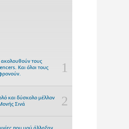
 ακολουθούν τους
uencers. Και όλοι τους
φρονούν.
ολό και δύσκολο μέλλον
Μονής Σινά
αινίες που μού άλλαξαν