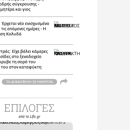
οδρής σύγκρουσης -
μητέρα και γιος
: Έρχεται νέο ενισχυσμένο
 τις επόμενες ημέρες - Η
ηση Κολυδά
ράς: Είχε βάλει κάμερες
υσίδες στο ξενοδοχείο
κρυβε τη σορό του
 του στον καταψύκτη
ΤΑ ΔΗΜΟΦΙΛΗ 30 ΗΜΕΡΩΝ
ΕΠΙΛΟΓΕΣ
από το Lifo.gr