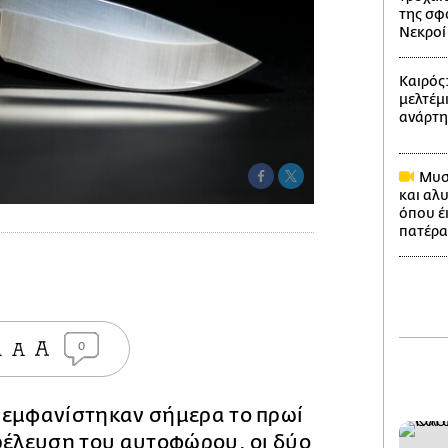
της σφ
Νεκροί 
Καιρός
μελτέμι
ανάρτ
Μυστ
και αλ
όπου έ
πατέρα
0
 εμφανίστηκαν σήμερα το πρωί
ρέλευση του αυτοφώρου, οι δύο