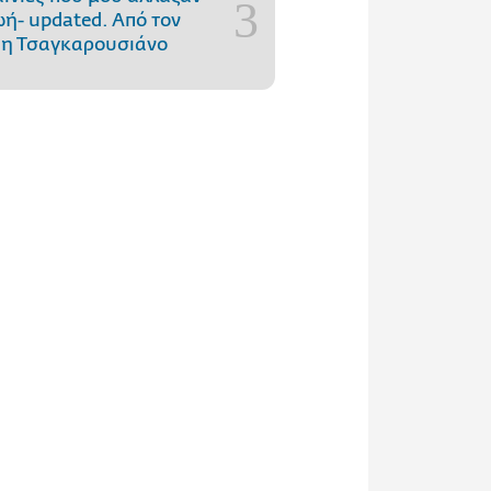
ωή- updated. Aπό τον
η Τσαγκαρουσιάνο