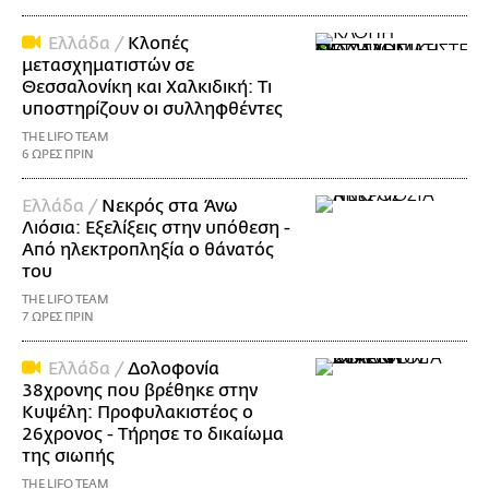
Ελλάδα /
Κλοπές
μετασχηματιστών σε
Θεσσαλονίκη και Χαλκιδική: Τι
υποστηρίζουν οι συλληφθέντες
THE LIFO TEAM
6 ΩΡΕΣ ΠΡΙΝ
Ελλάδα /
Νεκρός στα Άνω
Λιόσια: Εξελίξεις στην υπόθεση -
Από ηλεκτροπληξία ο θάνατός
του
THE LIFO TEAM
7 ΩΡΕΣ ΠΡΙΝ
Ελλάδα /
Δολοφονία
38χρονης που βρέθηκε στην
Κυψέλη: Προφυλακιστέος ο
26χρονος - Τήρησε το δικαίωμα
της σιωπής
THE LIFO TEAM