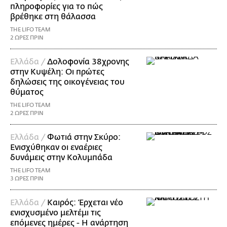
πληροφορίες για το πώς
βρέθηκε στη θάλασσα
THE LIFO TEAM
2 ΩΡΕΣ ΠΡΙΝ
Ελλάδα /
Δολοφονία 38χρονης
στην Κυψέλη: Οι πρώτες
δηλώσεις της οικογένειας του
θύματος
THE LIFO TEAM
2 ΩΡΕΣ ΠΡΙΝ
Ελλάδα /
Φωτιά στην Σκύρο:
Ενισχύθηκαν οι εναέριες
δυνάμεις στην Κολυμπάδα
THE LIFO TEAM
3 ΩΡΕΣ ΠΡΙΝ
Ελλάδα /
Καιρός: Έρχεται νέο
ενισχυσμένο μελτέμι τις
επόμενες ημέρες - Η ανάρτηση