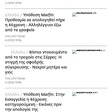
2 ΩΡΕΣ ΠΡΙΝ
Ελλάδα /
Υπόθεση Marfin:
Προθεσμία να απολογηθεί πήρε
η 46χρονη - Αλληλέγγυοι έξω
από τα γραφεία
THE LIFO TEAM
4 ΩΡΕΣ ΠΡΙΝ
Ελλάδα /
Βίντεο ντοκουμέντο
από το τροχαίο στις Σέρρες: Η
στιγμή της σφοδρής
σύγκρουσης - Νεκροί μητέρα και
γιος
THE LIFO TEAM
5 ΩΡΕΣ ΠΡΙΝ
Ελλάδα /
Υπόθεση Marfin: Στην
Εισαγγελία η 46χρονη
κατηγορούμενη - Εικόνες πριν
την απολογία της