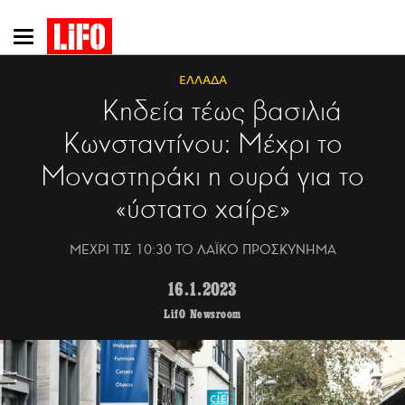
Παράκαμψη
προς
το
ΕΛΛΑΔΑ
κυρίως
Κηδεία τέως βασιλιά
περιεχόμενο
Κωνσταντίνου: Μέχρι το
Μοναστηράκι η ουρά για το
«ύστατο χαίρε»
ΜΕΧΡΙ ΤΙΣ 10:30 ΤΟ ΛΑΪΚΟ ΠΡΟΣΚΥΝΗΜΑ
16.1.2023
LifO Newsroom