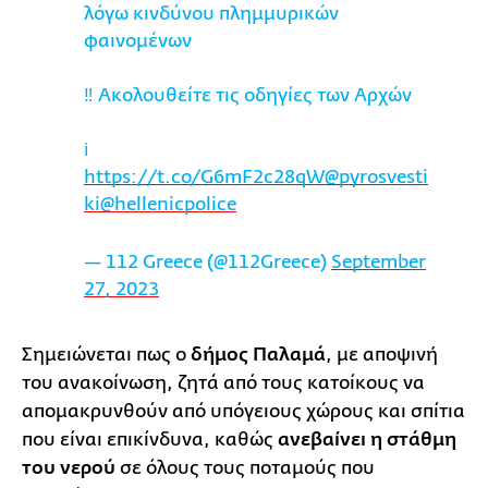
λόγω κινδύνου πλημμυρικών
φαινομένων
‼️ Ακολουθείτε τις οδηγίες των Αρχών
ℹ️
https://t.co/G6mF2c28qW
@pyrosvesti
ki
@hellenicpolice
— 112 Greece (@112Greece)
September
27, 2023
Σημειώνεται πως ο
δήμος Παλαμά
, με αποψινή
του ανακοίνωση, ζητά από τους κατοίκους να
απομακρυνθούν από υπόγειους χώρους και σπίτια
που είναι επικίνδυνα, καθώς
ανεβαίνει η στάθμη
του νερού
σε όλους τους ποταμούς που