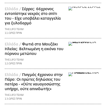
Ελλάδα /
Σέρρες: 66χρονος
εντοπίστηκε νεκρός στο σπίτι
του - Είχε υποβάλει καταγγελία
για ξυλοδαρμό
THE LIFO TEAM
11 ΩΡΕΣ ΠΡΙΝ
Ελλάδα /
Φωτιά στο Μουζάκι
Ηλείας: Βελτιωμένη η εικόνα του
πύρινου μετώπου
THE LIFO TEAM
12 ΩΡΕΣ ΠΡΙΝ
Ελλάδα /
Πνιγμός 4χρονου στην
Πάρο: Οι πρώτες δηλώσεις του
πατέρα - «Ούτε ναυαγοσώστης
υπήρχε, ούτε απινιδωτής»
THE LIFO TEAM
13 ΩΡΕΣ ΠΡΙΝ