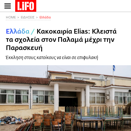
Παράκαμψη
προς
το
HOME
ΕΙΔΗΣΕΙΣ
Ελλάδα
κυρίως
Ελλάδα
/
Κακοκαιρία Elias: Κλειστά
περιεχόμενο
τα σχολεία στον Παλαμά μέχρι την
Παρασκευή
Έκκληση στους κατοίκους να είναι σε επιφυλακή