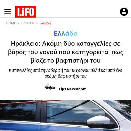
Παράκαμψη
προς
το
HOME
ΕΙΔΗΣΕΙΣ
Ελλάδα
κυρίως
Ελλάδα
περιεχόμενο
Ηράκλειο: Ακόμη δύο καταγγελίες σε
βάρος του νονού που κατηγορείται πως
βίαζε το βαφτιστήρι του
Καταγγελίες από την αδερφή του 18χρονου αλλά και από ένα
ακόμη βαφτιστήρι του
LifO Newsroom