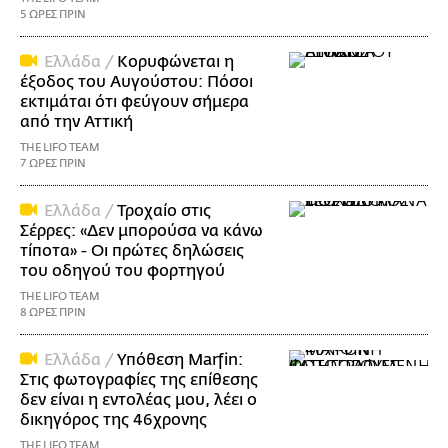
5 ΩΡΕΣ ΠΡΙΝ
Ελλάδα /
Κορυφώνεται η
έξοδος του Αυγούστου: Πόσοι
εκτιμάται ότι φεύγουν σήμερα
από την Αττική
THE LIFO TEAM
7 ΩΡΕΣ ΠΡΙΝ
Ελλάδα /
Τροχαίο στις
Σέρρες: «Δεν μπορούσα να κάνω
τίποτα» - Οι πρώτες δηλώσεις
του οδηγού του φορτηγού
THE LIFO TEAM
8 ΩΡΕΣ ΠΡΙΝ
Ελλάδα /
Υπόθεση Marfin:
Στις φωτογραφίες της επίθεσης
δεν είναι η εντολέας μου, λέει ο
δικηγόρος της 46χρονης
THE LIFO TEAM