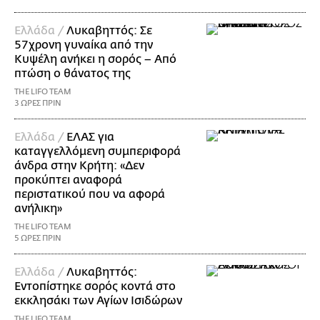
Ελλάδα /
Λυκαβηττός: Σε
57χρονη γυναίκα από την
Κυψέλη ανήκει η σορός – Από
πτώση ο θάνατος της
THE LIFO TEAM
3 ΩΡΕΣ ΠΡΙΝ
Ελλάδα /
ΕΛΑΣ για
καταγγελλόμενη συμπεριφορά
άνδρα στην Κρήτη: «Δεν
προκύπτει αναφορά
περιστατικού που να αφορά
ανήλικη»
THE LIFO TEAM
5 ΩΡΕΣ ΠΡΙΝ
Ελλάδα /
Λυκαβηττός:
Εντοπίστηκε σορός κοντά στο
εκκλησάκι των Αγίων Ισιδώρων
THE LIFO TEAM