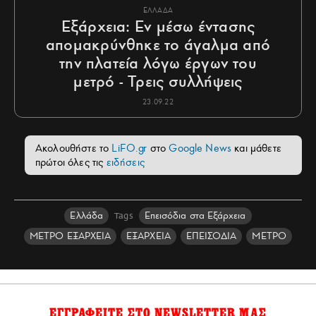
ΕΛΛΑΔΑ
Εξάρχεια: Εν μέσω έντασης
απομακρύνθηκε το άγαλμα από
την πλατεία λόγω έργων του
μετρό - Τρεις συλλήψεις
23.09.22
Ακολουθήστε το
LiFO.gr
στο
Google News
και μάθετε
πρώτοι όλες τις
ειδήσεις
Ελλάδα
Επεισόδια στα Εξάρχεια
Tags
ΜΕΤΡΟ ΕΞΑΡΧΕΙΑ
ΕΞΑΡΧΕΙΑ
ΕΠΕΙΣΟΔΙΑ
ΜΕΤΡΟ
ΕΓΓΡΑΦΕΙΤΕ ΣΤΟ NEWSLETTER ΜΑΣ