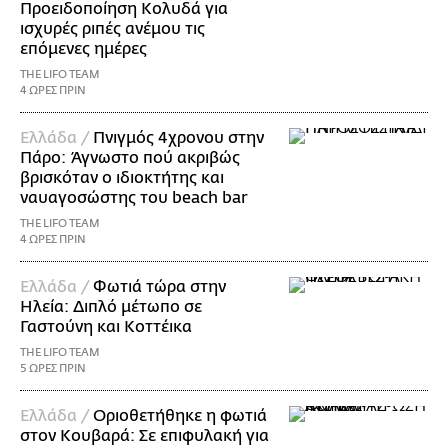
Προειδοποίηση Κολυδά για
ισχυρές ριπές ανέμου τις
επόμενες ημέρες
THE LIFO TEAM
4 ΩΡΕΣ ΠΡΙΝ
Ελλάδα /
Πνιγμός 4χρονου στην
Πάρο: Άγνωστο πού ακριβώς
βρισκόταν ο ιδιοκτήτης και
ναυαγοσώστης του beach bar
THE LIFO TEAM
4 ΩΡΕΣ ΠΡΙΝ
Ελλάδα /
Φωτιά τώρα στην
Ηλεία: Διπλό μέτωπο σε
Γαστούνη και Κοττέικα
THE LIFO TEAM
5 ΩΡΕΣ ΠΡΙΝ
Ελλάδα /
Οριοθετήθηκε η φωτιά
στον Κουβαρά: Σε επιφυλακή για