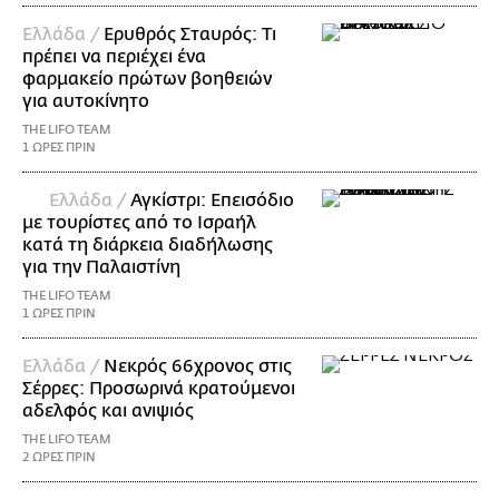
Ελλάδα /
Ερυθρός Σταυρός: Τι
πρέπει να περιέχει ένα
φαρμακείο πρώτων βοηθειών
για αυτοκίνητο
THE LIFO TEAM
1 ΩΡΕΣ ΠΡΙΝ
Ελλάδα /
Αγκίστρι: Επεισόδιο
με τουρίστες από το Ισραήλ
κατά τη διάρκεια διαδήλωσης
για την Παλαιστίνη
THE LIFO TEAM
1 ΩΡΕΣ ΠΡΙΝ
Ελλάδα /
Νεκρός 66χρονος στις
Σέρρες: Προσωρινά κρατούμενοι
αδελφός και ανιψιός
THE LIFO TEAM
2 ΩΡΕΣ ΠΡΙΝ