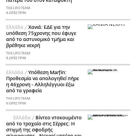
πατέρα του στον καταψύκτη
THE LIFO TEAM
4 ΩΡΕΣ ΠΡΙΝ
Ελλάδα /
Χανιά: ΕΔΕ για την
υπόθεση 75χρονης που έφυγε
από το αστυνομικό τμήμα και
βρέθηκε νεκρή
THE LIFO TEAM
4 ΩΡΕΣ ΠΡΙΝ
Ελλάδα /
Υπόθεση Marfin:
Προθεσμία να απολογηθεί πήρε
η 46χρονη - Αλληλέγγυοι έξω
από τα γραφεία
THE LIFO TEAM
6 ΩΡΕΣ ΠΡΙΝ
Ελλάδα /
Βίντεο ντοκουμέντο
από το τροχαίο στις Σέρρες: Η
στιγμή της σφοδρής
σύγκρουσης - Νεκροί μητέρα και