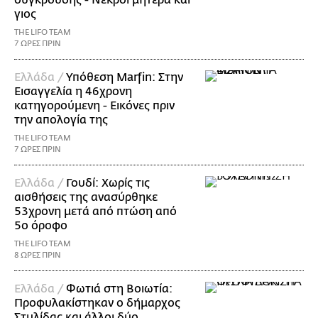
γιος
THE LIFO TEAM
7 ΩΡΕΣ ΠΡΙΝ
Ελλάδα /
Υπόθεση Marfin: Στην
Εισαγγελία η 46χρονη
κατηγορούμενη - Εικόνες πριν
την απολογία της
THE LIFO TEAM
7 ΩΡΕΣ ΠΡΙΝ
Ελλάδα /
Γουδί: Χωρίς τις
αισθήσεις της ανασύρθηκε
53χρονη μετά από πτώση από
5ο όροφο
THE LIFO TEAM
8 ΩΡΕΣ ΠΡΙΝ
Ελλάδα /
Φωτιά στη Βοιωτία:
Προφυλακίστηκαν ο δήμαρχος
Στυλίδας και άλλοι δύο