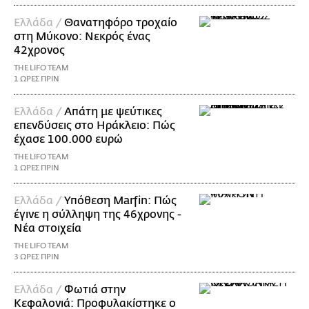
Ελλάδα /
Θανατηφόρο τροχαίο
στη Μύκονο: Νεκρός ένας
42χρονος
THE LIFO TEAM
1 ΩΡΕΣ ΠΡΙΝ
Ελλάδα /
Απάτη με ψεύτικες
επενδύσεις στο Ηράκλειο: Πώς
έχασε 100.000 ευρώ
THE LIFO TEAM
1 ΩΡΕΣ ΠΡΙΝ
Ελλάδα /
Υπόθεση Marfin: Πώς
έγινε η σύλληψη της 46χρονης -
Νέα στοιχεία
THE LIFO TEAM
3 ΩΡΕΣ ΠΡΙΝ
Ελλάδα /
Φωτιά στην
Κεφαλονιά: Προφυλακίστηκε ο