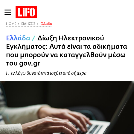
Παράκαμψη
προς
το
HOME
ΕΙΔΗΣΕΙΣ
Ελλάδα
κυρίως
Ελλάδα
/
Δίωξη Ηλεκτρονικού
περιεχόμενο
Εγκλήματος: Αυτά είναι τα αδικήματα
που μπορούν να καταγγελθούν μέσω
του gov.gr
Η εν λόγω δυνατότητα ισχύει από σήμερα