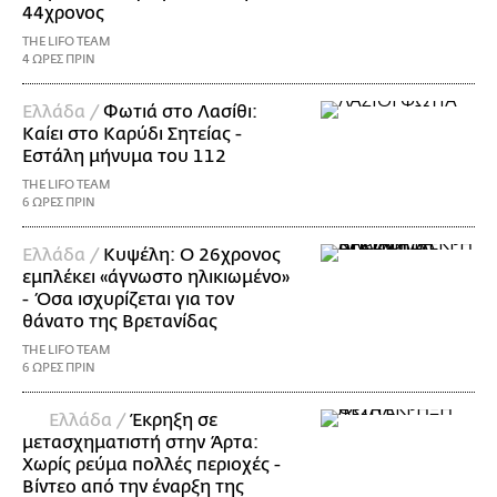
44χρονος
THE LIFO TEAM
4 ΩΡΕΣ ΠΡΙΝ
Ελλάδα /
Φωτιά στο Λασίθι:
Καίει στο Καρύδι Σητείας -
Εστάλη μήνυμα του 112
THE LIFO TEAM
6 ΩΡΕΣ ΠΡΙΝ
Ελλάδα /
Κυψέλη: Ο 26χρονος
εμπλέκει «άγνωστο ηλικιωμένο»
- Όσα ισχυρίζεται για τον
θάνατο της Βρετανίδας
THE LIFO TEAM
6 ΩΡΕΣ ΠΡΙΝ
Ελλάδα /
Έκρηξη σε
μετασχηματιστή στην Άρτα:
Χωρίς ρεύμα πολλές περιοχές -
Βίντεο από την έναρξη της