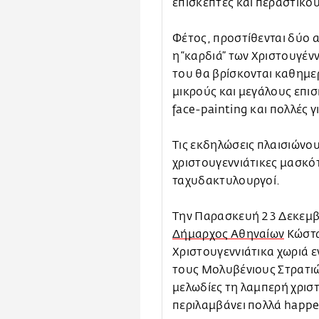
επισκέπτες και περαστικού
Φέτος, προστίθενται δύο α
η “καρδιά” των Χριστουγένν
του θα βρίσκονται καθημερ
μικρούς και μεγάλους επι
face-painting και πολλές γ
Τις εκδηλώσεις πλαισιώνου
χριστουγεννιάτικες μασκότ
ταχυδακτυλουργοί.
Την Παρασκευή 23 Δεκεμβρί
Δήμαρχος Αθηναίων
Κώστα
Χριστουγεννιάτικα χωριά ε
τους Μολυβένιους Στρατιώ
μελωδίες τη λαμπερή χριστ
περιλαμβάνει πολλά happ