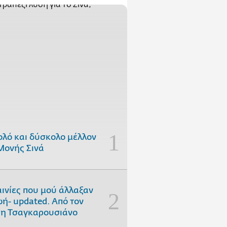
ολό και δύσκολο μέλλον
Μονής Σινά
αινίες που μού άλλαξαν
ωή- updated. Aπό τον
η Τσαγκαρουσιάνο