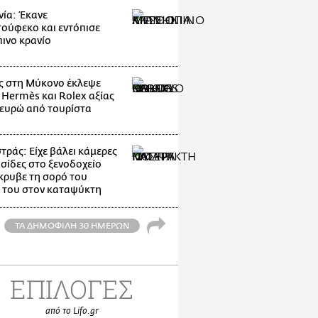
ία: Έκανε
ούφεκο και εντόπισε
ινο κρανίο
 στη Μύκονο έκλεψε
 Hermès και Rolex αξίας
 ευρώ από τουρίστα
ράς: Είχε βάλει κάμερες
υσίδες στο ξενοδοχείο
κρυβε τη σορό του
 του στον καταψύκτη
ΤΑ ΔΗΜΟΦΙΛΗ 30 ΗΜΕΡΩΝ
ΕΠΙΛΟΓΕΣ
από το Lifo.gr