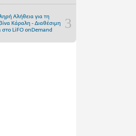
ληρή Αλήθεια για τη
ίνα Κάραλη - Διαθέσιμη
 στo LiFO onDemand