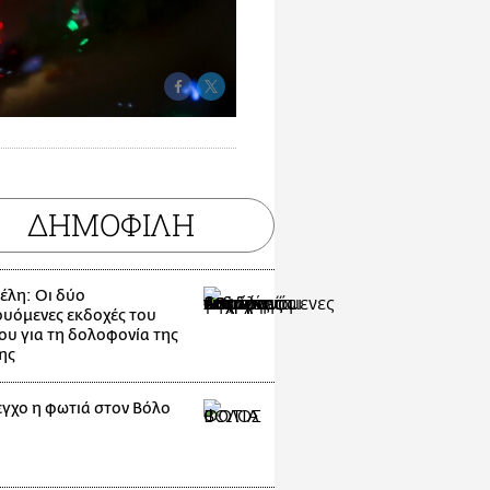
ΔΗΜΟΦΙΛΗ
λη: Οι δύο
ουόμενες εκδοχές του
ου για τη δολοφονία της
ης
εγχο η φωτιά στον Βόλο