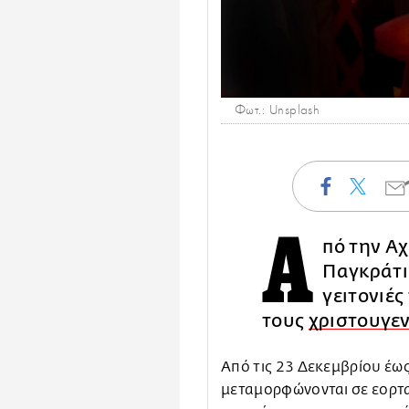
Φωτ.: Unsplash
Α
πό την Αχ
Παγκράτι
γειτονιές
τους
χριστουγεν
Από τις 23 Δεκεμβρίου έως 
μεταμορφώνονται σε εορτα