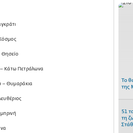
αγκράτι
 Κόσμος
– Θησείο
ς – Κάτω Πετράλωνα
Το θ
υ – Θυμαράκια
της 
λευθέριος
51 τ
αμπρινή
τη ζ
Στάθ
ονα