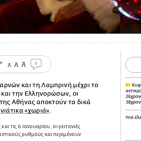
0
αρνών και τη Λαμπρινή μέχρι το
Κυψέ
αντικρ
 και την Ελληνορώσων, οι
26χρον
 της Αθήνας αποκτούν τα δικά
38χρον
νιάτικα «χωριά»
.
Υπό έλ
και τις 6 Ιανουαρίου, οι γειτονιές
στικούς ρυθμούς και περιμένουν