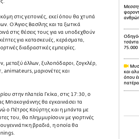
ς.
Μεσσην
ψαροντ
κόμη στις γειτονιές, εκεί όπου θα χτυπά
ανθρώπ
ων. Ο Άγιος Βασίλης και τα ξωτικά
ινά στις θέσεις τους για να υποδεχθούν
Οδηγός
σκέπτες για κατασκευές, κεράσματα,
τσάντα
ιορτινές διαδραστικές εμπειρίες.
75.000
ν, μεταξύ άλλων, ξυλοπόδαροι, ζογκλέρ,
Μυστ
, animateurs, μαριονέτες και
και αλ
όπου έ
πατέρα
ου στην πλατεία Γκίκα, στις 17:30, ο
ς Μπακογιάννης θα εγκαινιάσει τα
νώ ο Πέτρος Κούρτης και η μπάντα με
τες του, θα πλημμυρίσουν με γιορτινές
ουγεννιάτικη βραδιά, η οποία θα
enings.