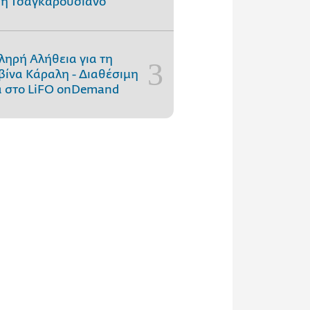
η Τσαγκαρουσιάνο
ληρή Αλήθεια για τη
ίνα Κάραλη - Διαθέσιμη
 στo LiFO onDemand