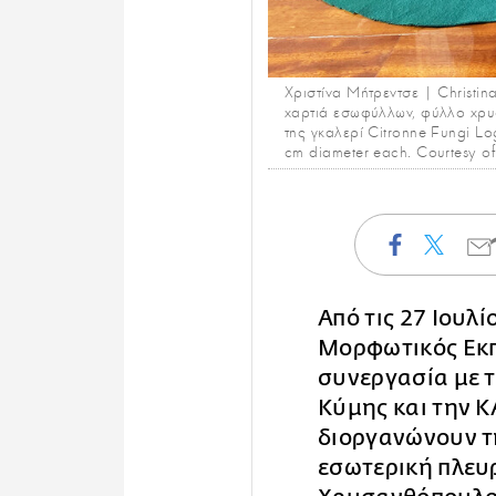
Χριστίνα Μήτρεντσε | Christin
χαρτιά εσωφύλλων, φύλλο χρυσ
της γκαλερί Citronne Fungi Log
cm diameter each. Courtesy of 
Από τις 27 Ιουλ
Μορφωτικός Εκπ
συνεργασία με 
Κύμης και την
διοργανώνουν τ
εσωτερική πλευ