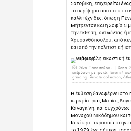
Σοτοβίκη, επιχειρείται έν
το περίφημο σπίτι του στο
καλλιτέχνιδες, όπως η Πένν
Μήτρεντσε και η Σοφία Σιμ
την έκθεση, αντλώντας έμπ
Χρυσανθόπουλου, από κεντ
και από την πολιτιστική ισ
Ρένα Παπασπύρου | Rena Pa
επέμβαση με τροχό. Ιδιωτική συλ
grinding. Private collection, Ath
Η έκθεση ξαναφέρνει στο 
κεραμίστριας Μαρίας Βογια
Καναγκίνη, και συγχρόνως
Μοναχού Νικόδημου και τ
Ιδιαίτερη παρουσία στην έ
το 1979 έως σήμερα, ισορ