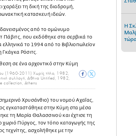
Στάθ
 χαράξει τη δική της διαδρομή,
ιρωνακτική κατασκευή ιδεών.
Η Σκ
ι δανεισμένος από το ομώνυμο
Μαλβ
 Πάβιτς, που εκδόθηκε στα σερβικά το
τώρα
 ελληνικά το 1994 από το Βιβλιοπωλείον
η Γκάγκα Ρόσιτς.
iou (1960-2011) Χωρίς τίτλο, 1982,
ωτική συλλογή, Αθήνα Untitled, 1982,
 collection, Athens
σημερινό Χρυσάνθιο) του νομού Αχαΐας,
ς εγκαταστάθηκε στην Κύμη στα μέσα
ηκε τη Μαρία Θαλασσινού και έχτισε τη
ο χωριό Πύργος, τον τόπο καταγωγής της
ος τεχνίτης, ασχολήθηκε με την