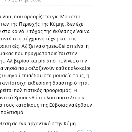
 17 x 22 εκ (με βάση).
λου, που προορίζεται για Μουσείο
ων της Περιοχής της Κύμης, δεν έχει
υ στο κοινό. Στόχος της έκθεσης είναι να
κοντά στη σύγχρονη τέχνη και στις
ακτικές. Αξίζει να σημειωθεί ότι είναι η
μακας που πραγματοποιείται στην
ς-Αλιβερίου και μία από τις λίγες στην
λα νησιά που φιλοξενούν κάθε καλοκαίρι
ς υψηλού επιπέδου στα μουσεία τους, η
ξει αντίστοιχη εκθεσιακή δραστηριότητα,
είται πολιτιστικός προορισμός. Η
οντικό Χρυσανθόπουλου αποτελεί μια
α τους κατοίκους της Εύβοιας να έρθουν
 πολιτισμό.