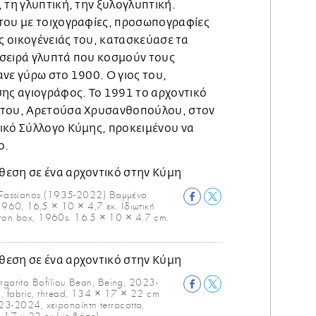
 τη γλυπτική, την ξυλογλυπτική.
του με τοιχογραφίες, προσωπογραφίες
ης οικογένειάς του, κατασκεύασε τα
α σειρά γλυπτά που κοσμούν τους
νε γύρω στο 1900. Ο γιος του,
σης αγιογράφος. Το 1991 το αρχοντικό
 του, Αρετούσα Χρυσανθοπούλου, στον
ικό Σύλλογο Κύμης, προκειμένου να
ο.
Fassianos (1935-2022) Βαμμένο
1960, 16,5 × 10 × 4,7 εκ. Ιδιωτική
ron box, 1960s. 16.5 × 10 × 4.7 cm.
arita Bofiliou Bean, Βeing, 2023-
on, fabric, thread, 134 × 17 × 22 cm
23-2024, χειροποίητη terracotta,