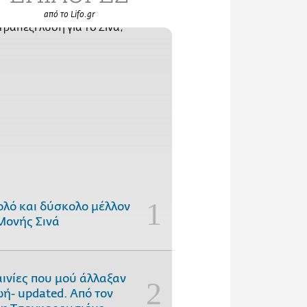
από το Lifo.gr
ολό και δύσκολο μέλλον
Μονής Σινά
αινίες που μού άλλαξαν
ωή- updated. Aπό τον