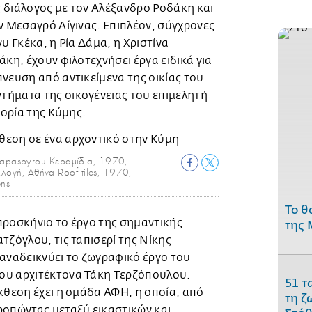
ας διάλογος με τον Αλέξανδρο Ροδάκη και
ν Μεσαγρό Αίγινας. Επιπλέον, σύγχρονες
υ Γκέκα, η Ρία Δάμα, η Χριστίνα
άκη, έχουν φιλοτεχνήσει έργα ειδικά για
νευση από αντικείμενα της οικίας του
ήματα της οικογένειας του επιμελητή
τορία της Κύμης.
paspyrou Κεραμίδια, 1970,
λογή, Αθήνα Roof tiles, 1970,
ens
Το θ
προσκήνιο το έργο της σημαντικής
της 
τζόγλου, τις ταπισερί της Νίκης
 αναδεικνύει το ζωγραφικό έργο του
ου αρχιτέκτονα Τάκη Τερζόπουλου.
51 τ
κθεση έχει η ομάδα ΑΦΗ, η οποία, από
τη ζ
ροπώντας μεταξύ εικαστικών και