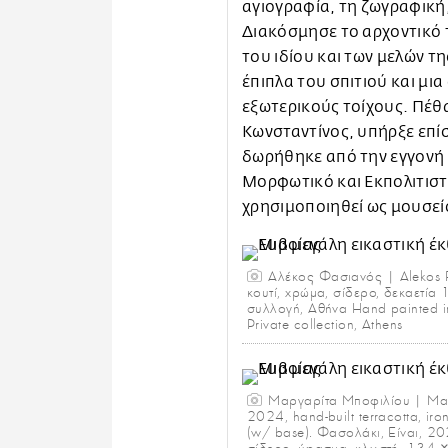
αγιογραφία, τη ζωγραφική,
Διακόσμησε το αρχοντικό 
του ιδίου και των μελών τ
έπιπλα του σπιτιού και μι
εξωτερικούς τοίχους. Πέθα
Κωνσταντίνος, υπήρξε επί
δωρήθηκε από την εγγονή
Μορφωτικό και Εκπολιτιστ
χρησιμοποιηθεί ως μουσεί
Αλέκος Φασιανός | Alekos 
κουτί, χρώμα, σίδερο, δεκαετία 
συλλογή, Αθήνα Hand painted i
Private collection, Athens
Μαργαρίτα Μποφιλίου | Marg
2024, hand-built terracotta, ir
(w/ base). Φασολάκι, Eίναι, 20