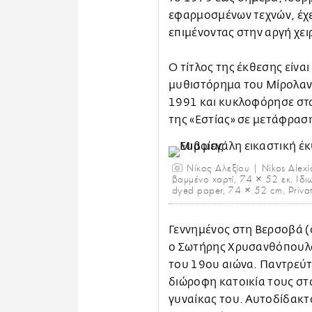
εφαρμοσμένων τεχνών, έχει
επιμένοντας στην αργή χε
Ο τίτλος της έκθεσης είνα
μυθιστόρημα του Μίρολαντ
1991 και κυκλοφόρησε στα
της «Εστίας» σε μετάφρασ
Νίκος Αλεξίου | Nikos Alex
βαμμένο χαρτί, 74 × 52 εκ. Ιδι
dyed paper, 74 × 52 cm. Private
Γεννημένος στη Βερσοβά (
ο Σωτήρης Χρυσανθόπουλο
του 19ου αιώνα. Παντρεύτ
διώροφη κατοικία τους στ
γυναίκας του. Αυτοδίδακτ