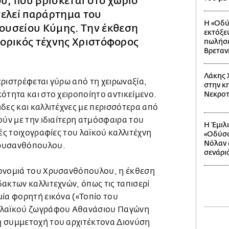
, που βρίσκεται στο χωριό
τελεί παράρτημα του
Η «Οδύ
υσείου Κύμης. Την έκθεση
εκτόξε
στορικός τέχνης Χριστόφορος
πωλήσε
Βρεταν
Λάκης 
ριστρέφεται γύρω από τη χειρωναξία,
στην κη
ότητα και στο χειροποίητο αντικείμενο.
Νεκροτ
δες και καλλιτέχνες με περισσότερα από
ούν με την ιδιαίτερη ατμόσφαιρα του
Η Έμιλ
κές τοιχογραφίες του λαϊκού καλλιτέχνη
«Οδύσσ
Νόλαν δ
Χρυσανθόπουλου.
σενάρι
ρονομιά του Χρυσανθόπουλου, η έκθεση
ακτων καλλιτεχνών, όπως τις ταπισερί
μία φορητή εικόνα («Τοπίο του
 λαϊκού ζωγράφου Αθανάσιου Παγώνη
η συμμετοχή του αρχιτέκτονα Διονύση