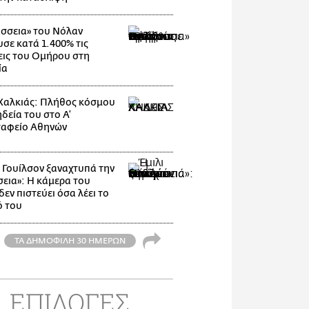
σσεια» του Νόλαν
υσε κατά 1.400% τις
ις του Ομήρου στη
ία
Χαλκιάς: Πλήθος κόσμου
δεία του στο Α'
αφείο Αθηνών
ι Γουίλσον ξαναχτυπά την
εια»: Η κάμερα του
εν πιστεύει όσα λέει το
ό του
ΤΑ ΔΗΜΟΦΙΛΗ 30 ΗΜΕΡΩΝ
ΕΠΙΛΟΓΕΣ