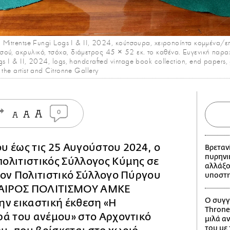
a Mitrentse Fungi Logs I & II, 2024, κούτσουρα, χειροποίητα κομμένα/ε
ού, ακρυλικό, τσόχα, διάμετρος 45 × 52 εκ. το καθένα. Ευγενική παρα
s I & II, 2024, logs, handcrafted vintage book collection, end papers, g
the artist and Citronne Gallery
0
ίου έως τις 25 Αυγούστου 2024, ο
Βρεταν
πυρηνι
ολιτιστικός Σύλλογος Κύμης σε
αλλάξο
τον Πολιτιστικό Σύλλογο Πύργου
υποστη
 ΚΑΙΡΟΣ ΠΟΛΙΤΙΣΜΟΥ ΑΜΚΕ
Ο συγγ
ην εικαστική έκθεση «Η
Throne
ρά του ανέμου» στο Αρχοντικό
μιλά αν
του με