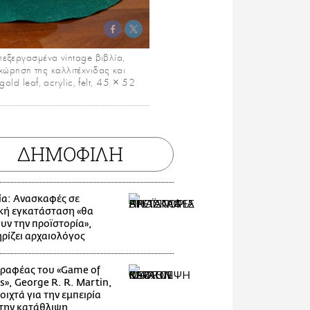
πεξεργασμένα vintage βιβλία,
χώρηση της καλλιτέχνιδας και
old leaf, acrylic, felt, 45 × 52
ΔΗΜΟΦΙΛΗ
ία: Ανασκαφές σε
κή εγκατάσταση «θα
υν την προϊστορία»,
ρίζει αρχαιολόγος
ραφέας του «Game of
s», George R. R. Martin,
οιχτά για την εμπειρία
 την κατάθλιψη