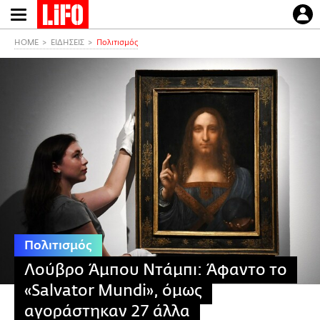
Παράκαμψη
προς
το
HOME
ΕΙΔΗΣΕΙΣ
Πολιτισμός
κυρίως
περιεχόμενο
Πολιτισμός
Λούβρο Άμπου Ντάμπι: Άφαντο το
«Salvator Mundi», όμως
αγοράστηκαν 27 άλλα