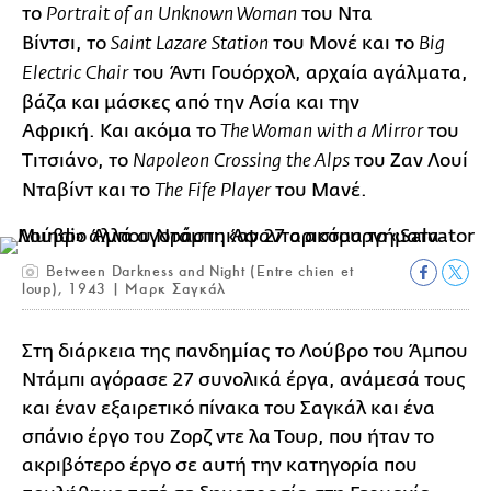
το
του Ντα
Portrait of an Unknown Woman
Βίντσι, το
του Μονέ και το
Saint Lazare Station
Big
του Άντι Γουόρχολ, αρχαία αγάλματα,
Electric Chair
βάζα και μάσκες από την Ασία και την
Αφρική. Και ακόμα το
του
The Woman with a Mirror
Τιτσιάνο, το
του Ζαν Λουί
Napoleon Crossing the Alps
Νταβίντ και το
του Μανέ.
The Fife Player
Between Darkness and Night (Entre chien et
loup), 1943 | Μαρκ Σαγκάλ
Στη διάρκεια της πανδημίας το Λούβρο του Άμπου
Ντάμπι αγόρασε 27 συνολικά έργα, ανάμεσά τους
και έναν εξαιρετικό πίνακα του Σαγκάλ και ένα
σπάνιο έργο του Ζορζ ντε λα Τουρ, που ήταν το
ακριβότερο έργο σε αυτή την κατηγορία που