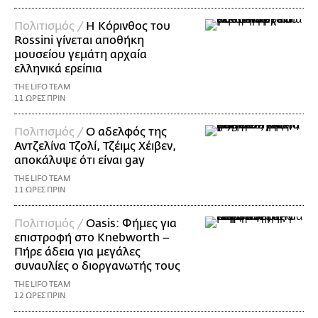
Πολιτισμός /
Η Κόρινθος του
Rossini γίνεται αποθήκη
μουσείου γεμάτη αρχαία
ελληνικά ερείπια
THE LIFO TEAM
11 ΩΡΕΣ ΠΡΙΝ
Πολιτισμός /
Ο αδελφός της
Αντζελίνα Τζολί, Τζέιμς Χέιβεν,
αποκάλυψε ότι είναι gay
THE LIFO TEAM
11 ΩΡΕΣ ΠΡΙΝ
Πολιτισμός /
Oasis: Φήμες για
επιστροφή στο Knebworth –
Πήρε άδεια για μεγάλες
συναυλίες ο διοργανωτής τους
THE LIFO TEAM
12 ΩΡΕΣ ΠΡΙΝ