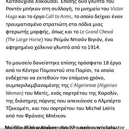
Κατσουχίσα Χοκουσάι. Επίσης δυο γλυπτά του
Ροντέν μπήκαν στη συλλογή, το μνημείο του
Victor
και το έργο
, το οποίο δείχνει έναν
Hugo
Call to Arms
τραυματισμένο στρατιώτη στα πόδια μιας
φτερωτής μορφής, όπως και το
Le Grand Cheval
του Ρεϊμόν Ντισάν Βιγιόν, ένα
(The Large Horse)
αφηρημένο χάλκινο γλυπτό από το 1914.
Το μουσείο δανείστηκε επίσης πρόσφατα 18 έργα
από το Κέντρο Πομπιντού στο Παρίσι, τα οποία
ενδέχεται να εκτεθούν τον επόμενο χρόνο,
συμπεριλαμβανομένης της
L' Algerienne (Algerian
του Ματίς, ενός πορτρέτου της Καρολίν,
Woman)
της διάσημης πόρνης που απεικόνισε ο Αλμπέρτο
Τζακομέτι, και του πορτρέτου του Michel Leiris
από τον Φράνσις Μπέικον.