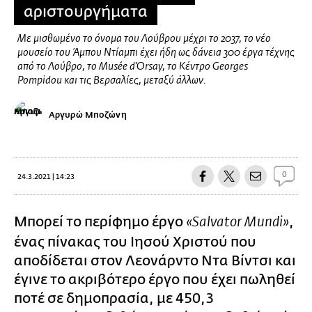
αριστουργήματα
Με μισθωμένο το όνομα του Λούβρου μέχρι το 2037, το νέο
μουσείο του Άμπου Ντίαμπι έχει ήδη ως δάνεια 300 έργα τέχνης
από το Λούβρο, το Musée d’Orsay, το Κέντρο Georges
Pompidou και τις Βερσαλίες, μεταξύ άλλων.
Αργυρώ Μποζώνη
0
24.3.2021 | 14:23
Μπορεί το περίφημο έργο
,
«Salvator Mundi»
ένας πίνακας του Ιησού Χριστού που
αποδίδεται στον Λεονάρντο Ντα Βίντσι και
έγινε το ακριβότερο έργο που έχει πωληθεί
ποτέ σε δημοπρασία, με 450,3