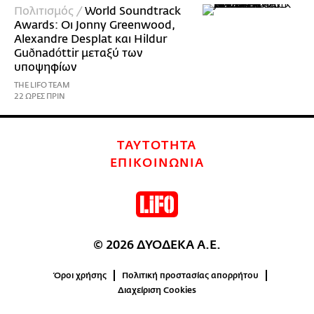
Πολιτισμός /
World Soundtrack
Awards: Οι Jonny Greenwood,
Alexandre Desplat και Hildur
Guðnadóttir μεταξύ των
υποψηφίων
THE LIFO TEAM
22 ΩΡΕΣ ΠΡΙΝ
ΤΑΥΤΟΤΗΤΑ
ΕΠΙΚΟΙΝΩΝΙΑ
© 2026 ΔΥΟΔΕΚΑ Α.Ε.
Όροι χρήσης
Πολιτική προστασίας απορρήτου
Διαχείριση Cookies