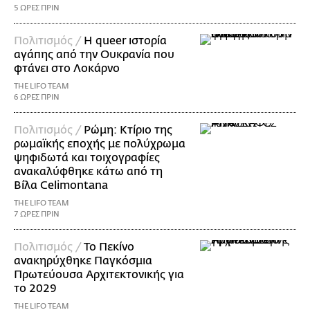
5 ΩΡΕΣ ΠΡΙΝ
Πολιτισμός /
Η queer ιστορία
αγάπης από την Ουκρανία που
φτάνει στο Λοκάρνο
THE LIFO TEAM
6 ΩΡΕΣ ΠΡΙΝ
Πολιτισμός /
Ρώμη: Κτίριο της
ρωμαϊκής εποχής με πολύχρωμα
ψηφιδωτά και τοιχογραφίες
ανακαλύφθηκε κάτω από τη
Βίλα Celimontana
THE LIFO TEAM
7 ΩΡΕΣ ΠΡΙΝ
Πολιτισμός /
Το Πεκίνο
ανακηρύχθηκε Παγκόσμια
Πρωτεύουσα Αρχιτεκτονικής για
το 2029
THE LIFO TEAM