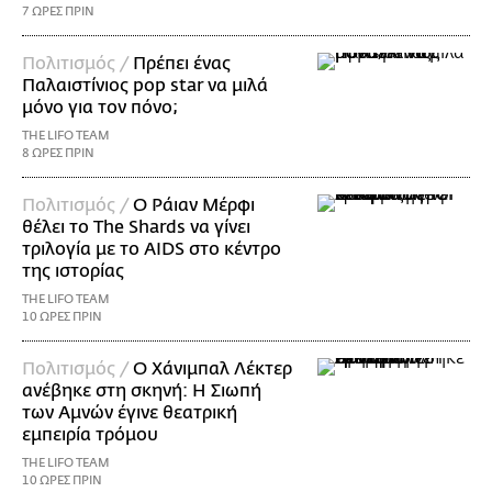
7 ΩΡΕΣ ΠΡΙΝ
Πολιτισμός /
Πρέπει ένας
Παλαιστίνιος pop star να μιλά
μόνο για τον πόνο;
THE LIFO TEAM
8 ΩΡΕΣ ΠΡΙΝ
Πολιτισμός /
Ο Ράιαν Μέρφι
θέλει το The Shards να γίνει
τριλογία με το AIDS στο κέντρο
της ιστορίας
THE LIFO TEAM
10 ΩΡΕΣ ΠΡΙΝ
Πολιτισμός /
Ο Χάνιμπαλ Λέκτερ
ανέβηκε στη σκηνή: Η Σιωπή
των Αμνών έγινε θεατρική
εμπειρία τρόμου
THE LIFO TEAM
10 ΩΡΕΣ ΠΡΙΝ