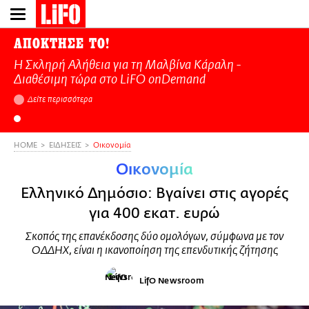
Παράκαμψη
προς
το
ΑΠΟΚΤΗΣΕ ΤΟ!
κυρίως
Η Σκληρή Αλήθεια για τη Μαλβίνα Κάραλη -
περιεχόμενο
Διαθέσιμη τώρα στo LiFO onDemand
Δείτε περισσότερα
HOME
ΕΙΔΗΣΕΙΣ
Οικονομία
Οικονομία
Ελληνικό Δημόσιο: Βγαίνει στις αγορές
για 400 εκατ. ευρώ
Σκοπός της επανέκδοσης δύο ομολόγων, σύμφωνα με τον
ΟΔΔΗΧ, είναι η ικανοποίηση της επενδυτικής ζήτησης
LifO Newsroom