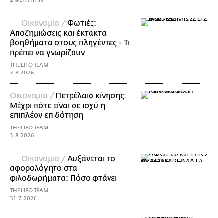
1 ΜΕΡΑ ΠΡΙΝ
Οικονομία /
Φωτιές:
Αποζημιώσεις και έκτακτα
βοηθήματα στους πληγέντες - Τι
πρέπει να γνωρίζουν
THE LIFO TEAM
3.8.2026
Οικονομία /
Πετρέλαιο κίνησης:
Μέχρι πότε είναι σε ισχύ η
επιπλέον επιδότηση
THE LIFO TEAM
3.8.2026
Οικονομία /
Αυξάνεται το
αφορολόγητο στα
φιλοδωρήματα: Πόσο φτάνει
THE LIFO TEAM
31.7.2026