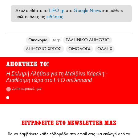
Ακολουθήστε το
LiFO.gr
στο
Google News
και μάθετε
πρώτοι όλες τις
ειδήσεις
Οικονομία
ΕΛΛΗΝΙΚΟ ΔΗΜΟΣΙΟ
Tags
ΔΗΜΟΣΙΟ ΧΡΕΟΣ
ΟΜΟΛΟΓΑ
ΟΔΔΗΧ
ΑΠΟΚΤΗΣΕ ΤΟ!
Η Σκληρή Αλήθεια για τη Μαλβίνα Κάραλη -
Διαθέσιμη τώρα στo LiFO onDemand
Δείτε περισσότερα
ΕΓΓΡΑΦΕΙΤΕ ΣΤΟ NEWSLETTER ΜΑΣ
Για να λαμβάνετε κάθε εβδομάδα στο email σας μια επιλογή από τα