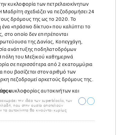
την κυκλοφορία των πετρελαιοκίνητων
Η Μαδρίτη σχεδιάζει να πεζοδρομήσει 24
ους δρόμους της ως το 2020. Το
ένα «πράσινο δίκτυο» που καλύπτει το
, στο οποίο δεν επιτρέπονται
πρωτεύουσα της Δανίας, Κοπεγχάγη,
κασία ανάπτυξης ποδηλατοδρόμων
Η πόλη του Μεξικού καθημερινά
ορία σε περισσότερα από 2 εκατομμύρια
α που βασίζεται στον αριθμό των
Υόρκη πεζοδρομεί αρκετούς δρόμους της.
χωράει την ιδέα των superblocks, των
ηλαδή, που στην ουσία αποτελούν
ων τα αυτοκίνητα θα κινούνται κυρίως