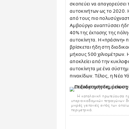
σκοπεύει να απαγορεύσει 
αυτοκινήτων ως το 2020. 
από τους πιο πολυσύχναστ
Αμβούργο αναπτύσσει ήδη 
40% της έκτασης της πόλης
αυτοκίνητα. Η «πράσινη» 
βρίσκεται ήδη στη διαδι
μήκους 500 χιλιομέτρων. 
αποκλείει από την κυκλοφ
αυτοκίνητα με ένα σύστημ
πινακίδων. Τέλος, η Νέα 
Η καταλανική πρωτεύουσα προ
υπερ-οικοδομικών τετραγώνων δ
μικρές γειτονιές εντός των οποί
περιμετρικά.