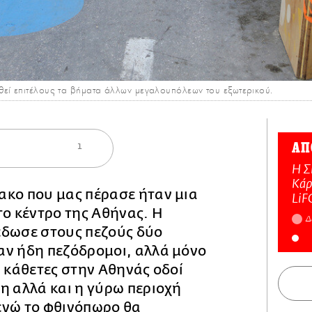
εί επιτέλους τα βήματα άλλων μεγαλουπόλεων του εξωτερικού.
ΑΠ
1
Η Σ
Κάρ
ακο που μας πέρασε ήταν μια
LiF
το κέντρο της Αθήνας. Η
Δ
έδωσε στους πεζούς δύο
αν ήδη πεζόδρομοι, αλλά μόνο
ι κάθετες στην Αθηνάς οδοί
η αλλά και η γύρω περιοχή
ενώ το φθινόπωρο θα