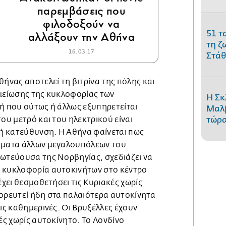
παρεμβάσεις που
φιλοδοξούν να
51 τ
αλλάξουν την Αθήνα
τη ζ
16.03.17
Στάθ
θήνας αποτελεί τη βιτρίνα της πόλης και
 μείωσης της κυκλοφορίας των
Η Σκ
χή που ούτως ή άλλως εξυπηρετείται
Μαλβ
του μετρό και του ηλεκτρικού είναι
τώρα
ή κατεύθυνση. Η Αθήνα φαίνεται πως
βήματα άλλων μεγαλουπόλεων του
ρωτεύουσα της Νορβηγίας, σχεδιάζει να
 κυκλοφορία αυτοκινήτων στο κέντρο
έχει θεσμοθετήσει τις Κυριακές χωρίς
γορευτεί ήδη στα παλαιότερα αυτοκίνητα
τις καθημερινές. Οι Βρυξέλλες έχουν
κές χωρίς αυτοκίνητο. Το Λονδίνο