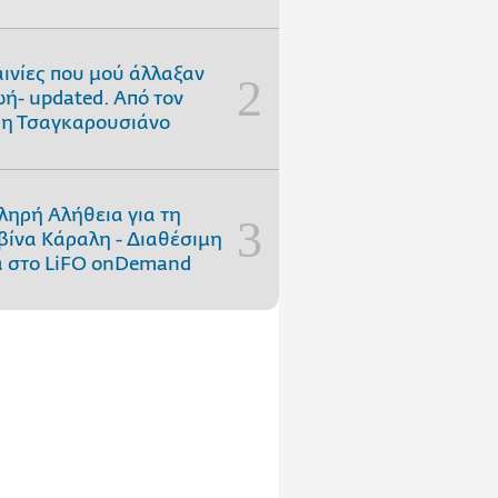
αινίες που μού άλλαξαν
ωή- updated. Aπό τον
η Τσαγκαρουσιάνο
ληρή Αλήθεια για τη
ίνα Κάραλη - Διαθέσιμη
 στo LiFO onDemand