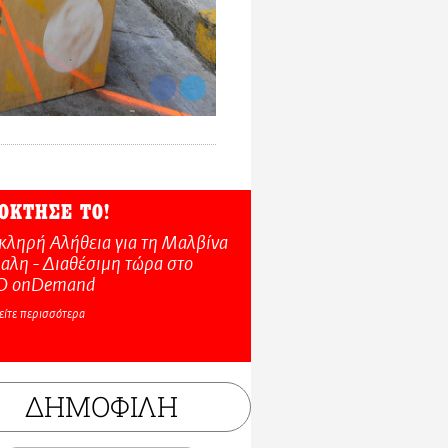
ΟΚΤΗΣΕ ΤΟ!
κληρή Αλήθεια για τη Μαλβίνα
αλη - Διαθέσιμη τώρα στo
O onDemand
είτε περισσότερα
ΔΗΜΟΦΙΛΗ