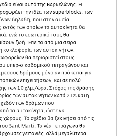
χέδια είναι αυτό της Βαρκελώνης. Η
οχωράει την ιδέα των superblocks, των
ώνων δηλαδή, που στην ουσία
ς εντός των οποίων τα αυτοκίνητα θα
ικά, ενώ το εσωτερικό τους θα
ίσουν ζωή. Έπειτα από μια σειρά
η κυκλοφορία των αυτοκινήτων,
εωφορείων θα περιοριστεί στους
ου υπερ-οικοδομικού τετραγώνου και
άμεσους δρόμους μόνο αν πρόκειται για
τοπικών επιχειρήσεων, και σε πολύ
ξης των 10 χλμ./ώρα. Στόχος της δράσης
ορίας των αυτοκινήτων κατά 21% και η
χεδόν των δρόμων που
από τα αυτοκίνητα, ώστε να
χώρους. Το σχέδιο θα ξεκινήσει από τις
 του Sant Marti. Τα νέα τετράγωνα θα
πάρχουσες γειτονιές, αλλά μεγαλύτερα