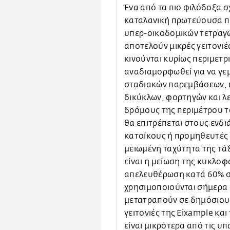
Έ
να από τα πιο φιλόδοξα σ
καταλανική πρωτεύουσα πρ
υπερ-οικοδομικών τετραγ
αποτελούν μικρές γειτονιέ
κινούνται κυρίως περιμετρ
αναδιαμορφωθεί για να γεμ
σταδιακών παρεμβάσεων, 
δικύκλων, φορτηγών και λ
δρόμους της περιμέτρου τ
θα επιτρέπεται στους ενδι
κατοίκους ή προμηθευτές 
μειωμένη ταχύτητα της τά
είναι η μείωση της κυκλοφ
απελευθέρωση κατά 60% σ
χρησιμοποιούνται σήμερα 
μετατραπούν σε δημόσιους 
γειτονιές της Eixample και
είναι μικρότερα από τις υ