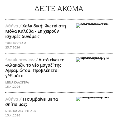
ΔΕΙΤΕ ΑΚΟΜΑ
Αθήνα /
Χαλκιδική: Φωτιά στη
Μόλα Καλύβα - Επιχειρούν
ισχυρές δυνάμεις
THE LIFO TEAM
25.7.2026
Sneak preview /
Aυτό είναι το
«Κλακάζ», το νέο μαγαζί της
Αβραμιώτου. Προβλέπεται
γ^%μάτο.
ΜΙΝΑ ΚΑΛΟΓΕΡΑ
15.4.2026
Aθήνα /
Τι συμβαίνει με τα
σπίτια μας;
ΝΙΚΗΤΑΣ ΔΕΣΠΟΤΙΔΗΣ
15.4.2026