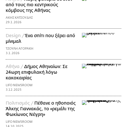
από τους πιο κεντρικούς
κόμβους της Αθήνας
ΑΚΗΣ ΚΑΤΣΟΥΔΑΣ
29.1.2026
Design /
Ένα σπίτι που ξέρει από
μίνιμαλ
ΤΖΟΥΛΗ ΑΓΟΡΑΚΗ
3.1.2026
Αθήνα /
Δήμος Αθηναίων: Σε
24ωρη επιφυλακή λόγω
κακοκαιρίας
LIFO NEWSROOM
3.12.2025
Πολιτισμός /
Πέθανε ο ηθοποιός
Άλκης Γιαννακάς, το «ρεμάλι της
Φωκίωνος Νέγρη»
LIFO NEWSROOM
14.10.2025