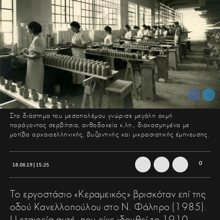
Στο διάστημα του μεσοπολέμου γνώρισε μεγάλη ακμή
παράγοντας σερβίτσια, ανθοδοχεία κ.λπ., διακοσμημένα με
μοτίβα αρχαιοελληνικής, βυζαντινής και μικρασιατικής έμπνευσης.
0
18.06.19 | 15:25
Το εργοστάσιο «Κεραμεικός» βρισκόταν επί της
οδού Κανελλοπούλου στο Ν. Φάληρο (1985).
Η εταιρεία αυτή, που είχε ιδρυθεί το 1910,