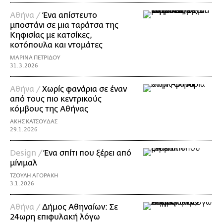
Αθήνα /
Ένα απίστευτο
μποστάνι σε μια ταράτσα της
Κηφισίας με κατσίκες,
κοτόπουλα και ντομάτες
ΜΑΡΙΝΑ ΠΕΤΡΙΔΟΥ
31.3.2026
Αθήνα /
Xωρίς φανάρια σε έναν
από τους πιο κεντρικούς
κόμβους της Αθήνας
ΑΚΗΣ ΚΑΤΣΟΥΔΑΣ
29.1.2026
Design /
Ένα σπίτι που ξέρει από
μίνιμαλ
ΤΖΟΥΛΗ ΑΓΟΡΑΚΗ
3.1.2026
Αθήνα /
Δήμος Αθηναίων: Σε
24ωρη επιφυλακή λόγω