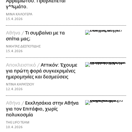
Αβραμιώτου. Προβλέπεται
γ^%μάτο.
ΜΙΝΑ ΚΑΛΟΓΕΡΑ
15.4.2026
Aθήνα /
Τι συμβαίνει με τα
σπίτια μας;
ΝΙΚΗΤΑΣ ΔΕΣΠΟΤΙΔΗΣ
15.4.2026
Αποκλειστικό /
Αττικόν: Έχουμε
για πρώτη φορά συγκεκριμένες
ημερομηνίες και δεσμεύσεις
ΝΤΙΝΑ ΚΑΡΑΤΖΙΟΥ
12.4.2026
Αθήνα /
Εκκλησάκια στην Αθήνα
για τον Επιτάφιο, χωρίς
πολυκοσμία
THE LIFO TEAM
10.4.2026