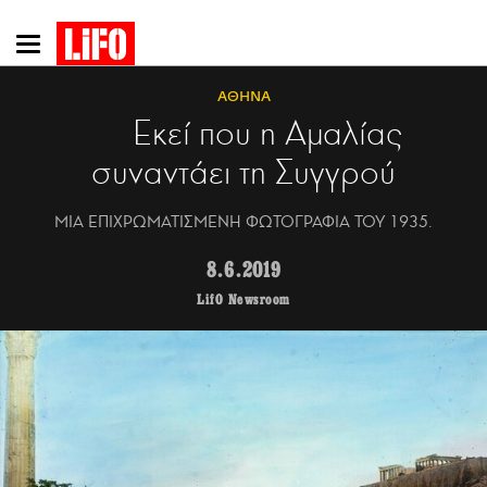
Παράκαμψη
προς
το
ΑΘΗΝΑ
κυρίως
Εκεί που η Αμαλίας
περιεχόμενο
συναντάει τη Συγγρού
MΙΑ ΕΠΙΧΡΩΜΑΤΙΣΜΕΝΗ ΦΩΤΟΓΡΑΦΙΑ ΤΟΥ 1935.
8.6.2019
LifO Newsroom