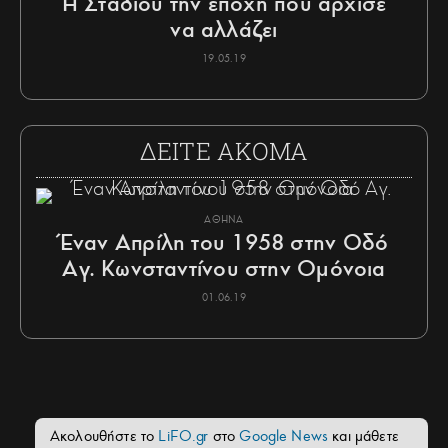
Η Σταδίου την εποχή που άρχισε
να αλλάζει
19.05.19
ΔΕΙΤΕ ΑΚΟΜΑ
ΑΘΗΝΑ
Έναν Απρίλη του 1958 στην Οδό
Αγ. Κωνσταντίνου στην Ομόνοια
01.06.19
Ακολουθήστε το
LiFO.gr
στο
Google News
και μάθετε