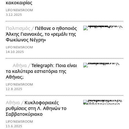
κακοκαιρίας
LIFO NEWSROOM
3.12.2025
Πολιτισμός /
Πέθανε ο ηθοποιός
Άλκης Γιαννακάς, το «ρεμάλι της
Φωκίωνος Νέγρη»
LIFO NEWSROOM
14.10.2025
Αθήνα /
Telegraph: Ποια είναι
τα καλύτερα εστιατόρια της
Αθήνας;
LIFO NEWSROOM
12.8.2025
Αθήνα /
Κυκλοφοριακές
ρυθμίσεις στη Λ. Αθηνών το
Σαββατοκύριακο
LIFO NEWSROOM
13.6.2025