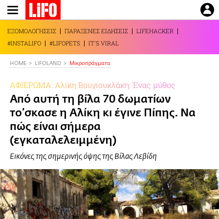
Παράκαμψη
προς
το
ΕΞΟΜΟΛΟΓΗΣΕΙΣ
ΠΑΡΑΞΕΝΕΣ ΕΙΔΗΣΕΙΣ
LIFEHACKER
κυρίως
#INSTALIFO
#LIFOPETS
IT'S VIRAL
περιεχόμενο
HOME
LIFOLAND
Mικροπράγματα
ΑΦΙΕΡΩΜΑ: Αλίκη Βουγιουκλάκη: Ένας μύθος
Από αυτή τη βίλα 70 δωματίων
το’σκασε η Αλίκη κι έγινε Πίπης. Να
πώς είναι σήμερα
(εγκαταλελειμμένη)
Εικόνες της σημερινής όψης της Βίλας Λεβίδη