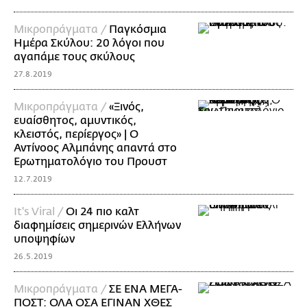
Mικροπράγματα /
Παγκόσμια
Ημέρα Σκύλου: 20 λόγοι που
αγαπάμε τους σκύλους
27.8.2019
Mικροπράγματα /
«Ξινός,
ευαίσθητος, αμυντικός,
κλειστός, περίεργος» | O
Αντίνοος Αλμπάνης απαντά στο
Ερωτηματολόγιο του Προυστ
12.7.2019
It's Viral /
Οι 24 πιο καλτ
διαφημίσεις σημερινών Ελλήνων
υποψηφίων
26.5.2019
Mικροπράγματα /
ΣΕ ΕΝΑ ΜΕΓΑ-
ΠΟΣΤ: ΟΛΑ ΟΣΑ ΕΓΙΝΑΝ ΧΘΕΣ