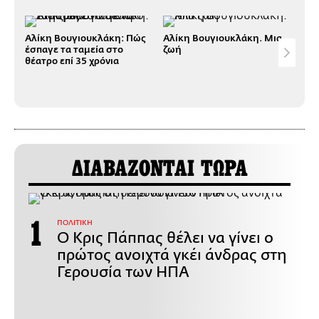
Αλίκη Βουγιουκλάκη: Πώς
Αλίκη Βουγιουκλάκη. Μια
Η Α
έσπαγε τα ταμεία στο
ζωή
Σαϊ
θέατρο επί 35 χρόνια
ΔΙΑΒΑΖΟΝΤΑΙ ΤΩΡΑ
ΠΟΛΙΤΙΚΗ
Ο Κρις Πάππας θέλει να γίνει ο
πρώτος ανοιχτά γκέι άνδρας στη
Γερουσία των ΗΠΑ