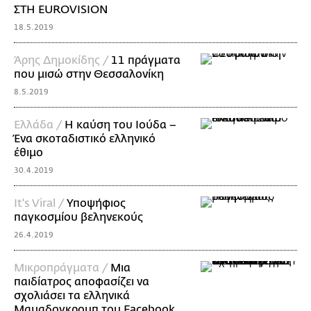
ΣΤΗ EUROVISION
18.5.2019
Άρης Δημοκίδης /
11 πράγματα
που μισώ στην Θεσσαλονίκη
8.5.2019
Ελλάδα /
Η καύση του Ιούδα –
Ένα σκοταδιστικό ελληνικό
έθιμο
30.4.2019
It's Viral /
Υποψήφιος
παγκοσμίου βεληνεκούς
26.4.2019
Mικροπράγματα /
Μια
παιδίατρος αποφασίζει να
σχολιάσει τα ελληνικά
Μαμαδογκρουπ του Facebook.