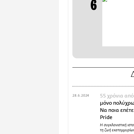
55 χρόνια από
28.6.2024
μόνο πολύχρω
Να ποια επέτε
Pride
Η συγκλονιστική ιστ
τη ζωή εκατομμυρίω