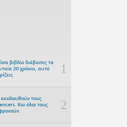
όσα βιβλία διάβασες τα
υταία 20 χρόνια, αυτό
ρίζεις
 ακολουθούν τους
uencers. Και όλοι τους
φρονούν.