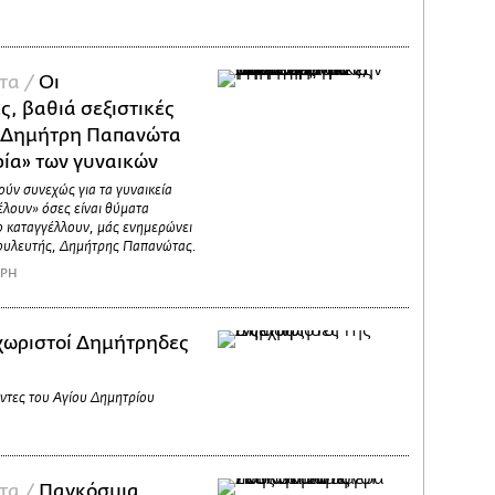
τα /
Οι
ς, βαθιά σεξιστικές
υ Δημήτρη Παπανώτα
ρία» των γυναικών
ούν συνεχώς για τα γυναικεία
έλουν» όσες είναι θύματα
το καταγγέλλουν, μάς ενημερώνει
ουλευτής, Δημήτρης Παπανώτας.
ΑΡΗ
χωριστοί Δημήτρηδες
οντες του Αγίου Δημητρίου
τα /
Παγκόσμια