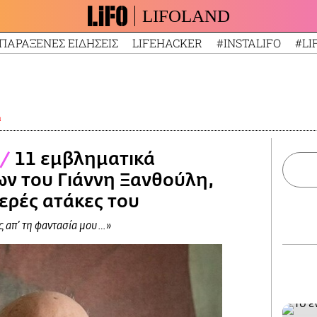
LIFOLAND
ΠΑΡΑΞΕΝΕΣ ΕΙΔΗΣΕΙΣ
LIFEHACKER
#INSTALIFO
#LI
α
/
11 εμβληματικά
ν του Γιάννη Ξανθούλη,
μερές ατάκες του
 απ’ τη φαντασία μου…»