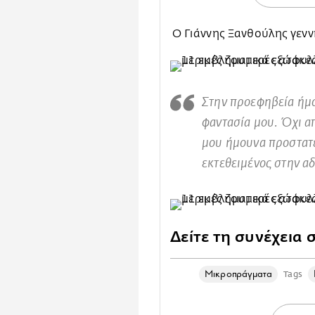
Ο Γιάννης Ξανθούλης γεν
Στην προεφηβεία ήμο
φαντασία μου. Όχι απ
μου ήμουνα προστατε
εκτεθειμένος στην αδ
Δείτε τη συνέχεια 
Mικροπράγματα
Tags