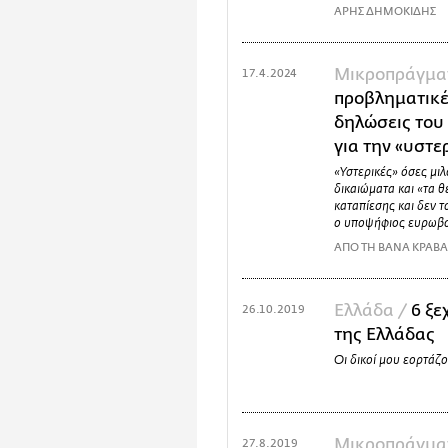
ΑΡΗΣ ΔΗΜΟΚΙΔΗΣ
Mικροπράγμα
17.4.2024
προβληματικέ
δηλώσεις το
για την «υστε
«Υστερικές» όσες μιλ
δικαιώματα και «τα θ
καταπίεσης και δεν 
ο υποψήφιος ευρωβ
ΑΠΟ ΤΗ ΒΑΝΑ ΚΡΑΒ
Ελλάδα /
6 ξε
26.10.2019
της Ελλάδας
Οι δικοί μου εορτάζ
Mικροπράγμα
27.8.2019