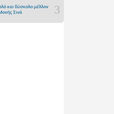
ολό και δύσκολο μέλλον
Μονής Σινά