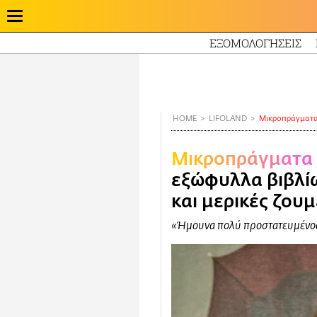
ΕΞΟΜΟΛΟΓΗΣΕΙΣ
Παράκαμψη
προς
το
κυρίως
HOME
LIFOLAND
Mικροπράγματ
περιεχόμενο
Mικροπράγματα
εξώφυλλα βιβλίω
και μερικές ζου
«Ήμουνα πολύ προστατευμένος