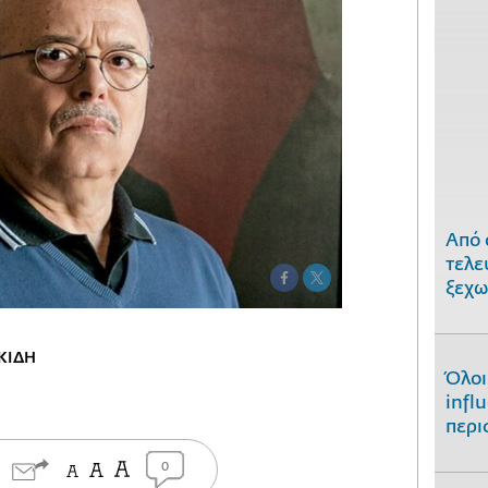
Από 
τελε
ξεχω
ΚΙΔΗ
Όλοι
infl
περι
0