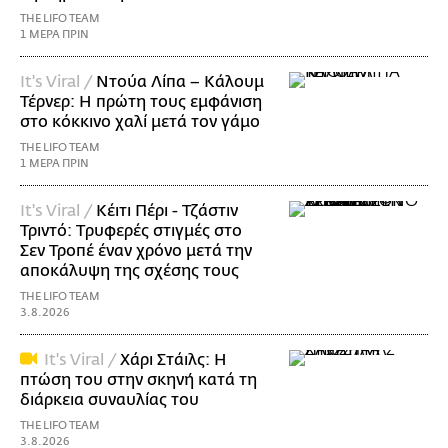
THE LIFO TEAM
1 ΜΕΡΑ ΠΡΙΝ
It's Viral /
Ντούα Λίπα – Κάλουμ
Τέρνερ: Η πρώτη τους εμφάνιση
στο κόκκινο χαλί μετά τον γάμο
THE LIFO TEAM
1 ΜΕΡΑ ΠΡΙΝ
It's Viral /
Κέιτι Πέρι - Τζάστιν
Τριντό: Tρυφερές στιγμές στο
Σεν Τροπέ έναν χρόνο μετά την
αποκάλυψη της σχέσης τους
THE LIFO TEAM
3.8.2026
It's Viral /
Χάρι Στάιλς: Η
πτώση του στην σκηνή κατά τη
διάρκεια συναυλίας του
THE LIFO TEAM
3.8.2026