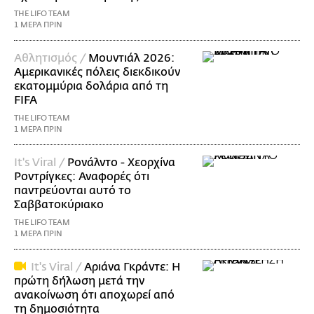
THE LIFO TEAM
1 ΜΕΡΑ ΠΡΙΝ
Αθλητισμός /
Μουντιάλ 2026:
Αμερικανικές πόλεις διεκδικούν
εκατομμύρια δολάρια από τη
FIFA
THE LIFO TEAM
1 ΜΕΡΑ ΠΡΙΝ
It's Viral /
Ρονάλντο - Χεορχίνα
Ροντρίγκες: Αναφορές ότι
παντρεύονται αυτό το
Σαββατοκύριακο
THE LIFO TEAM
1 ΜΕΡΑ ΠΡΙΝ
It's Viral /
Αριάνα Γκράντε: Η
πρώτη δήλωση μετά την
ανακοίνωση ότι αποχωρεί από
τη δημοσιότητα