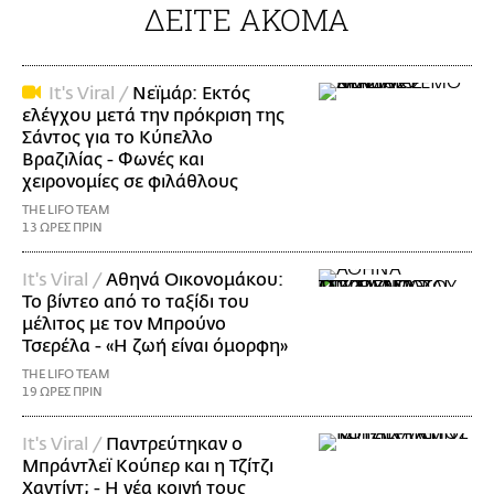
ΔΕΙΤΕ ΑΚΟΜΑ
It's Viral /
Νεϊμάρ: Εκτός
ελέγχου μετά την πρόκριση της
Σάντος για το Κύπελλο
Βραζιλίας - Φωνές και
χειρονομίες σε φιλάθλους
THE LIFO TEAM
13 ΩΡΕΣ ΠΡΙΝ
It's Viral /
Αθηνά Οικονομάκου:
Το βίντεο από το ταξίδι του
μέλιτος με τον Μπρούνο
Τσερέλα - «Η ζωή είναι όμορφη»
THE LIFO TEAM
19 ΩΡΕΣ ΠΡΙΝ
It's Viral /
Παντρεύτηκαν ο
Μπράντλεϊ Κούπερ και η Τζίτζι
Χαντίντ; - Η νέα κοινή τους