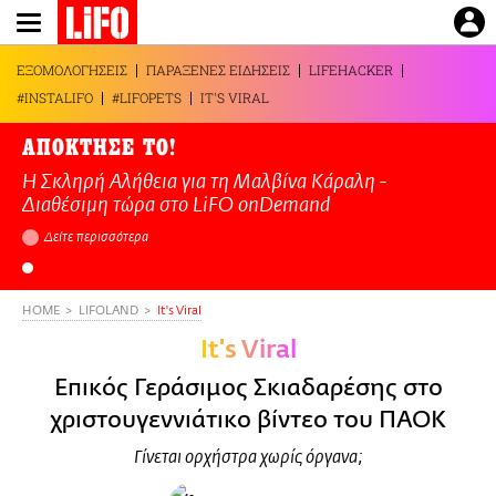
Παράκαμψη
προς
το
ΕΞΟΜΟΛΟΓΗΣΕΙΣ
ΠΑΡΑΞΕΝΕΣ ΕΙΔΗΣΕΙΣ
LIFEHACKER
κυρίως
#INSTALIFO
#LIFOPETS
IT'S VIRAL
περιεχόμενο
ΑΠΟΚΤΗΣΕ ΤΟ!
Η Σκληρή Αλήθεια για τη Μαλβίνα Κάραλη -
Διαθέσιμη τώρα στo LiFO onDemand
Δείτε περισσότερα
HOME
LIFOLAND
It's Viral
It's Viral
Επικός Γεράσιμος Σκιαδαρέσης στο
χριστουγεννιάτικο βίντεο του ΠΑΟΚ
Γίνεται ορχήστρα χωρίς όργανα;