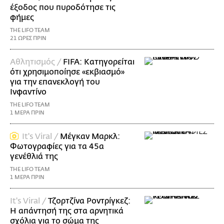
έξοδος που πυροδότησε τις
φήμες
THE LIFO TEAM
21 ΩΡΕΣ ΠΡΙΝ
Αθλητισμός /
FIFA: Κατηγορείται
ότι χρησιμοποίησε «εκβιασμό»
για την επανεκλογή του
Ινφαντίνο
THE LIFO TEAM
1 ΜΕΡΑ ΠΡΙΝ
It's Viral /
Μέγκαν Μαρκλ:
Φωτογραφίες για τα 45α
γενέθλιά της
THE LIFO TEAM
1 ΜΕΡΑ ΠΡΙΝ
It's Viral /
Τζορτζίνα Ροντρίγκεζ:
Η απάντησή της στα αρνητικά
σχόλια για το σώμα της