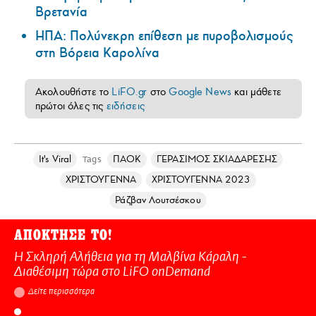
Βρετανία
ΗΠΑ: Πολύνεκρη επίθεση με πυροβολισμούς
στη Βόρεια Καρολίνα
Ακολουθήστε το
LiFO.gr
στο
Google News
και μάθετε
πρώτοι όλες τις
ειδήσεις
It's Viral
ΠΑΟΚ
ΓΕΡΑΣΙΜΟΣ ΣΚΙΑΔΑΡΕΣΗΣ
Tags
ΧΡΙΣΤΟΥΓΕΝΝΑ
ΧΡΙΣΤΟΥΓΕΝΝΑ 2023
Ράζβαν Λουτσέσκου
ΑΠΟΚΤΗΣΕ ΤΟ!
Η Σκληρή Αλήθεια για τη Μαλβίνα Κάραλη -
Διαθέσιμη τώρα στo LiFO onDemand
Δείτε περισσότερα