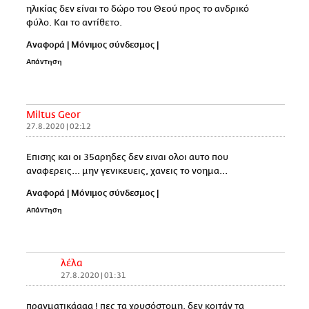
ηλικίας δεν είναι το δώρο του Θεού προς το ανδρικό
φύλο. Και το αντίθετο.
Αναφορά
|
Μόνιμος σύνδεσμος
|
Απάντηση
Miltus Geor
27.8.2020 | 02:12
Επισης και οι 35αρηδες δεν ειναι ολοι αυτο που
αναφερεις... μην γενικευεις, χανεις το νοημα...
Αναφορά
|
Μόνιμος σύνδεσμος
|
Απάντηση
λέλα
27.8.2020 | 01:31
πραγματικάααα ! πες τα χρυσόστομη, δεν κοιτάν τα