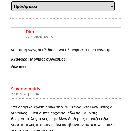
Dimi
27.8.2020 | 09:15
ναι συμφωνω, οι ηλιθιοι ειναι πλειοψηφια τι να κανουμε!
Αναφορά
|
Μόνιμος σύνδεσμος
|
Απάντηση
Sexomologitis
27.8.2020 | 09:04
Στα σλαβικα κρατη πανω απο 25 θεωρουνται ληγμενες οι
γυναικες.... και αυτες ερχονται εδω που ΔΕΝ τις
θεωρουμε ληγμενες.... μαλλον δε ξερεις τι παιζει εξω
γιαυτο το λες οτο μονο εδω συμβαινουν αυτα κτλ.... πολυ
χειροτερα γινονται εξω...