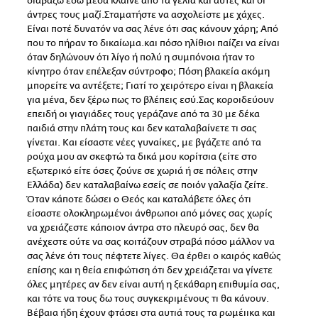
διαβάζω εδώ μέσα κλαίνε από τα γέλια και αυτές και οι
άντρες τους μαζί.Σταματήστε να ασχολείστε με χάχες.
Είναι ποτέ δυνατόν να σας λένε ότι σας κάνουν χάρη; Από
που το πήραν το δικαίωμα.και πόσο ηλίθιοι παίζει να είναι
όταν δηλώνουν ότι λίγο ή πολύ η συμπόνοια ήταν το
κίνητρο όταν επέλεξαν σύντροφο; Πόση βλακεία ακόμη
μπορείτε να αντέξετε; Γιατί το χειρότερο είναι η βλακεία
για μένα, δεν ξέρω πως το βλέπεις εσύ.Σας κοροιδεύουν
επειδή οι γιαγιάδες τους γεράζανε από τα 30 με δέκα
παιδιά στην πλάτη τους και δεν καταλαβαίνετε τι σας
γίνεται. Και είσαστε νέες γυναίκες, με βγάζετε από τα
ρούχα μου αν σκεφτώ τα δικά μου κορίτσια (είτε στο
εξωτερικό είτε όσες ζούνε σε χωριά ή σε πόλεις στην
Ελλάδα) δεν καταλαβαίνω εσείς σε ποιόν γαλαξία ζείτε.
Όταν κάποτε δώσει ο Θεός και καταλάβετε όλες ότι
είσαστε ολοκληρωμένοι άνθρωποι από μόνες σας χωρίς
να χρειάζεστε κάποιον άντρα στο πλευρό σας, δεν θα
ανέχεστε ούτε να σας κοιτάζουν στραβά πόσο μάλλον να
σας λένε ότι τους πέφτετε λίγες. Θα έρθει ο καιρός καθώς
επίσης και η θεία επιφώτιση ότι δεν χρειάζεται να γίνετε
όλες μητέρες αν δεν είναι αυτή η ξεκάθαρη επιθυμία σας,
και τότε να τους δω τους συγκεκριμένους τι θα κάνουν.
Βέβαια ήδη έχουν φτάσει στα αυτιά τους τα ρωμέιικα και