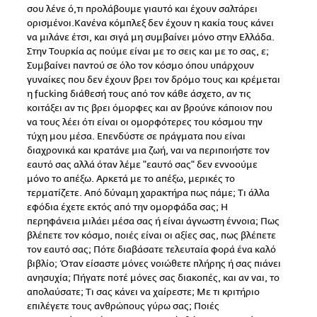
σου λένε ό,τι προλάβουμε γιαυτό και έχουν σαλτάρει
ορισμένοι.Κανένα κόμπλεξ δεν έχουν η κακία τους κάνει
να μιλάνε έτσι, και σιγά μη συμβαίνει μόνο στην Ελλάδα.
Στην Τουρκία ας πούμε είναι με το σεις και με το σας, ε;
Συμβαίνει παντού σε όλο τον κόσμο όπου υπάρχουν
γυναίκες που δεν έχουν βρει τον δρόμο τους και κρέμεται
η fucking διάθεσή τους από τον κάθε άσχετο, αν τις
κοιτάξει αν τις βρει όμορφες και αν βρούνε κάποιον που
να τους λέει ότι είναι οι ομορφότερες του κόσμου την
τύχη μου μέσα. Επενδύστε σε πράγματα που είναι
διαχρονικά και κρατάνε μια ζωή, ναι να περιποιήστε τον
εαυτό σας αλλά όταν λέμε "εαυτό σας" δεν εννοούμε
μόνο το απέξω. Αρκετά με το απέξω, μερικές το
τερματίζετε. Από δύναμη χαρακτήρα πως πάμε; Τι άλλα
εφόδια έχετε εκτός από την ομορφάδα σας; Η
περηφάνεια μιλάει μέσα σας ή είναι άγνωστη έννοια; Πως
βλέπετε τον κόσμο, ποιές είναι οι αξίες σας, πως βλέπετε
τον εαυτό σας; Πότε διαβάσατε τελευταία φορά ένα καλό
βιβλίο; Όταν είσαστε μόνες νοιώθετε πλήρης ή σας πιάνει
ανησυχία; Πήγατε ποτέ μόνες σας διακοπές, και αν ναι, το
απολαύσατε; Τι σας κάνει να χαίρεστε; Με τι κριτήριο
επιλέγετε τους ανθρώπους γύρω σας; Ποιές