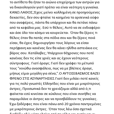
το αντίθετο θα ήταν το αιώνιο επιχείρημα των αντρών για
να δικαιολογούν γιατί πρέπει να είναι νεότερη η γυναίκα.
ΚΑΝΩ ΛΑΘΟΣ;;Έχεις μείνει κολλημένη σε προηγούμενες
δεκαετίες, δεν σου φταίνε τα καημένα τα αρσενικά ούφο
που αναφέρεις, πάντα θα υπάρχουν και θα πετάνε πάνω
από τα κεφάλια μας. Εσύ τι θέλεις; Αυτό να σε ενδιαφέρει
και άσε όλο τον κόσμο να κουρεύεται. Όταν θα ξέρεις τι
θέλεις όταν θα πατάς στα πόδια σου και θα ξέρεις ποιά
είσαι, θα έχεις δημιουργήσει τους λόγους να είσαι
περήφανη και κανένας δεν θα κάνει ηλίθια αστειάκια εις
βάρος σου. Κατάλαβες; Υπάρχουν 60χρονες που ποτέ
κανένας δεν τις είπε γριές και ας έχουν νεότερους
σύντροφους. Γιατί άραγε; Γιατί δεν γράφει το μέτωπό
τους "νοιώθω ανασφάλεια, πως να με βλέπεις άραγε,
μήπως είμαι μεγάλη για σένα;".Ο ΑΥΤΟΣΕΒΑΣΜΟΣ ΒΑΖΕΙ
ΦΡΕΝΟ ΣΤΙΣ ΑΣΥΝΑΡΤΗΣΙΕΣ.Γιατί δεν μιλάει ποτέ κανείς
για τις πολύ γνωστές Ελληνίδες που είναι με μικρότερους
άντρες; Προσωπικά δεν το χρειάζομαι αλλά από ό,τι
φαίνεται εσύ κινείσαι σε κύκλους που είναι συνήθες να
παραμιλάνε οι άντρες και να προσβάλλουν τις γυναίκες.
Έχω ξαδέρφες που είναι πάνω από 20 χρόνια παντρεμένες
με μικρότερους άντρες. Όταν τους λέω όσα σχετικά