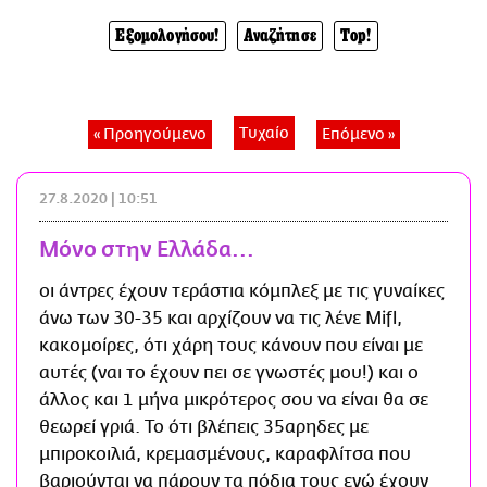
CITY GUIDE
Εξομολογήσου!
Αναζήτησε
Top!
ΑΜΠΑ
PRINT
Τυχαίο
« Προηγούμενο
Επόμενο »
27.8.2020 | 10:51
Μόνο στην Ελλάδα...
οι άντρες έχουν τεράστια κόμπλεξ με τις γυναίκες
άνω των 30-35 και αρχίζουν να τις λένε Mifl,
κακομοίρες, ότι χάρη τους κάνουν που είναι με
αυτές (ναι το έχουν πει σε γνωστές μου!) και ο
άλλος και 1 μήνα μικρότερος σου να είναι θα σε
θεωρεί γριά. Το ότι βλέπεις 35αρηδες με
μπιροκοιλιά, κρεμασμένους, καραφλίτσα που
βαριούνται να πάρουν τα πόδια τους ενώ έχουν