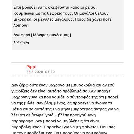
Ετσι βολεύει να το σκέφτονται καποιοι ρε συ.
Κουμπωνει με τις θεωρεις τους. Οι μεγάλοι θελουν
μικρές και οι μεγαλες μεγάλους. Ποιος δε χάνει ποτε
λοιπον?!
Αναφορά
|
Μόνιμος σύνδεσμος
|
Απάντηση
Pippi
27.8.2020 | 03:40
Δεν ξέρω ούτε έναν 35χρονο με μπυροκοιλιά και αν εσύ
γνωρίζεις δεν είναι αυτό το πρόβλημά σου.Αν υπάρχει
35χρονη γυναίκα που νομίζει ο σύντροφός της ότι μπορεί
να της μιλάει σαν βλαμμένος, ας πρόσεχε να άνοιγε τα
μάτια και τα αυτιά της.Ένα μήνα μικρότερος άντρας για να
λέει ότι σε θεωρεί γριά... βλέπε προηγούμενη
παράγραφο. Δεν μπορεί να μη βλέπεις ότι είναι
πυροβολημένος. Παραείναι για να μη φαίνεται. Που πας
με τον πυροβολημένο;Θα μπορούσα να σου γράψω