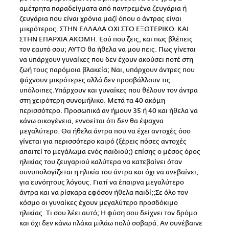
αμέτρητα παραδείγματα από παντρεμένα ζευγάρια ή
ζευγάρια που είναι χρόνια μαζί όπου ο άντρας είναι
μικρότερος. ΣΤΗΝ ΕΛΛΑΔΑ ΟΧΙ ΣΤΟ ΕΞΩΤΕΡΙΚΟ. ΚΑΙ
ΣΤΗΝ ΕΠΑΡΧΙΑ ΑΚΟΜΗ. Εσύ που ζεις, και πως βλέπεις
τον εαυτό σου; ΑΥΤΟ θα ήθελα να μου πεις. Πως γίνεται
να υπάρχουν γυναίκες που δεν έχουν ακούσει ποτέ στη
ζωή τους παρόμοια βλακεία; Ναι, υπάρχουν άντρες που
ψάχνουν μικρότερες αλλά δεν προσβάλλουν τις
υπόλοιπες.Υπάρχουν και γυναίκες που θέλουν τον άντρα
στη χειρότερη συνομήλικο. Μετά τα 40 ακόμη
περισσότερο. Προσωπικά αν ήμουν 35 ή 40 και ήθελα να
κάνω οικογένεια, εννοείται ότι δεν θα έψαχνα
μεγαλύτερο. Θα ήθελα άντρα που να έχει αντοχές όσο
γίνεται για περισσότερο καιρό (ξέρεις πόσες αντοχές
απαιτεί το μεγάλωμα ενός παιδιού;) επίσης ο μέσος όρος
ηλικίας του ζευγαριού καλύτερα να κατεβαίνει όταν
συνυπολογίζεται η ηλικία του άντρα και όχι να ανεβαίνει,
για ευνόητους λόγους. Γιατί να έπαιρνα μεγαλύτερο
άντρα και να ρίσκαρα εφόσον ήθελα παιδί;;Σε όλο τον
κόσμο οι γυναίκες έχουν μεγαλύτερο προσδόκιμο
ηλικίας. Τι σου λέει αυτό; Η φύση σου δείχνει τον δρόμο
και όχι δεν κάνω πλάκα μιλάω πολύ σοβαρά. Αν συνέβαινε