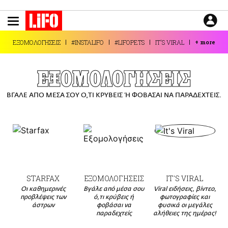
Παράκαμψη
προς
το
ΕΙΔΗΣΕΙΣ
κυρίως
ΕΞΟΜΟΛΟΓΗΣΕΙΣ
#INSTALIFO
#LIFOPETS
IT'S VIRAL
+
more
περιεχόμενο
CULTURE
ΑΠΟΨΕΙΣ
ΕΞΟΜΟΛΟΓΗΣΕΙΣ
ΤΡΟΠΟΣ ΖΩΗΣ
ΒΓΑΛΕ ΑΠΟ ΜΕΣΑ ΣΟΥ Ο,ΤΙ ΚΡΥΒΕΙΣ Ή ΦΟΒΑΣΑΙ ΝΑ ΠΑΡΑΔΕΧΤΕΙΣ.
PODCASTS
Plus
LIFO SHOP
STARFAX
ΕΞΟΜΟΛΟΓΗΣΕΙΣ
IT'S VIRAL
NEWSLETTER
Οι καθημερινές
Βγάλε από μέσα σου
Viral ειδήσεις, βίντεο,
ΜΙΚΡΟΠΡΑΓΜΑΤΑ
προβλέψεις των
ό,τι κρύβεις ή
φωτογραφίες και
άστρων
φοβάσαι να
φυσικά οι μεγάλες
THE GOOD LIFO
παραδεχτείς
αλήθειες της ημέρας!
LIFOLAND