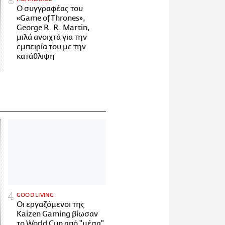
Ο συγγραφέας του
«Game of Thrones»,
George R. R. Martin,
μιλά ανοιχτά για την
εμπειρία του με την
κατάθλιψη
GOOD LIVING
Οι εργαζόμενοι της
Kaizen Gaming βίωσαν
το World Cup από "μέσα"