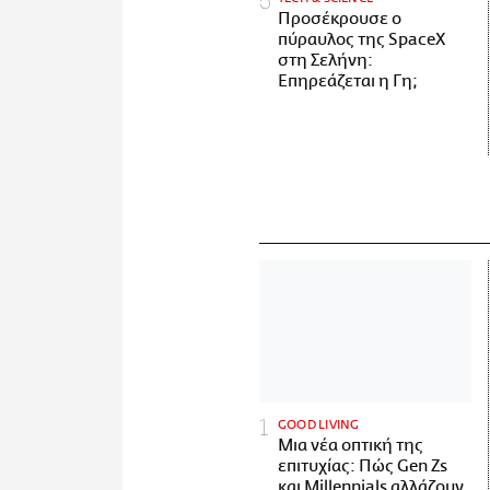
Προσέκρουσε ο
πύραυλος της SpaceX
στη Σελήνη:
Επηρεάζεται η Γη;
GOOD LIVING
Μια νέα οπτική της
επιτυχίας: Πώς Gen Zs
και Millennials αλλάζουν