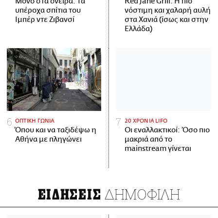
Μόνο στα όνειρα: Τα
Red Jane Grill: Η πιο
υπέροχα σπίτια του
νόστιμη και χαλαρή αυλή
Ιμπέρ ντε Ζιβανσί
στα Χανιά (ίσως και στην
Ελλάδα)
ΟΠΤΙΚΗ ΓΩΝΙΑ
20 ΧΡΟΝΙΑ LIFO
Όπου και να ταξιδέψω η
Οι εναλλακτικοί: Όσο πιο
Αθήνα με πληγώνει
μακριά από το
mainstream γίνεται
ΔΗΜΟΦΙΛΗ
ΕΙΔΗΣΕΙΣ