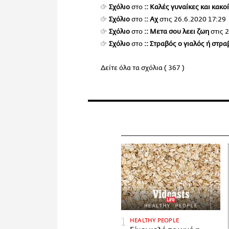
Σχόλιο
στο
:: Καλές γυναίκες και κακο
Σχόλιο
στο
:: Αχ
στις
26.6.2020 17:29
Σχόλιο
στο
:: Μετα σου λεει ζωη
στις
2
Σχόλιο
στο
:: Στραβός ο γιαλός ή στρ
Δείτε όλα τα σχόλια ( 367 )
HEALTHY PEOPLE