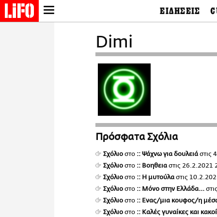
ΕΙΔΗΣΕΙΣ
C
LIFO SHOP
Ελλάδα
Ο
Dimi
Διεθνή
Μ
NEWSLETTER
Πολιτική
Θ
ΜΙΚΡΟΠΡΑΓΜΑΤΑ
Οικονομία
Ει
THE GOOD LIFO
Πολιτισμός
Βι
LIFOLAND
Αθλητισμός
Αρ
CITY GUIDE
& 
Περιβάλλον
D
ΑΜΠΑ
TV & Media
Φ
PRINT
Tech &
Science
Πρόσφατα Σχόλια
European Lifo
Σχόλιο
στο
:: Ψάχνω για δουλειά
στις
4
Σχόλιο
στο
:: Βοηθεια
στις
26.2.2021 
Σχόλιο
στο
:: Η μυτούλα
στις
10.2.202
Σχόλιο
στο
:: Μόνο στην Ελλάδα...
στι
Σχόλιο
στο
:: Ενας/μια κουφος/η μέσ
Σχόλιο
στο
:: Καλές γυναίκες και κακο