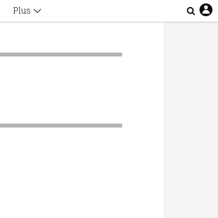
Plus
Θέματα
Συνεντεύξεις
Videos
τα
Αφιερώματα
Ζώδια
Εξομολογήσεις
Blogs
η
Οι Αθηναίοι
Απώλειες
Lgbtqi+
Επιλογές