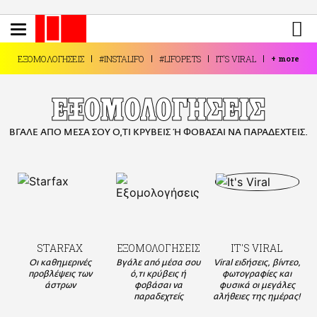
Παράκαμψη
προς
το
ΕΙΔΗΣΕΙΣ
κυρίως
ΕΞΟΜΟΛΟΓΗΣΕΙΣ
#INSTALIFO
#LIFOPETS
IT'S VIRAL
+
more
περιεχόμενο
CULTURE
ΑΠΟΨΕΙΣ
ΕΞΟΜΟΛΟΓΗΣΕΙΣ
ΤΡΟΠΟΣ ΖΩΗΣ
ΒΓΑΛΕ ΑΠΟ ΜΕΣΑ ΣΟΥ Ο,ΤΙ ΚΡΥΒΕΙΣ Ή ΦΟΒΑΣΑΙ ΝΑ ΠΑΡΑΔΕΧΤΕΙΣ.
PODCASTS
Plus
LIFO SHOP
STARFAX
ΕΞΟΜΟΛΟΓΗΣΕΙΣ
IT'S VIRAL
NEWSLETTER
Οι καθημερινές
Βγάλε από μέσα σου
Viral ειδήσεις, βίντεο,
ΜΙΚΡΟΠΡΑΓΜΑΤΑ
προβλέψεις των
ό,τι κρύβεις ή
φωτογραφίες και
άστρων
φοβάσαι να
φυσικά οι μεγάλες
THE GOOD LIFO
παραδεχτείς
αλήθειες της ημέρας!
LIFOLAND