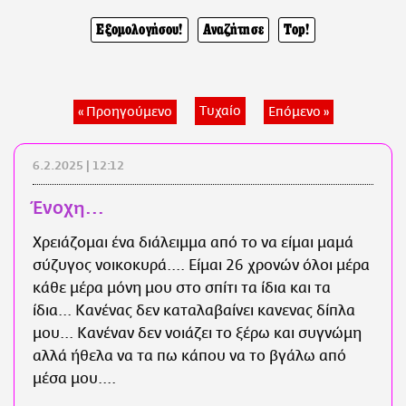
CITY GUIDE
Εξομολογήσου!
Αναζήτησε
Top!
ΑΜΠΑ
PRINT
Τυχαίο
« Προηγούμενο
Επόμενο »
6.2.2025 | 12:12
Ένοχη...
Χρειάζομαι ένα διάλειμμα από το να είμαι μαμά
σύζυγος νοικοκυρά.... Είμαι 26 χρονών όλοι μέρα
κάθε μέρα μόνη μου στο σπίτι τα ίδια και τα
ίδια... Κανένας δεν καταλαβαίνει κανενας δίπλα
μου... Κανέναν δεν νοιάζει το ξέρω και συγνώμη
αλλά ήθελα να τα πω κάπου να το βγάλω από
μέσα μου....