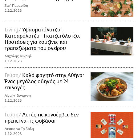
Ζωή Παρασίδη
2.12.2023
Living
Υφασματόλοτζυ -
Κατσαρόλοτζυ - Γκατζετόλοτζυ:
Προτάσεις για κουζίνες και
τραπεζώματα του ονείρου
Μιχάλης Μιχαήλ
1.12.2023
Γεύση
Καλό φαγητό στην Αθήνα:
Ένας μεγάλος οδηγός με 24
επιλογές
Λίνα Ιντζεγιάννη
1.12.2023
Γεύση
Αυτές τις κονσέρβες δεν
πρέπει να τις φοβάσαι
Δέσποινα Τριβόλη
1.12.2023