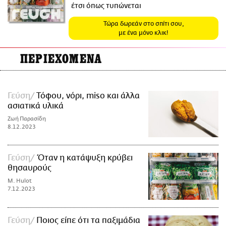
έτσι όπως τυπώνεται
Τώρα δωρεάν στο σπίτι σου,
με ένα μόνο κλικ!
ΠΕΡΙΕΧΟΜΕΝΑ
Γεύση
Τόφου, νόρι, miso και άλλα
ασιατικά υλικά
Ζωή Παρασίδη
8.12.2023
Γεύση
Όταν η κατάψυξη κρύβει
θησαυρούς
M. Hulot
7.12.2023
Γεύση
Ποιος είπε ότι τα παξιμάδια