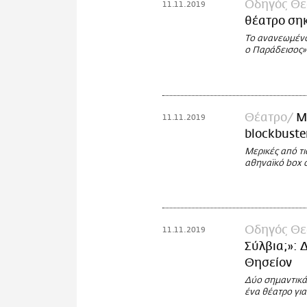
Οδηγός Θε
11.11.2019
θέατρο σηκ
Το ανανεωμένο
ο Παράδεισος»
Θέατρο
Μ
11.11.2019
blockbuste
Μερικές από τ
αθηναϊκό box o
Οδηγός Θε
11.11.2019
Σύλβια;»: 
Θησείον
Δύο σημαντικά
ένα θέατρο για 