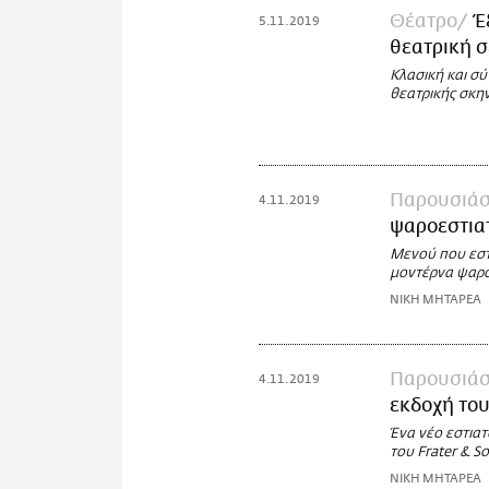
Θέατρο
Έ
5.11.2019
θεατρική σ
Κλασική και σ
θεατρικής σκην
Παρουσιάσ
4.11.2019
ψαροεστιατ
Μενού που εστ
μοντέρνα ψαρ
ΝΙΚΗ ΜΗΤΑΡΕΑ
Παρουσιάσ
4.11.2019
εκδοχή του
Ένα νέο εστιατ
του Frater & S
ΝΙΚΗ ΜΗΤΑΡΕΑ