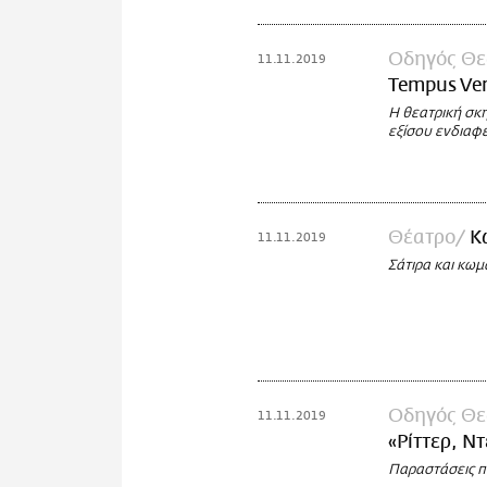
Οδηγός Θε
11.11.2019
Tempus Ve
Η θεατρική σκη
εξίσου ενδιαφ
Θέατρο
Κ
11.11.2019
Σάτιρα και κωμ
Οδηγός Θε
11.11.2019
«Ρίττερ, Ντ
Παραστάσεις π