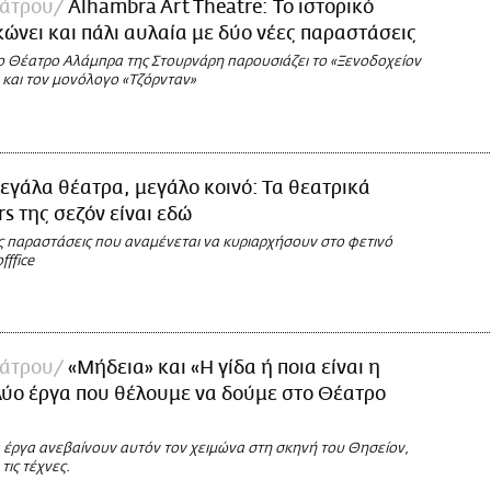
άτρου
Alhambra Art Theatre: Το ιστορικό
ώνει και πάλι αυλαία με δύο νέες παραστάσεις
 Θέατρο Αλάμπρα της Στουρνάρη παρουσιάζει το «Ξενοδοχείον
 και τον μονόλογο «Τζόρνταν»
εγάλα θέατρα, μεγάλο κοινό: Τα θεατρικά
rs της σεζόν είναι εδώ
ις παραστάσεις που αναμένεται να κυριαρχήσουν στο φετινό
fffice
άτρου
«Μήδεια» και «H γίδα ή ποια είναι η
Δύο έργα που θέλουμε να δούμε στο Θέατρο
 έργα ανεβαίνουν αυτόν τον χειμώνα στη σκηνή του Θησείον,
τις τέχνες.