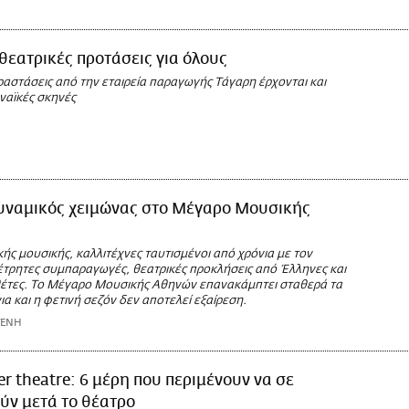
 θεατρικές προτάσεις για όλους
ραστάσεις από την εταιρεία παραγωγής Τάγαρη έρχονται και
ναϊκές σκηνές
υναμικός χειμώνας στο Μέγαρο Μουσικής
κής μουσικής, καλλιτέχνες ταυτισμένοι από χρόνια με τον
έτρητες συμπαραγωγές, θεατρικές προκλήσεις από Έλληνες και
έτες. Το Μέγαρο Μουσικής Αθηνών επανακάμπτει σταθερά τα
ια και η φετινή σεζόν δεν αποτελεί εξαίρεση.
ΤΕΝΗ
er theatre: 6 μέρη που περιμένουν να σε
ύν μετά το θέατρο