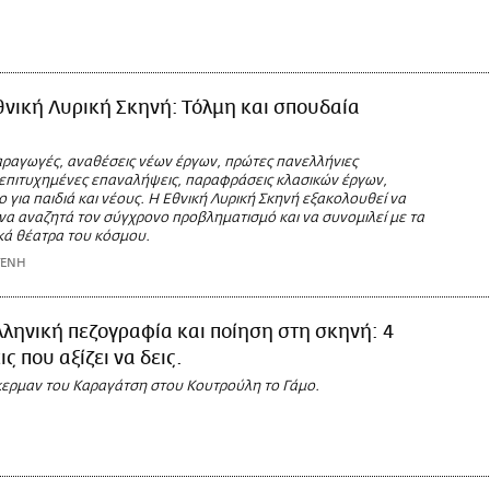
θνική Λυρική Σκηνή: Τόλμη και σπουδαία
αραγωγές, αναθέσεις νέων έργων, πρώτες πανελλήνιες
 επιτυχημένες επαναλήψεις, παραφράσεις κλασικών έργων,
 για παιδιά και νέους. Η Εθνική Λυρική Σκηνή εξακολουθεί να
 να αναζητά τον σύγχρονο προβληματισμό και να συνομιλεί με τα
κά θέατρα του κόσμου.
ΤΕΝΗ
λληνική πεζογραφία και ποίηση στη σκηνή: 4
ς που αξίζει να δεις.
κερμαν του Καραγάτση στου Κουτρούλη το Γάμο.