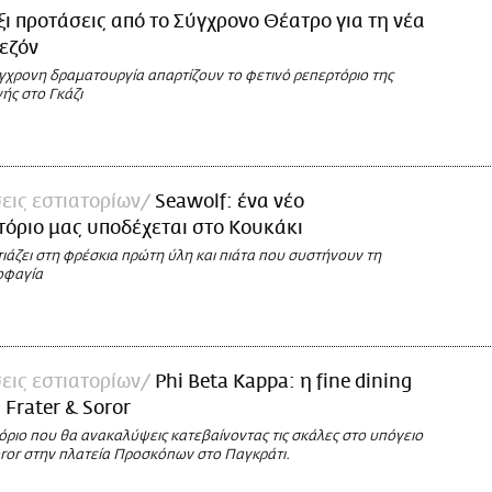
ξι προτάσεις από το Σύγχρονο Θέατρο για τη νέα
εζόν
ύγχρονη δραματουργία απαρτίζουν το φετινό ρεπερτόριο της
ής στο Γκάζι
εις εστιατορίων
Seawolf: ένα νέο
όριο μας υποδέχεται στο Κουκάκι
ιάζει στη φρέσκια πρώτη ύλη και πιάτα που συστήνουν τη
οφαγία
εις εστιατορίων
Phi Beta Kappa: η fine dining
 Frater & Soror
όριο που θα ανακαλύψεις κατεβαίνοντας τις σκάλες στο υπόγειο
oror στην πλατεία Προσκόπων στο Παγκράτι.