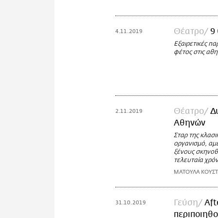
Θέατρο
9
4.11.2019
Εξαιρετικές πα
φέτος στις αθη
Θέατρο
Δ
2.11.2019
Αθηνών
Σταρ της κλασι
οργανισμό, αμ
ξένους σκηνοθ
τελευταία χρόν
ΜΑΤΟΥΛΑ ΚΟΥΣ
Γεύση
Aft
31.10.2019
περιποιηθο