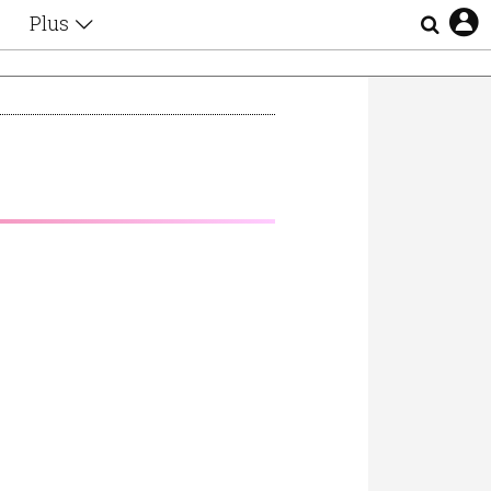
Plus
Θέματα
Συνεντεύξεις
Videos
τα
Αφιερώματα
Ζώδια
Εξομολογήσεις
Blogs
η
Οι Αθηναίοι
Απώλειες
Lgbtqi+
Επιλογές