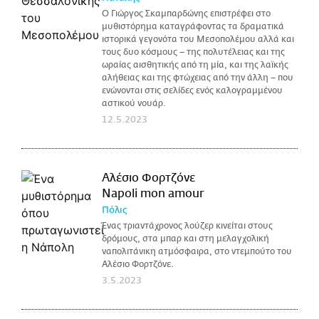
Ο Γιώργος Σκαμπαρδώνης επιστρέφει στο
μυθιστόρημα καταγράφοντας τα δραματικά
ιστορικά γεγονότα του Μεσοπολέμου αλλά και
τους δυο κόσμους – της πολυτέλειας και της
ωραίας αισθητικής από τη μία, και της λαϊκής
αλήθειας και της φτώχειας από την άλλη – που
ενώνονται στις σελίδες ενός καλογραμμένου
αστικού νουάρ.
12.5.2023
Αλέσιο Φορτζόνε
Napoli mon amour
Πόλις
Ένας τριαντάχρονος λούζερ κινείται στους
δρόμους, στα μπαρ και στη μελαγχολική
ναπολιτάνικη ατμόσφαιρα, στο ντεμπούτο του
Αλέσιο Φορτζόνε.
3.5.2023