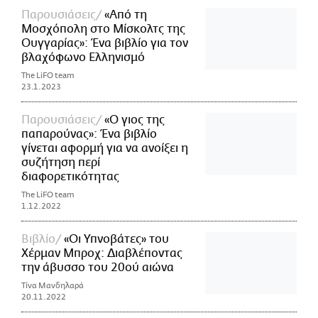
Παρουσιάσεις
«Από τη
Μοσχόπολη στο Μίσκολτς της
Ουγγαρίας»: Ένα βιβλίο για τον
βλαχόφωνο Ελληνισμό
The LiFO team
23.1.2023
Παρουσιάσεις
«Ο γιος της
παπαρούνας»: Ένα βιβλίο
γίνεται αφορμή για να ανοίξει η
συζήτηση περί
διαφορετικότητας
The LiFO team
1.12.2022
Βιβλίο
«Οι Υπνοβάτες» του
Χέρμαν Μπροχ: Διαβλέποντας
την άβυσσο του 20ού αιώνα
Τίνα Μανδηλαρά
20.11.2022