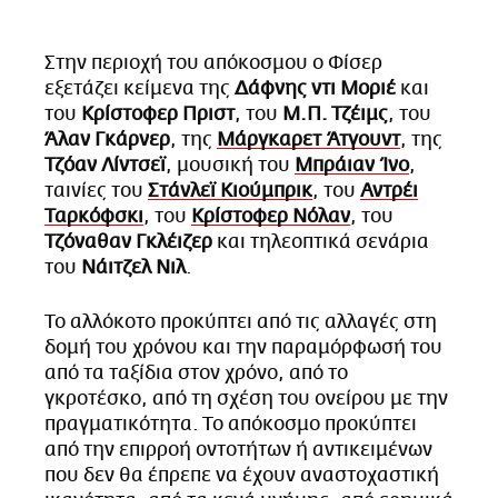
Στην περιοχή του απόκοσμου ο Φίσερ
εξετάζει κείμενα της
Δάφνης ντι Μοριέ
και
του
Κρίστοφερ Πριστ
, του
Μ.Π. Τζέιμς
, του
Άλαν Γκάρνερ
, της
Μάργκαρετ Άτγουντ
, της
Τζόαν Λίντσεϊ
, μουσική του
Μπράιαν Ίνο
,
ταινίες του
Στάνλεϊ Κιούμπρικ
, του
Αντρέι
Ταρκόφσκι
, του
Κρίστοφερ Νόλαν
, του
Τζόναθαν Γκλέιζερ
και τηλεοπτικά σενάρια
του
Νάιτζελ Νιλ
.
To αλλόκοτο προκύπτει από τις αλλαγές στη
δομή του χρόνου και την παραμόρφωσή του
από τα ταξίδια στον χρόνο, από το
γκροτέσκο, από τη σχέση του ονείρου με την
πραγματικότητα. Το απόκοσμο προκύπτει
από την επιρροή οντοτήτων ή αντικειμένων
που δεν θα έπρεπε να έχουν αναστοχαστική