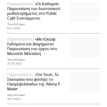
Παρουσιάσεις
«Οι Καθαροί»:
Παρουσίαση του δυστοπικού
μυθιστορήματος στο Public
Café Συντάγματος
The LiFO team
4.11.2022
Παρουσιάσεις
«Μετζικώφ:
Ενδύματα και Διηγήματα»:
Παρουσίαση του έργου στο
Μουσείο Μπενάκη
The LiFO team
27.10.2022
Παρουσιάσεις
«Τιπ Τουπ, Το
Σκιουράκι που φύσηξε το
Ονειροβελάνιδο» της Alisha P.
Mawr
The LiFO team
30.9.2022