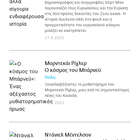
δημοσιογράφος και συγγραφέας Χέιρτ Μακ
παρουσιάζει τους Ευρωπαίους και την Ευρώπη
στις δύο πρώτες δεκαετίες του 21ου αιώνα. Η
ιστορία δουλεύει πάλι στο φουλ και η
πραγματικότητα του ευρωπαϊκού κόσμου
μοιάζει να ανατρέπεται.
27.4.2022
Μορντεκάι Ρίχλερ
Ο κόσμος του Μπάρνεϋ
Πόλις
Ξαναδιαβάζοντας το μυθιστόρημα του
Μορντεκάι Ρίχλερ, μιας από τις σημαντικότερες
πένες του Καναδά.
27.4.2022
Ντάνιελ Μέντελσον