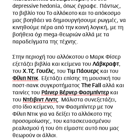
depressive hedonia, όπως έγραφε. Πάντως,
το βιβλίο του Το αλλόκοτο και το απόκοσμο
μας βοηθάει να δημιουργήσουμε ρωγμές, να
κινηθούμε πέρα από την κοινή λογική, με τη
βοήθεια όχι mega-θεωριών αλλά με τα
παραδείγματα της τέχνης.
Στην περιοχή του αλλόκοτου ο Μαρκ Φίσερ
εξετάζει βιβλία και κείμενα του
Λάβκραφτ
,
του
Χ.Τζ. Γουέλς
, του
Τιμ Πάουερς
και του
Φίλιπ Ντικ
. Εξετάζει επίσης τη μουσική του
ποστ-πανκ συγκροτήματος
The Fall
αλλά και
ταινίες του
Ράινερ Βέρνερ Φασμπίντερ
και
του
Ντέιβιντ Λιντς
. Μάλιστα συνεξετάζει,
στο ίδιο κείμενο, τον Φασμπίντερ με τον
Φίλιπ Ντικ για να δείξει το αλλόκοτο της
προσομοίωσης, του κατασκευασμένου
ρεαλισμού ή του ότι είμαστε αυτό που μας
θεωρούν οι άλλοι.