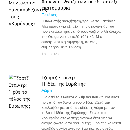
Χαμένοι – Αναζητώντας έξι από έξι
εκατομμύρια
Πατάκης
Η πολυετής αναζήτηση/έρευνα του Ντάνιελ
Μέντελσον για έξι μέλη της οικογένειάς του
που εκτελέστηκαν από τους ναζί στο Μπόλεχοφ
της Ουκρανίας μεταξύ 1941-43. Μια
συναρπαστική αφήγηση, σε νέα,
συμπληρωμένη έκδοση.
19.1.2022
Τζωρτζ Στάινερ
H ιδέα της Ευρώπης
Δώμα
Ένα από τα τελευταία κείμενα που δημοσίευσε
πριν από τον θάνατο του ο Τζορτζ Στάινερ
κυκλοφόρησε από τις εκδόσεις Δώμα με τον
τίτλο «Η Ιδέα της Ευρώπης». Σε αυτό ο
κορυφαίος στοχαστής αναρωτιέται αν είναι
ακόμα ζωντανό το όραμα της Ευρώπης και σε τι
ακριβώς συνίστανται οι βασικές του αρχές.