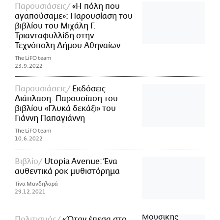
Παρουσιάσεις
«Η πόλη που
αγαπούσαμε»: Παρουσίαση του
βιβλίου του Μιχάλη Γ.
Τριανταφυλλίδη στην
Τεχνόπολη Δήμου Αθηναίων
The LiFO team
23.9.2022
Παρουσιάσεις
Εκδόσεις
Διάπλαση: Παρουσίαση του
βιβλίου «Γλυκά δεκάξι» του
Γιάννη Παπαγιάννη
The LiFO team
10.6.2022
Βιβλίο
Utopia Avenue: Ένα
αυθεντικά ροκ μυθιστόρημα
Τίνα Μανδηλαρά
29.12.2021
Πολιτισμός
«Όταν έπεσα στο