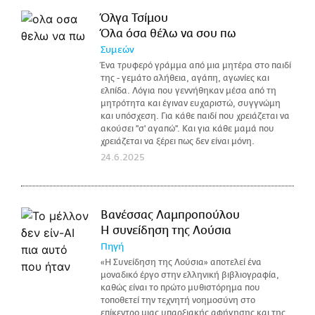
Όλγα Τσίμου
Όλα όσα θέλω να σου πω
Συμεών
Ένα τρυφερό γράμμα από μια μητέρα στο παιδί
της - γεμάτο αλήθεια, αγάπη, αγωνίες και
ελπίδα. Λόγια που γεννήθηκαν μέσα από τη
μητρότητα και έγιναν ευχαριστώ, συγγνώμη
και υπόσχεση. Για κάθε παιδί που χρειάζεται να
ακούσει ''σ' αγαπώ''. Και για κάθε μαμά που
χρειάζεται να ξέρει πως δεν είναι μόνη.
24.6.2025
Βανέσσας Λαμπροπούλου
Η συνείδηση της Λούσια
Πηγή
«Η Συνείδηση της Λούσια» αποτελεί ένα
μοναδικό έργο στην ελληνική βιβλιογραφία,
καθώς είναι το πρώτο μυθιστόρημα που
τοποθετεί την τεχνητή νοημοσύνη στο
επίκεντρο μιας υπαρξιακής αφήγησης και της