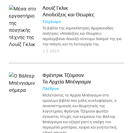
Λουίζ Γκλικ
Αποδείξεις και Θεωρίες
Στερέωμα
Το βιβλίο της νομπελίστριας Αμερικανίδας
ποιήτριας «Αποδείξεις και Θεωρίες»
περιλαμβάνει δεκαέξι σύντομα δοκίμιά της για
την ποίηση και τη λειτουργία της.
3.5.2023
Φρέντρικ Τζέιμσον
Τα Αρχεία Μπένγιαμιν
Πλέθρον
Μελετώντας τα Αρχεία Μπένγιαμιν στο
ομώνυμο βιβλίο που μόλις κυκλοφόρησε, ο
πανεπιστημιακός και θεωρητικός της
λογοτεχνίας Φρέντρικ Τζέιμσον φωτίζει
άγνωστες πτυχές των κειμένων του Βάλτερ
Μπένγιαμιν και εξηγεί γιατί η σκέψη του
παραμένει μοντέρνα, καίρια και γοητευτική,
ειδικά σήμερα.