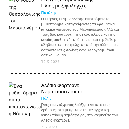
Ήλιος με ξιφολόγχες
Πατάκης
Ο Γιώργος Σκαμπαρδώνης επιστρέφει στο
μυθιστόρημα καταγράφοντας τα δραματικά
ιστορικά γεγονότα του Μεσοπολέμου αλλά και
τους δυο κόσμους – της πολυτέλειας και της
ωραίας αισθητικής από τη μία, και της λαϊκής
αλήθειας και της φτώχειας από την άλλη – που
ενώνονται στις σελίδες ενός καλογραμμένου
αστικού νουάρ.
12.5.2023
Αλέσιο Φορτζόνε
Napoli mon amour
Πόλις
Ένας τριαντάχρονος λούζερ κινείται στους
δρόμους, στα μπαρ και στη μελαγχολική
ναπολιτάνικη ατμόσφαιρα, στο ντεμπούτο του
Αλέσιο Φορτζόνε.
3.5.2023