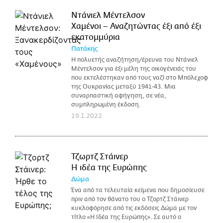
Ντάνιελ Μέντελσον
Χαμένοι – Αναζητώντας έξι από έξι
εκατομμύρια
Πατάκης
Η πολυετής αναζήτηση/έρευνα του Ντάνιελ
Μέντελσον για έξι μέλη της οικογένειάς του
που εκτελέστηκαν από τους ναζί στο Μπόλεχοφ
της Ουκρανίας μεταξύ 1941-43. Μια
συναρπαστική αφήγηση, σε νέα,
συμπληρωμένη έκδοση.
19.1.2022
Τζωρτζ Στάινερ
H ιδέα της Ευρώπης
Δώμα
Ένα από τα τελευταία κείμενα που δημοσίευσε
πριν από τον θάνατο του ο Τζορτζ Στάινερ
κυκλοφόρησε από τις εκδόσεις Δώμα με τον
τίτλο «Η Ιδέα της Ευρώπης». Σε αυτό ο