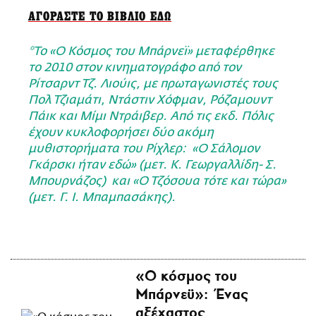
ΑΓΟΡΑΣΤΕ ΤΟ ΒΙΒΛΙΟ ΕΔΩ
*Το «Ο Κόσμος του Μπάρνεϊ» μεταφέρθηκε
τo 2010 στον κινηματογράφο από τον
Ρίτσαρντ Τζ. Λιούις, με πρωταγωνιστές τους
Πολ Τζιαμάτι, Ντάστιν Χόφμαν, Ρόζαμουντ
Πάικ και Μίμι Ντράιβερ. Από τις εκδ. Πόλις
έχουν κυκλοφορήσει δύο ακόμη
μυθιστορήματα του Ρίχλερ: «Ο Σάλομον
Γκάρσκι ήταν εδώ» (μετ. Κ. Γεωργαλλίδη- Σ.
Μπουρνάζος) και «Ο Τζόσουα τότε και τώρα»
(μετ. Γ. Ι. Μπαμπασάκης).
«Ο κόσμος του
Μπάρνεϋ»: Ένας
αξέχαστος