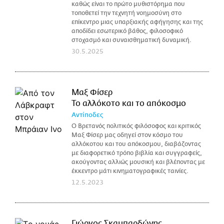
καθώς είναι το πρώτο μυθιστόρημα που
τοποθετεί την τεχνητή νοημοσύνη στο
επίκεντρο μιας υπαρξιακής αφήγησης και της
αποδίδει εσωτερικό βάθος, φιλοσοφικό
στοχασμό και συναισθηματική δυναμική.
30.5.2025
Μαξ Φίσερ
Το αλλόκοτο και το απόκοσμο
Αντίποδες
Ο Βρετανός πολιτικός φιλόσοφος και κριτικός
Μαξ Φίσερ μας οδηγεί στον κόσμο του
αλλόκοτου και του απόκοσμου, διαβάζοντας
με διαφορετικό τρόπο βιβλία και συγγραφείς,
ακούγοντας αλλιώς μουσική και βλέποντας με
έκκεντρο μάτι κινηματογραφικές ταινίες.
12.5.2023
Γιώργος Σκαμπαρδώνης