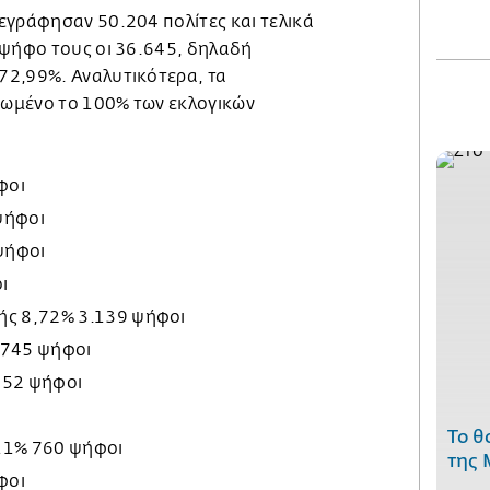
εγράφησαν 50.204 πολίτες και τελικά
 ψήφο τους οι 36.645, δηλαδή
72,99%. Αναλυτικότερα, τα
ωμένο το 100% των εκλογικών
φοι
ψήφοι
ψήφοι
ι
ής 8,72% 3.139 ψήφοι
.745 ψήφοι
852 ψήφοι
ι
Το θ
11% 760 ψήφοι
της 
φοι