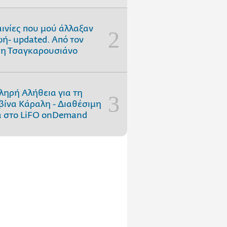
αινίες που μού άλλαξαν
ωή- updated. Aπό τον
η Τσαγκαρουσιάνο
ληρή Αλήθεια για τη
ίνα Κάραλη - Διαθέσιμη
 στo LiFO onDemand