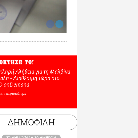
ΟΚΤΗΣΕ ΤΟ!
κληρή Αλήθεια για τη Μαλβίνα
αλη - Διαθέσιμη τώρα στo
O onDemand
είτε περισσότερα
ΔΗΜΟΦΙΛΗ
ΤΑ ΔΗΜΟΦΙΛΗ 30 ΗΜΕΡΩΝ