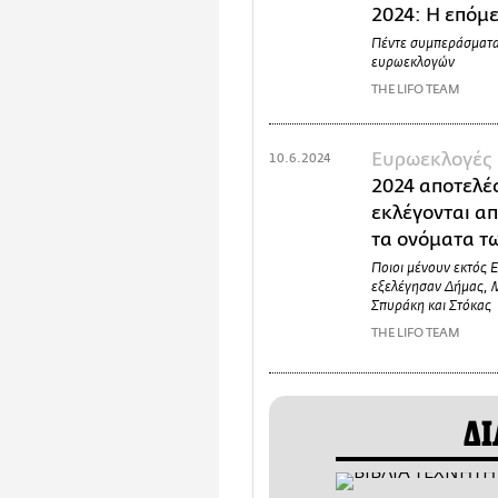
2024: Η επόμ
Πέντε συμπεράσματα
ευρωεκλογών
THE LIFO TEAM
Ευρωεκλογές 
10.6.2024
2024 αποτελέ
εκλέγονται α
τα ονόματα τ
Ποιοι μένουν εκτός 
εξελέγησαν Δήμας, 
Σπυράκη και Στόκας
THE LIFO TEAM
ΔΙ