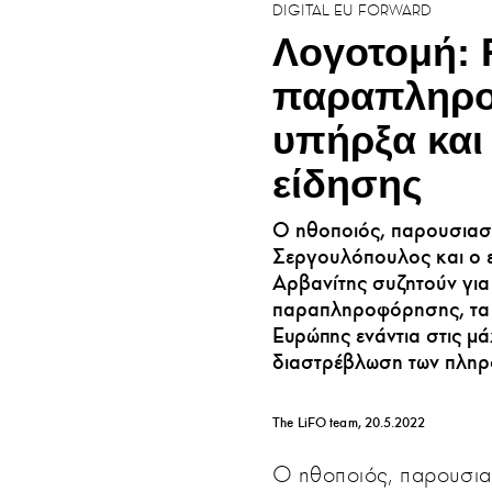
DIGITAL EU FORWARD
Λογοτομή: 
παραπληρο
υπήρξα και
είδησης
Ο ηθοποιός, παρουσιασ
Σεργουλόπουλος και ο 
Αρβανίτης συζητούν για
παραπληροφόρησης, τα f
Ευρώπης ενάντια στις μ
διαστρέβλωση των πλη
The LiFO team
20.5.2022
Ο ηθοποιός, παρουσι