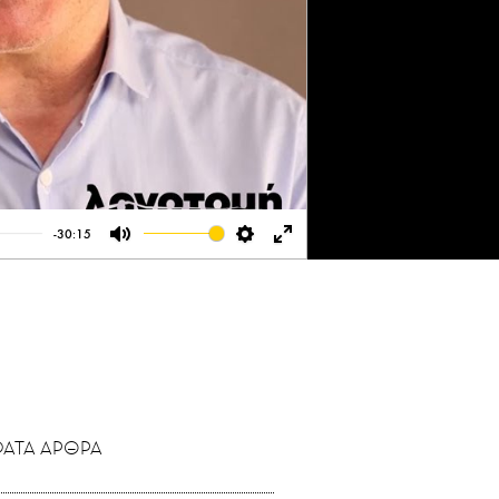
-30:15
Mute
Settings
Enter
fullscreen
ΑΤΑ ΑΡΘΡΑ