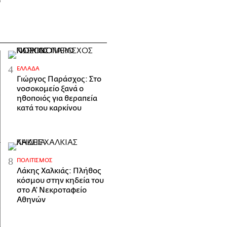
ΕΛΛΆΔΑ
Γιώργος Παράσχος: Στο
νοσοκομείο ξανά ο
ηθοποιός για θεραπεία
κατά του καρκίνου
ΠΟΛΙΤΙΣΜΌΣ
Λάκης Χαλκιάς: Πλήθος
κόσμου στην κηδεία του
στο Α' Νεκροταφείο
Αθηνών