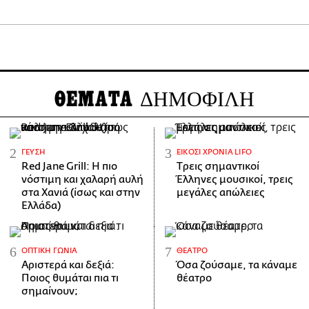
ΘΕΜΑΤΑ
ΔΗΜΟΦΙΛΗ
ΓΕΎΣΗ
ΕΊΚΟΣΙ ΧΡΌΝΙΑ LIFO
Red Jane Grill: Η πιο
Tρεις σημαντικοί
νόστιμη και χαλαρή αυλή
Έλληνες μουσικοί, τρεις
στα Χανιά (ίσως και στην
μεγάλες απώλειες
Ελλάδα)
ΟΠΤΙΚΉ ΓΩΝΊΑ
ΘΈΑΤΡΟ
Αριστερά και δεξιά:
Όσα ζούσαμε, τα κάναμε
Ποιος θυμάται πια τι
θέατρο
σημαίνουν;