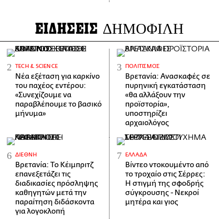
ΕΙΔΗΣΕΙΣ
ΔΗΜΟΦΙΛΗ
ΤECH & SCIENCE
ΠΟΛΙΤΙΣΜΌΣ
Νέα εξέταση για καρκίνο
Βρετανία: Ανασκαφές σε
του παχέος εντέρου:
πυρηνική εγκατάσταση
«Συνεχίζουμε να
«θα αλλάξουν την
παραβλέπουμε το βασικό
προϊστορία»,
μήνυμα»
υποστηρίζει
αρχαιολόγος
ΔΙΕΘΝΉ
ΕΛΛΆΔΑ
Βρετανία: Το Κέιμπριτζ
Βίντεο ντοκουμέντο από
επανεξετάζει τις
το τροχαίο στις Σέρρες:
διαδικασίες πρόσληψης
Η στιγμή της σφοδρής
καθηγητών μετά την
σύγκρουσης - Νεκροί
παραίτηση διδάσκοντα
μητέρα και γιος
για λογοκλοπή