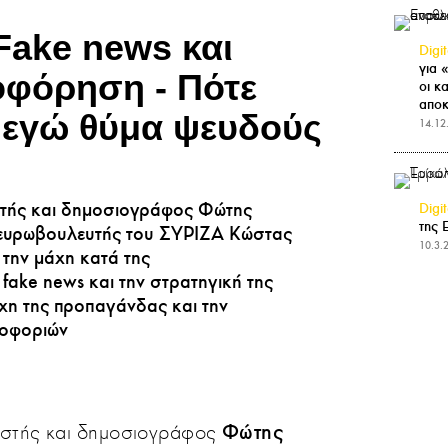
Fake news και
Digi
για 
φόρηση - Πότε
οι κ
αποκ
 εγώ θύμα ψευδούς
14.12
τής και δημοσιογράφος Φώτης
Digi
της 
ευρωβουλευτής του ΣΥΡΙΖΑ Κώστας
10.3.
 την μάχη κατά της
ake news και την στρατηγική της
άχη της προπαγάνδας και την
ροφοριών
αστής και δημοσιογράφος
Φώτης