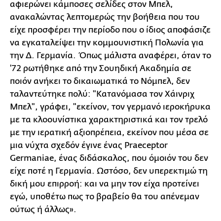
αφιερώνει κάμποσες σελίδες στον Μπελ,
ανακαλώντας λεπτομερώς την βοήθεια που του
είχε προσφέρει την περίοδο που ο ίδιος αποφάσιζε
να εγκαταλείψει την κομμουνιστική Πολωνία για
την Δ. Γερμανία. Όπως μάλιστα αναφέρει, όταν το
'72 ρωτήθηκε από την Σουηδική Ακαδημία σε
ποιόν ανήκει το δικαιωματικά το Νόμπελ, δεν
ταλαντεύτηκε πολύ: "Κατανόμασα τον Χάινριχ
Μπελ", γράφει, "εκείνον, τον γερμανό ιεροκήρυκα
με τα κλοουνίστικα χαρακτηριστικά και τον τρελό
με την ιερατική αξιοπρέπεια, εκείνον που μέσα σε
μια νύχτα σχεδόν έγινε ένας Praeceptor
Germaniae, ένας διδάσκαλος, που όμοιόν του δεν
είχε ποτέ η Γερμανία. Ωστόσο, δεν υπερεκτιμώ τη
δική μου επιρροή: και να μην τον είχα προτείνει
εγώ, υποθέτω πως το βραβείο θα του απένεμαν
ούτως ή άλλως».