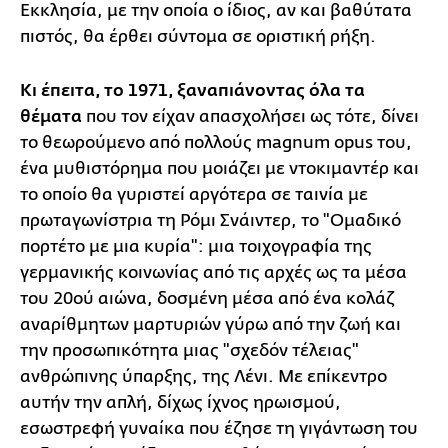
Εκκλησία, με την οποία ο ίδιος, αν και βαθύτατα
πιστός, θα έρθει σύντομα σε οριστική ρήξη.
Κ
ι έπειτα, το 1971, ξαναπιάνοντας όλα τα
θέματα
που τον είχαν απασχολήσει ως τότε, δίνει
το θεωρούμενο από πολλούς magnum opus του,
ένα μυθιστόρημα που μοιάζει με ντοκιμαντέρ και
το οποίο θα γυριστεί αργότερα σε ταινία με
πρωταγωνίστρια τη Ρόμι Σνάιντερ, το "Ομαδικό
πορτέτο με μια κυρία": μια τοιχογραφία της
γερμανικής κοινωνίας από τις αρχές ως τα μέσα
του 20ού αιώνα, δοσμένη μέσα από ένα κολάζ
αναρίθμητων μαρτυριών γύρω από την ζωή και
την προσωπικότητα μιας "σχεδόν τέλειας"
ανθρώπινης ύπαρξης, της Λένι. Με επίκεντρο
αυτήν την απλή, δίχως ίχνος ηρωισμού,
εσωστρεφή γυναίκα που έζησε τη γιγάντωση του