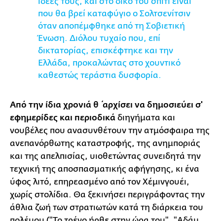
ιδέες τους, και στο δικό του σπίτι είναι
που θα βρεί καταφύγιο ο Σολτσενίτσιν
όταν αποπέμφθηκε από τη Σοβιετική
Ένωση. Διόλου τυχαίο που, επί
δικτατορίας, επισκέφτηκε και την
Ελλάδα, προκαλώντας στο χουντικό
καθεστώς τεράστια δυσφορία.
Α
πό την ίδια χρονιά θ΄αρχίσει να δημοσιεύει σ'
εφημερίδες και περιοδικά
διηγήματα και
νουβέλες που ανασυνθέτουν την ατμόσφαιρα της
ανεπανόρθωτης καταστροφής, της ανημποριάς
και της απελπισίας, υιοθετώντας συνειδητά την
τεχνική της αποσπασματικής αφήγησης, κι ένα
ύφος λιτό, επηρεασμένο από τον Χέμινγουέι,
χωρίς στολίδια. Θα ξεκινήσει περιγράφοντας την
άθλια ζωή των στρατιωτών κατά τη διάρκεια του
πολέμου ("Το τρένο ήρθε στην ώρα του", "Αδάμ,