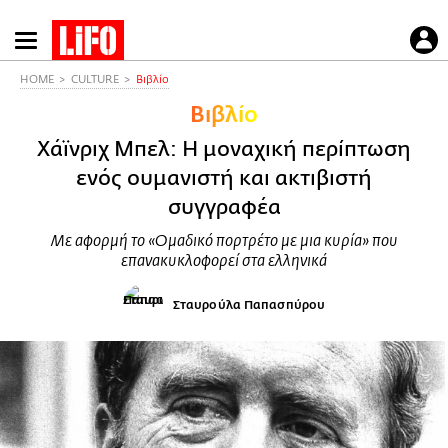
Παράκαμψη
προς
το
HOME
CULTURE
Βιβλίο
κυρίως
Βιβλίο
περιεχόμενο
Χάϊνριχ Μπελ: Η μοναχική περίπτωση
ενός ουμανιστή και ακτιβιστή
συγγραφέα
Με αφορμή το «Ομαδικό πορτρέτο με μια κυρία» που
επανακυκλοφορεί στα ελληνικά
Σταυρούλα Παπασπύρου