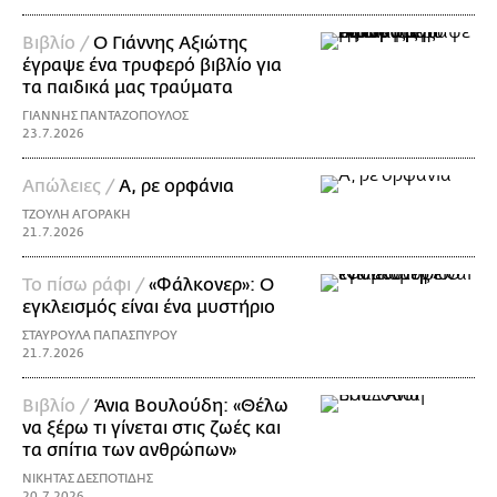
Βιβλίο /
Ο Γιάννης Αξιώτης
έγραψε ένα τρυφερό βιβλίο για
τα παιδικά μας τραύματα
ΓΙΑΝΝΗΣ ΠΑΝΤΑΖΟΠΟΥΛΟΣ
23.7.2026
Απώλειες /
Α, ρε ορφάνια
ΤΖΟΥΛΗ ΑΓΟΡΑΚΗ
21.7.2026
Το πίσω ράφι /
«Φάλκονερ»: Ο
εγκλεισμός είναι ένα μυστήριο
ΣΤΑΥΡΟΥΛΑ ΠΑΠΑΣΠΥΡΟΥ
21.7.2026
Βιβλίο /
Άνια Βουλούδη: «Θέλω
να ξέρω τι γίνεται στις ζωές και
τα σπίτια των ανθρώπων»
ΝΙΚΗΤΑΣ ΔΕΣΠΟΤΙΔΗΣ
20.7.2026