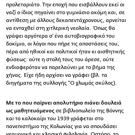
προλεταριάτο. Την εποχή που εισβάλλουν εκεί οι
ναζί ο ίδιος πηγαίνει στο γυμνάσιο ακόμη και, σε
αντίθεση με άλλους δεκαπεντάχρονους, αρνείται
να ενταχθεί στη χιτλερική νεολαία. Όπως θα
γράψει αργότερα σ' ένα αυτοβιογραφικό του
δοκίμιο, οι λόγοι που πήρε τις αποστάσεις του,
πέρα από ηθικοί και πολιτικοί ήταν κι αισθητικής
φύσεως: ούτε η στολή τους του άρεσε, ούτε
ενδιαφερόταν να παρελαύνει με το βήμα της
χήνας. Είχε ήδη αρχίσει να γράφει (βλ. τα
διηγήματα της συλλογής "Ο χλωμός σκύλος).
Με το που παίρνει απολυτήριο πιάνει δουλειά
ως μαθητευόμενος
σε βιβλιοπωλείο της Βόννης
και το καλοκαίρι του 1939 γράφεται στο
πανεπιστήμιο της Κολωνίας για να σπουδάσει
γερμανική και κλασική φιλολογία. Ωστόσο, το