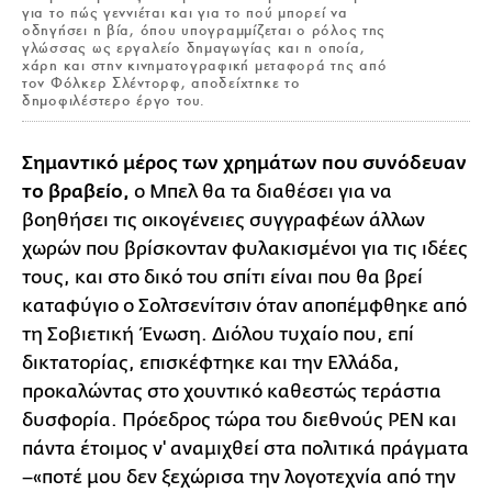
για το πώς γεννιέται και για το πού μπορεί να
οδηγήσει η βία, όπου υπογραμμίζεται ο ρόλος της
γλώσσας ως εργαλείο δημαγωγίας και η οποία,
χάρη και στην κινηματογραφική μεταφορά της από
τον Φόλκερ Σλέντορφ, αποδείχτηκε το
δημοφιλέστερο έργο του.
Σ
ημαντικό μέρος των χρημάτων που συνόδευαν
το βραβείο,
ο Μπελ θα τα διαθέσει για να
βοηθήσει τις οικογένειες συγγραφέων άλλων
χωρών που βρίσκονταν φυλακισμένοι για τις ιδέες
τους, και στο δικό του σπίτι είναι που θα βρεί
καταφύγιο ο Σολτσενίτσιν όταν αποπέμφθηκε από
τη Σοβιετική Ένωση. Διόλου τυχαίο που, επί
δικτατορίας, επισκέφτηκε και την Ελλάδα,
προκαλώντας στο χουντικό καθεστώς τεράστια
δυσφορία. Πρόεδρος τώρα του διεθνούς PEN και
πάντα έτοιμος ν' αναμιχθεί στα πολιτικά πράγματα
–«ποτέ μου δεν ξεχώρισα την λογοτεχνία από την