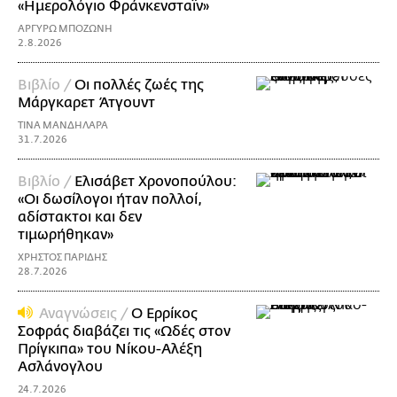
«Ημερολόγιο Φράνκενσταϊν»
ΑΡΓΥΡΩ ΜΠΟΖΩΝΗ
2.8.2026
Βιβλίο /
Οι πολλές ζωές της
Μάργκαρετ Άτγουντ
ΤΙΝΑ ΜΑΝΔΗΛΑΡΑ
31.7.2026
Βιβλίο /
Ελισάβετ Χρονοπούλου:
«Οι δωσίλογοι ήταν πολλοί,
αδίστακτοι και δεν
τιμωρήθηκαν»
ΧΡΗΣΤΟΣ ΠΑΡΙΔΗΣ
28.7.2026
Αναγνώσεις /
Ο Ερρίκος
Σοφράς διαβάζει τις «Ωδές στον
Πρίγκιπα» του Νίκoυ-Αλέξη
Ασλάνογλου
24.7.2026