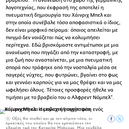
βραβείου: "Η ανανέωση στο χώρο της γερμανικής
λογοτεχνίας, που έκφρασή της αποτελεί η
πνευματική δημιουργία του Χάινριχ Μπελ και
στην οποία συνέβαλε τόσο αποφασιστικά ο ίδιος,
δεν είναι μορφικό πείραμα: όποιος απειλείται με
πνιγμό δεν νοιάζεται πώς να κολυμπήσει
περίτεχνα. Εδώ βρισκόμαστε αντιμέτωποι με μια
ανανέωση που πηγάζει από την καταστροφή, με
μια ζωή που ανασταίνεται, με μια πνευματική
σπορά που τράφηκε από την νοσταλγία μέσα σε
παγερές νύχτες, που φυτρώνει, βγαίνει στο φως
και γεννάει καρπούς για να μας θρέψει και να μας
ωφελήσει όλους. Τέτοιες προσφορές ήθελε να
τιμήσει με το βραβείο του ο Αλφρεντ Νόμπελ".
Oξύς θα σταθεί και με τον κίτρινο τύπο, οι
πρακτικές του οποίου θα του εμπνεύσουν την
«Χαμένη τιμή της Καταρίνα Μπλουμ». Μια νουβέλα