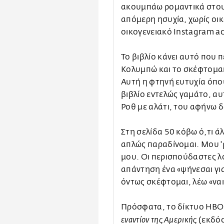
ακουμπάω ρομαντικά στους
απόμερη ησυχία, χωρίς οικ
οικογενειακό Ιnstagram a
Το βιβλίο κάνει αυτό που π
Κολυμπώ και το σκέφτομαι
Αυτή η φτηνή ευτυχία όπου
βιβλίο εντελώς γαμάτο, αυ
Ροθ με αλάτι, του αφήνω 
Στη σελίδα 50 κόβω ό,τι ά
απλώς παραδίνομαι. Μου 'ρ
μου. Οι περισπούδαστες λ
απάντηση ένα «ψήνεσαι για
όντως σκέφτομαι, λέω «ναι
Πρόσφατα, το δίκτυο HBO 
(εκδόσ
εναντίον της Αμερικής