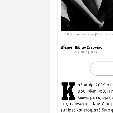
Όλοι πρέπει να διαβάσουν το
Βίβιαν Στεργίου
6.2.2020 | 10:22
Κ
αλοκαίρι 2019 στ
μου Φίλιπ Ροθ. Η 
λιώνω με τις ώρες
της ανάγνωσης. Κοντά σε μ
(μπίρες και ετοιματζίδικο 