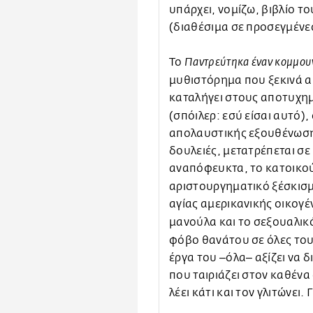
υπάρχει, νομίζω, βιβλίο το
(διαθέσιμα σε προσεγμένες
Το
Παντρεύτηκα έναν κομμου
μυθιστόρημα που ξεκινά απ
καταλήγει στους αποτυχη
(σπόιλερ: εσύ είσαι αυτό)
απολαυστικής εξουθένωσης
δουλειές, μετατρέπεται σε
αναπόφευκτα, το κατοικο
αριστουργηματικό ξέσκισμα
αγίας αμερικανικής οικογέ
μανούλα και το σεξουαλικ
φόβο θανάτου σε όλες του 
έργα του ‒όλα‒ αξίζει να 
που ταιριάζει στον καθένα
λέει κάτι και τον γλιτώνει. 