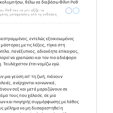
του Ρoθ που να μην αξίζει να
μένες μεταφράσεις από τις εκδόσεις
διεστραμμένος, εντελώς εξοικειωμένος
μάστορας με τις λέξεις, τίγκα στη
πίλα, πανέξυπνος, αδιανόητα επίκαιρος,
ορεί να γραπώσει και τον πιο αδιάφορο
η. Τουλάχιστον έτσι νομίζω εγώ.
ν μια γεύση απ' τη ζωή, πιάνουν
λειές, ανέρχονται κοινωνικά,
κάνουν σεξ και μετά μαραζώνουν σε
γάμο τους που χάλασε, σε μια
ων και πνιγηρής συμμόρφωσης με λάθος
ους μέλημα να μη δυσαρεστηθεί η