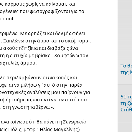
 κορμούς χωρίς να καίγομαι, και
ογένειες που φωτογραφίζονται για το
ccount.
εριμένω. Με αρπάζει και δεν μ' αφήνει.
. Ξαπλώνω στην άμμο και το σκέφτομαι.
 ακούς τζιτζίκια και διαβάζεις ένα
τή η ευτυχία με βρίσκει. Χουφτώνω τον
δαχτυλιές άμμου.
Το θ
της 
λλο περιλαμβάνουν οι διακοπές και
χεται να μιλήσω γι' αυτό στην παρέα
ογοτεχνικές αναλύσεις μου παίρνουν για
51 τ
 ψάρι σήμερα;» κι αντί να πω αυτό που
τη ζ
, στη γνωστή ταβέρνα;».
Στάθ
ανακοίνωσε ότι θα κάνει τη
Συνωμοσία
εις Πόλις, μτφρ.: Ηλίας Μαγκλίνης)