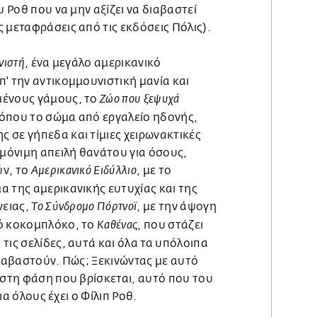
υ Ρoθ που να μην αξίζει να διαβαστεί
 μεταφράσεις από τις εκδόσεις Πόλις).
, ένα μεγάλο αμερικανικό
νιστή
' την αντικομμουνιστική μανία και
μένους γάμους, το
Ζώο που ξεψυχά
, όπου το σώμα από εργαλείο ηδονής,
 σε γήπεδα και τίμιες χειρωνακτικές
 μόνιμη απειλή θανάτου για όσους,
ύν, το
, με το
Αμερικανικό Ειδύλλιο
 της αμερικανικής ευτυχίας και της
νειας,
, με την άψογη
Το Σύνδρομο Πόρτνοϊ
ό κοκομπλόκο, το
, που στάζει
Καθένας
τις σελίδες, αυτά και όλα τα υπόλοιπα
διαβαστούν. Πώς; Ξεκινώντας με αυτό
 στη φάση που βρίσκεται, αυτό που του
Για όλους έχει ο Φίλιπ Ροθ.