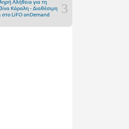
ληρή Αλήθεια για τη
ίνα Κάραλη - Διαθέσιμη
 στo LiFO onDemand