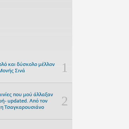
ολό και δύσκολο μέλλον
Μονής Σινά
αινίες που μού άλλαξαν
ωή- updated. Aπό τον
η Τσαγκαρουσιάνο