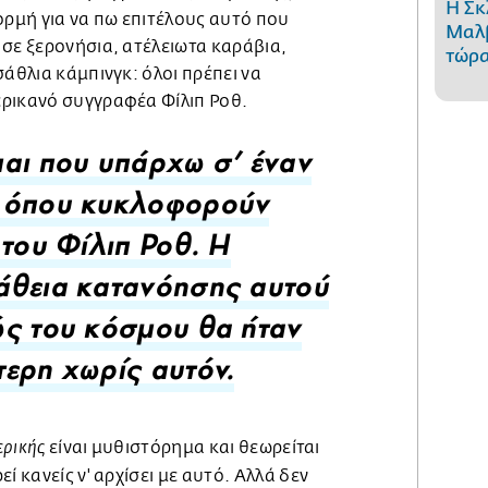
Η Σκ
ορμή για να πω επιτέλους αυτό που
Μαλβ
σε ξερονήσια, ατέλειωτα καράβια,
τώρα
σάθλια κάμπινγκ: όλοι πρέπει να
ρικανό συγγραφέα Φίλιπ Ροθ.
αι που υπάρχω σ' έναν
 όπου κυκλοφορούν
 του Φίλιπ Ροθ. Η
άθεια κατανόησης αυτού
ς του κόσμου θα ήταν
ερη χωρίς αυτόν.
είναι μυθιστόρημα και θεωρείται
ερικής
ί κανείς ν' αρχίσει με αυτό. Αλλά δεν