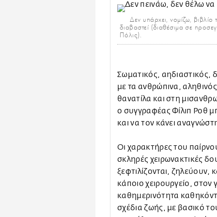
Δεν υπάρχει, νομίζω, βιβλίο 
διαβαστεί (διαθέσιμα σε προσεγ
Πόλις).
Σωματικός, αηδιαστικός, 
με τα ανθρώπινα, αληθινός 
θανατίλα και στη μισανθρω
ο συγγραφέας Φίλιπ Ροθ μπ
και να τον κάνει αναγνώστ
Οι χαρακτήρες του παίρνου
σκληρές χειρωνακτικές δου
ξεφτιλίζονται, ζηλεύουν, 
κάποιο χειρουργείο, στον 
καθημερινότητα καθηκόντ
σχέδια ζωής, με βασικό τ