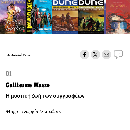
0
27.2.2021 | 09:53
01
Guillaume Musso
Η μυστική ζωή των συγγραφέων
Μτφρ.: Γεωργία Γεροκώστα