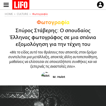
Παράκαμψη
προς
το
HOME
CULTURE
Φωτογραφία
κυρίως
Φωτογραφία
περιεχόμενο
Σπύρος Στάβερης: Ο σπουδαίος
Έλληνας φωτογράφος σε μια σπάνια
εξομολόγηση για την τέχνη του
«Με το είδος αυτό του θράσους που αποκτάς στον δρόμο
συντελείται μια μετάλλαξη, αποκτάς άλλη αυτοπεποίθηση,
μαθαίνεις να ελίσσεσαι σε οποιεσδήποτε συνθήκες και να
ξεπερνάς τις αναστολές σου».
M. Hulot