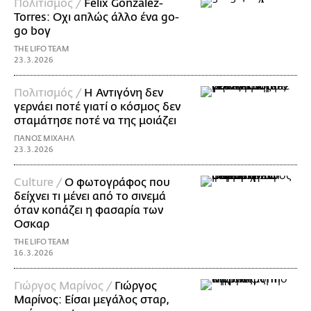
Πολιτισμός /
Felix Gonzalez-
Torres: Οχι απλώς άλλο ένα go-
go boy
THE LIFO TEAM
23.3.2026
Πολιτισμός /
Η Αντιγόνη δεν
γερνάει ποτέ γιατί ο κόσμος δεν
σταμάτησε ποτέ να της μοιάζει
ΠΑΝΟΣ ΜΙΧΑΗΛ
23.3.2026
Culture /
Ο φωτογράφος που
δείχνει τι μένει από το σινεμά
όταν κοπάζει η φασαρία των
Οσκαρ
THE LIFO TEAM
16.3.2026
Γιώργος Μαρίνος /
Γιώργος
Μαρίνος: Είσαι μεγάλος σταρ,