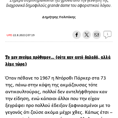
Σήμερα συμπληρώνονται 130 χρόνια από την γέννηση της
διαχρονικά δημοφιλούς grande dame του αφοριστικού λόγου.
Δημήτρης Πολιτάκης
1
UPD
22.8.2023 | 07:19
Το μεν πνεύμα πρόθυμον… (ούτε καν αυτό δηλαδή, αλλά
λέμε τώρα)
Όταν πέθανε το 1967 η Ντόροθι Πάρκερ στα 73
της, πάνω στην κόψη της ακμάζουσας τότε
αντικουλτούρας, πολλοί δεν αντελήφθησαν καν
την είδηση, ενώ κάποιοι άλλοι που την είχαν
ξεγράψει προ πολλού έδειξαν ξαφνιασμένοι με το
γεγονός ότι ζούσε ακόμα μέχρι χθες. Κάπως έτσι –