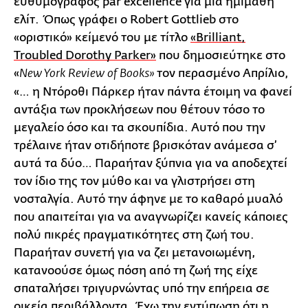
ευθυμογράφος par excellence για μια ημιμαθή
ελίτ. Όπως γράφει ο Robert Gottlieb στο
«οριστικό» κείμενό του με τίτλο
«Brilliant,
Troubled Dorothy Parker»
που δημοσιεύτηκε στο
«
τον περασμένο Απρίλιο,
New
York
Review
of
Books
»
«… η Ντόροθι Πάρκερ ήταν πάντα έτοιμη να φανεί
αντάξια των προκλήσεων που θέτουν τόσο το
μεγαλείο όσο και τα σκουπίδια. Αυτό που την
τρέλαινε ήταν οτιδήποτε βρισκόταν ανάμεσα σ’
αυτά τα δύο… Παραήταν ξύπνια για να αποδεχτεί
τον ίδιο της τον μύθο και να γλιστρήσει στη
νοσταλγία. Αυτό την άφηνε με το καθαρό μυαλό
που απαιτείται για να αναγνωρίζει κανείς κάποιες
πολύ πικρές πραγματικότητες στη ζωή του.
Παραήταν συνετή για να ζει μετανοιωμένη,
κατανοούσε όμως πόση από τη ζωή της είχε
σπαταλήσει τριγυρνώντας υπό την επήρεια σε
οικεία περιβάλλοντα. Έχω την εντύπωση ότι η