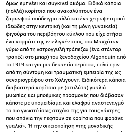
όμως εμπνέει και συγκινεί ακόμα. Ειδικά κάποια
(πολλά) κορίτσια που ανακαλύπτουν ένα
ζαμανφού υπόδειγμα αλλά και ένα χειραφετητικό
ιδεώδες στην κεντρική (και τη μόνη γυναικεία)
φιγούρα του περιβόητου κύκλου που είχε στήσει
ένα κομμάτι της ιντελιγκέντσιας του Μανχάταν
γύρω από τη «στρογγυλή τράπεζα» (ένα στάνταρ
τραπέζι στο μπαρ) του ξενοδοχείου Algonquin από
το 1919 και για μια δεκαετία περίπου, πολύ πριν
από τη σύντομη και τραυματική εμπειρία της ως
σεναριογράφου στο Χόλιγουντ. Ειδικότερα κάποια
διαβαστερά κορίτσια με (στυλάτα) γυαλιά
μυωπίας και μποέμικες προσμονές που διάβασαν
κάποτε με υπομειδίαμα και ελαφρύ αναστεναγμό
το πιο γνωστό ίσως στιχάκι της για τους «άντρες
που σπάνια την πέφτουν σε κορίτσια που φοράνε
γυαλιά». Ή την οικειοποίηση «της μοναδικής