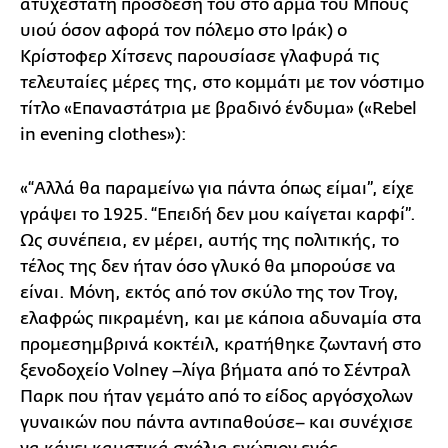
ατυχέστατη πρόσδεσή του στο άρμα του Μπους
υιού όσον αφορά τον πόλεμο στο Ιράκ) ο
Κρίστοφερ Χίτσενς παρουσίασε γλαφυρά τις
τελευταίες μέρες της, στο κομμάτι με τον νόστιμο
τίτλο «Επαναστάτρια με βραδινό ένδυμα» («Rebel
in evening clothes»):
«“Αλλά θα παραμείνω για πάντα όπως είμαι”, είχε
γράψει το 1925. “Επειδή δεν μου καίγεται καρφί”.
Ως συνέπεια, εν μέρει, αυτής της πολιτικής, το
τέλος της δεν ήταν όσο γλυκό θα μπορούσε να
είναι. Μόνη, εκτός από τον σκύλο της τον Troy,
ελαφρώς πικραμένη, και με κάποια αδυναμία στα
προμεσημβρινά κοκτέιλ, κρατήθηκε ζωντανή στο
ξενοδοχείο Volney –λίγα βήματα από το Σέντραλ
Παρκ που ήταν γεμάτο από το είδος αργόσχολων
γυναικών που πάντα αντιπαθούσε– και συνέχισε