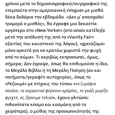
χρόνια μετά το δημοσιογραφικό/συγγραφικό της
ντεμπούτο στην αμερικανική «Vogue» με μισθό
δέκα δολάρια την εβδομάδα. «Δεν μ’ απασχολεί
τρομερά ο μισθός», θα έγραφε μια δεκαετία
αργότερα στο «New Yorker» (στο οποίο κατέληξε
μετά την απόλυσή της από το «Vanity Fair»
εξαιτίας του καυστικού της λόγου), «χρειάζομαι
μόνο αρκετά για να κρατάω χωριστά την ψυχή
από το σώμα». Τι ακριβώς εκπροσωπεί, όμως,
σήμερα; Δεν έγραψε, όπως θα επιθυμούσε η ίδια,
το Μεγάλο Βιβλίο ή τη Μεγάλη Ποίηση (αν και
ποιήματα/γκραφίτι αυτοχειρίας, όπως το
«Ρεζουμέ» με στίχους του τύπου «
τα ξυράφια
πονάνε, τα ναρκωτικά φέρνουν κράμπες, το γκάζι μυρίζει
», έχουν γλιτώσει
φριχτά, ας ζήσουμε τελικά
πιθανότατα κόσμο και κοσμάκη από τα
χειρότερα), ο μύθος της προσωπικότητάς της