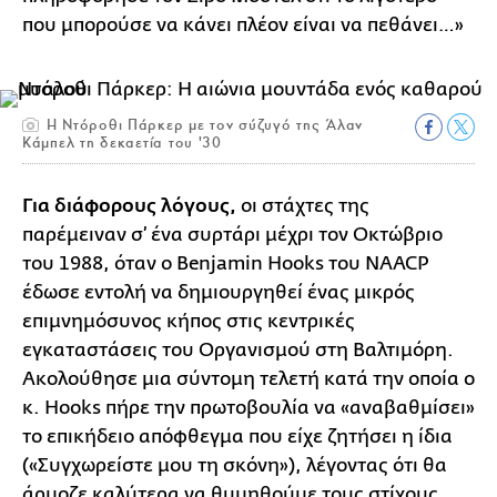
που μπορούσε να κάνει πλέον είναι να πεθάνει…»
H Nτόροθι Πάρκερ με τον σύζυγό της Άλαν
Κάμπελ τη δεκαετία του '30
Για διάφορους λόγους,
οι στάχτες της
παρέμειναν σ’ ένα συρτάρι μέχρι τον Οκτώβριο
του 1988, όταν ο Benjamin Hooks του NAACP
έδωσε εντολή να δημιουργηθεί ένας μικρός
επιμνημόσυνος κήπος στις κεντρικές
εγκαταστάσεις του Οργανισμού στη Βαλτιμόρη.
Ακολούθησε μια σύντομη τελετή κατά την οποία ο
κ. Hooks πήρε την πρωτοβουλία να «αναβαθμίσει»
το επικήδειο απόφθεγμα που είχε ζητήσει η ίδια
(«Συγχωρείστε μου τη σκόνη»), λέγοντας ότι θα
άρμοζε καλύτερα να θυμηθούμε τους στίχους