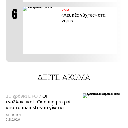
DAILY
«Λευκές νύχτες» στα
νησιά
ΔΕΙΤΕ ΑΚΟΜΑ
20 χρόνια LiFO /
Οι
εναλλακτικοί: Όσο πιο μακριά
από το mainstream γίνεται
M. HULOT
3.8.2026