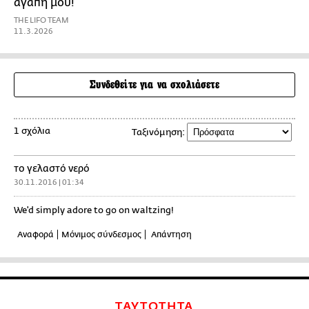
αγάπη μου!
THE LIFO TEAM
11.3.2026
Συνδεθείτε για να σχολιάσετε
1 σχόλια
Ταξινόμηση:
το γελαστό νερό
30.11.2016 | 01:34
We'd simply adore to go on waltzing!
Αναφορά
Μόνιμος σύνδεσμος
Απάντηση
ΤΑΥΤΟΤΗΤΑ