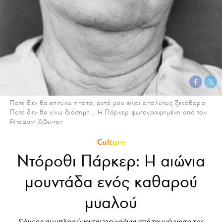
Ποτέ δεν θα επιτύχω τίποτα, αυτό μου είναι απολύτως ξεκάθαρο.
Ποτέ δεν θα γίνω διάσημη... Η Πάρκερ φωτογραφημένη από τον
Ρίτσαρντ Άβεντον
Culture
Ντόροθι Πάρκερ: Η αιώνια
μουντάδα ενός καθαρού
μυαλού