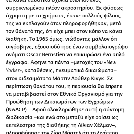
να κάνει καυστικά σχόλια ενώπιον ενός
συρρικνωμένου πλέον ακροατηρίου. Εκ φύσεως
άχρηστη με τα χρήματα, έκανε πολλούς φίλους
της να εκπλαγούν όταν πληροφορήθηκαν, μετά
τον θάνατό της, ότι είχε μπει στον κόπο να κάνει
διαθήκη. Το 1965 όμως, νιώθοντας μάλλον ότι
σιγόσβηνε, εξουσιοδότησε έναν συμβολαιογράφο
ονόματι Oscar Bernstien να επικυρώσει ένα απλό
έγγραφο. Άφηνε τα πάντα –μετοχές του «
New
, καταθέσεις, πνευματικά δικαιώματα–
Yorker
»
στον αιδεσιμότατο Μάρτιν Λούθερ Κινγκ. Σε
περίπτωση θανάτου του, η περιουσία θα έπρεπε
να μεταβιβαστεί στον Εθνικό Οργανισμό για την
Προώθηση των Δικαιωμάτων των Εγχρώμων
(NAACP)… Αφού ολοκληρώθηκε αυτή η σύντομη
διαδικασία –και ενώ στο μεταξύ είχε ορίσει ως
εκτελέστρια της διαθήκης τη Λίλιαν Χέλμαν–,
πληροφόρησε τον Ζίρο Μόστελ ότι το λιγότερο