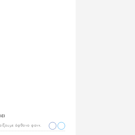
αίξουμε άφθονο φανκ.