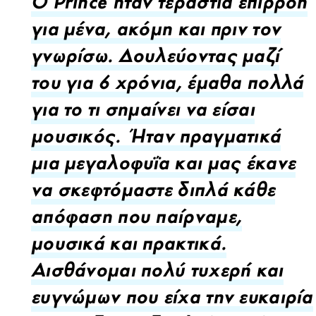
Ο Prince ήταν τεράστια επιρροή
για μένα, ακόμη και πριν τον
γνωρίσω. Δουλεύοντας μαζί
του για 6 χρόνια, έμαθα πολλά
για το τι σημαίνει να είσαι
μουσικός. Ήταν πραγματικά
μια μεγαλοφυΐα και μας έκανε
να σκεφτόμαστε διπλά κάθε
απόφαση που παίρναμε,
μουσικά και πρακτικά.
Αισθάνομαι πολύ τυχερή και
ευγνώμων που είχα την ευκαιρία