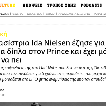
ULTURE
ΑΠΟΨΕΙΣ
ΤΡΟΠΟΣ ΖΩΗΣ
PODCASTS
θόνες
Ιδέες
Μόδα & Στυλ
Σκληρές Αλήθειε
ΥΣΙΚΉ
ΘΈΑΤΡΟ
ΕΙΚΑΣΤΙΚΆ
ΒΙΒΛΊΟ
ΑΡΧΑΙΟΛΟΓΊΑ & ΙΣΤΟΡΊΑ
ΦΩΤΟΓΡΑ
OnDemand
ουσική
Στήλες
Γεύση
Σκληρές Αλήθειε
έατρο
Οπτική Γωνία
Υγεία & Σώμα
Αληθινά Εγκλήμα
καστικά
Guests
Ταξίδια
κή
Άλλο ένα podcas
βλίο
Επιστολές
Συνταγές
3.0
ασίστρια Ida Nielsen έζησε για
χαιολογία &
Living
Ψυχή & Σώμα
τορία
α δίπλα στον Prince και έχει μ
Urban
Άκου την επιστή
sign
Αγορά
Ιστορία μιας πόλη
να πει
ωτογραφία
Pulp Fiction
τις εμφανίσεις της στο Half Note, που ξεκινούν στις 5 Οκτωβ
Radio Lifo
α που τον συνόδευε για 6 χρόνια στις περιοδείες του μέχρι κ
The Review
υ μοιράζεται στο LIFO.gr τις αναμνήσεις της από τον σπουδα
LiFO Politics
Το κρασί με απλά
ππά
λόγια
0:35
Ζούμε, ρε!