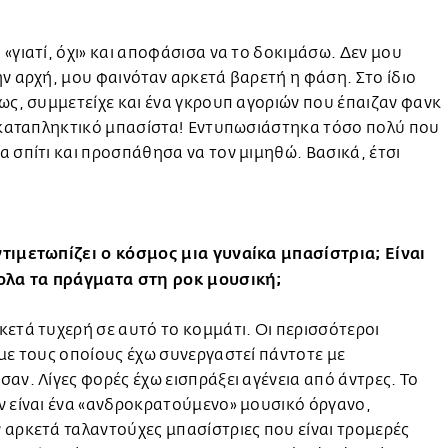
«γιατί, όχι» και αποφάσισα να το δοκιμάσω. Δεν μου
ν αρχή, μου φαινόταν αρκετά βαρετή η φάση. Στο ίδιο
ως, συμμετείχε και ένα γκρουπ αγοριών που έπαιζαν φανκ
ν καταπληκτικό μπασίστα! Εντυπωσιάστηκα τόσο πολύ που
 σπίτι και προσπάθησα να τον μιμηθώ. Βασικά, έτσι
τιμετωπίζει ο κόσμος μια γυναίκα μπασίστρια; Είναι
ολα τα πράγματα στη ροκ μουσική;
ετά τυχερή σε αυτό το κομμάτι. Οι περισσότεροι
με τους οποίους έχω συνεργαστεί πάντοτε με
αν. Λίγες φορές έχω εισπράξει αγένεια από άντρες. Το
 είναι ένα «ανδροκρατούμενο» μουσικό όργανο,
αρκετά ταλαντούχες μπασίστριες που είναι τρομερές