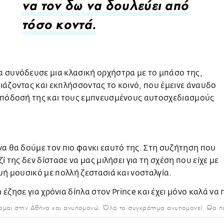
να τον δω να δουλεύει από
τόσο κοντά.
 συνόδευσε μια κλασική ορχήστρα με το μπάσο της,
άζοντας και εκπλήσσοντας το κοινό, που έμεινε άναυδο
απόδοσή της και τους εμπνευσμένους αυτοσχεδιασμούς
α θα δούμε τον πιο φανκι εαυτό της. Στη συζήτηση που
ζί της δεν δίστασε να μας μιλήσει για τη σχέση που είχε με
υή μουσικό με πολλή ζεστασιά και νοσταλγία.
ομαι στην Αθήνα και ανυπομονώ. Όλο το συγκρότημα ανυπομονεί. Θα π