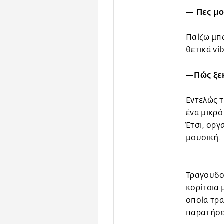
— Πες μο
Παίζω μπά
θετικά vi
—Πώς ξεκ
Εντελώς τ
ένα μικρό
Έτσι, οργ
μουσική.
Τραγουδού
κορίτσια 
οποία τρα
παρατήσει