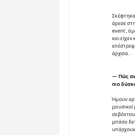
Σκέφτηκα 
άρεσε στη
event, όμ
και είχα
επέστρεψα
άρχισα..
— Πώς αν
πιο δύσκ
Ήμουν αρκ
μουσικοί 
σεβόντουσ
μπάσο δεν
υπάρχουν 