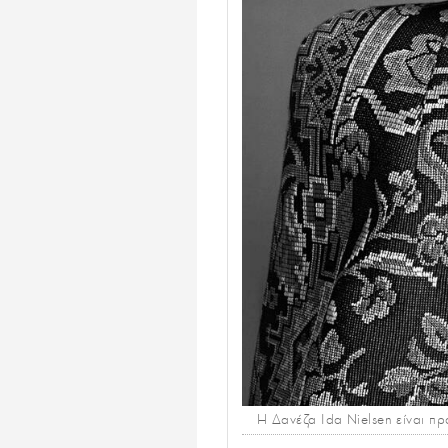
Η Δανέζα Ida Nielsen είναι πρ