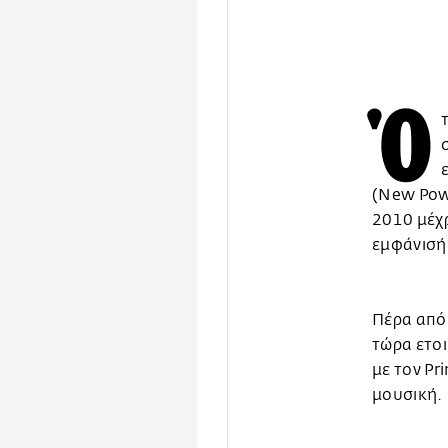
Ό
(New Powe
2010 μέχρ
εμφάνισή
Πέρα από
τώρα ετοι
με τον Pr
μουσική.