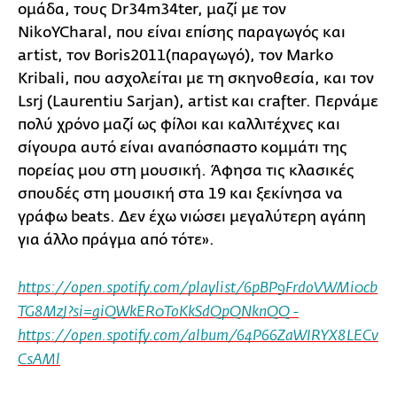
ομάδα, τους Dr34m34ter, μαζί με τον
NikoYCharal, που είναι επίσης παραγωγός και
artist, τον Boris2011(παραγωγό), τον Marko
Kribali, που ασχολείται με τη σκηνοθεσία, και τον
Lsrj (Laurentiu Sarjan), artist και crafter. Περνάμε
πολύ χρόνο μαζί ως φίλοι και καλλιτέχνες και
σίγουρα αυτό είναι αναπόσπαστο κομμάτι της
πορείας μου στη μουσική. Άφησα τις κλασικές
σπουδές στη μουσική στα 19 και ξεκίνησα να
γράφω beats. Δεν έχω νιώσει μεγαλύτερη αγάπη
για άλλο πράγμα από τότε».
https://open.spotify.com/playlist/6pBP9FrdoVWMi0cb
TG8MzJ?si=giQWkER0ToKkSdQpQNknQQ -
https://open.spotify.com/album/64P66ZaWIRYX8LECv
CsAMl