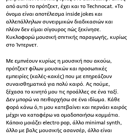
από αυτό το πρότζεκτ, έχει και το Technocat. «Το
όνομα είναι αποτέλεσμα inside jokes και
αλλεπάλληλων συνειρμικών διαδικασιών και
πλέον δεν είμαι σίγουρος πώς ξεκίνησε.
Κυκλοφορώ μουσική σπιτικής παραγωγής, κυρίως
στο Ίντερνετ.
Με εμπνέουν κυρίως η μουσική που ακούω,
πρότζεκτ φίλων μουσικών και προσωπικές
εμπειρίες (καλές-κακές) που με επηρεάζουν
συναισθηματικά για πολύ καιρό. Ας πούμε,
ξέχασα το κινητό μου τις προάλλες σε ένα ταξί.
Δεν μπορώ να πειθαρχήσω σε ένα ιδίωμα. Κάθε
φορά κάνω ό,τι μου κατεβαίνει και περνάει καιρός
μέχρι να καταφέρω να ομαδοποιήσω κομμάτια.
Κάποιο μοιάζει electro pop, άλλο minimal synth,
άλλο με βαλς μουσικής ασανσέρ, άλλο είναι