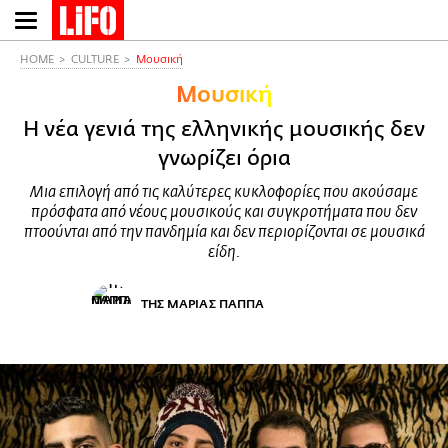
Παράκαμψη
προς
το
HOME
CULTURE
Μουσική
κυρίως
Μουσική
περιεχόμενο
H νέα γενιά της ελληνικής μουσικής δεν
γνωρίζει όρια
Μια επιλογή από τις καλύτερες κυκλοφορίες που ακούσαμε
πρόσφατα από νέους μουσικούς και συγκροτήματα που δεν
πτοούνται από την πανδημία και δεν περιορίζονται σε μουσικά
είδη.
ΤΗΣ ΜΑΡΙΑΣ ΠΑΠΠΑ