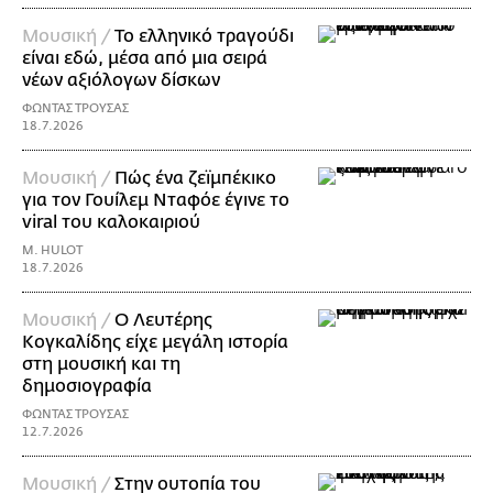
Μουσική /
Το ελληνικό τραγούδι
είναι εδώ, μέσα από μια σειρά
νέων αξιόλογων δίσκων
ΦΩΝΤΑΣ ΤΡΟΥΣΑΣ
18.7.2026
Μουσική /
Πώς ένα ζεϊμπέκικο
για τον Γουίλεμ Νταφόε έγινε το
viral του καλοκαιριού
M. HULOT
18.7.2026
Μουσική /
Ο Λευτέρης
Κογκαλίδης είχε μεγάλη ιστορία
στη μουσική και τη
δημοσιογραφία
ΦΩΝΤΑΣ ΤΡΟΥΣΑΣ
12.7.2026
Μουσική /
Στην ουτοπία του