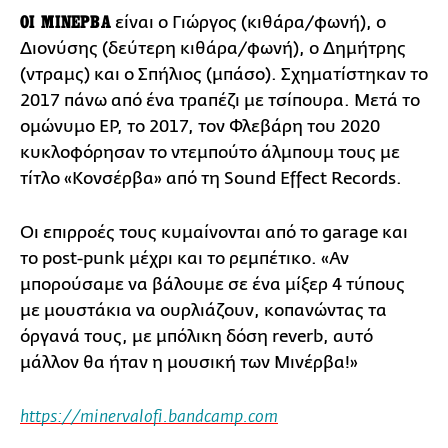
ΟΙ ΜΙΝΕΡΒΑ
είναι ο Γιώργος (κιθάρα/φωνή), ο
Διονύσης (δεύτερη κιθάρα/φωνή), ο Δημήτρης
(ντραμς) και ο Σπήλιος (μπάσο). Σχηματίστηκαν το
2017 πάνω από ένα τραπέζι με τσίπουρα. Μετά το
ομώνυμο EP, το 2017, τον Φλεβάρη του 2020
κυκλοφόρησαν το ντεμπούτο άλμπουμ τους με
τίτλο «Κονσέρβα» από τη Sound Effect Records.
Οι επιρροές τους κυμαίνονται από το garage και
το post-punk μέχρι και το ρεμπέτικο. «Αν
μπορούσαμε να βάλουμε σε ένα μίξερ 4 τύπους
με μουστάκια να ουρλιάζουν, κοπανώντας τα
όργανά τους, με μπόλικη δόση reverb, αυτό
μάλλον θα ήταν η μουσική των Μινέρβα!»
https://minervalofi.bandcamp.com