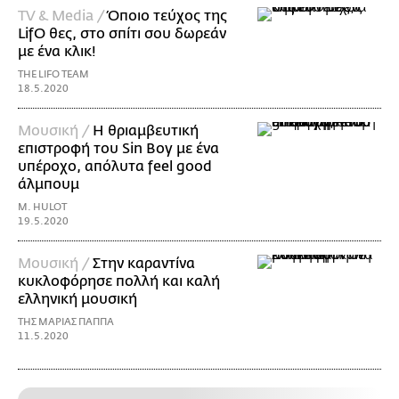
TV & Media /
Όποιο τεύχος της
LifO θες, στο σπίτι σου δωρεάν
με ένα κλικ!
THE LIFO TEAM
18.5.2020
Μουσική /
Η θριαμβευτική
επιστροφή του Sin Boy με ένα
υπέροχο, απόλυτα feel good
άλμπουμ
M. HULOT
19.5.2020
Μουσική /
Στην καραντίνα
κυκλοφόρησε πολλή και καλή
ελληνική μουσική
ΤΗΣ ΜΑΡΙΑΣ ΠΑΠΠΑ
11.5.2020