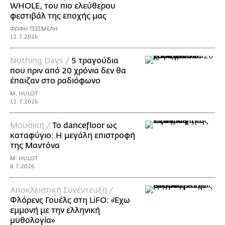
WHOLE, του πιο ελεύθερου
φεστιβάλ της εποχής μας
ΦΩΦΗ ΤΣΕΣΜΕΛΗ
11.7.2026
Nothing Days /
5 τραγούδια
που πριν από 20 χρόνια δεν θα
έπαιζαν στο ραδιόφωνο
M. HULOT
11.7.2026
Μουσική /
Το dancefloor ως
καταφύγιο: Η μεγάλη επιστροφή
της Μαντόνα
M. HULOT
8.7.2026
Αποκλειστική Συνέντευξη /
Φλόρενς Γουέλς στη LiFO: «Έχω
εμμονή με την ελληνική
μυθολογία»