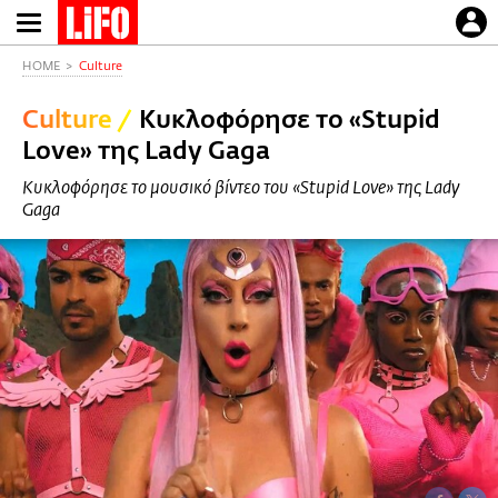
Παράκαμψη
προς
το
HOME
Culture
κυρίως
Culture
/
Κυκλοφόρησε το «Stupid
περιεχόμενο
Love» της Lady Gaga
Κυκλοφόρησε το μουσικό βίντεο του «Stupid Love» της Lady
Gaga