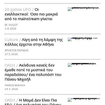
20 χρόνια LiFO /
Οι
εναλλακτικοί: Όσο πιο μακριά
από το mainstream γίνεται
M. HULOT
3.8.2026
Culture /
Λίγη από τη λάμψη της
Κάλλας έρχεται στην Αθήνα
ΧΡΗΣΤΟΣ ΠΑΡΙΔΗΣ
27.5.2026
ΟΑΣΗ /
Ακίνδυνα κανείς δεν
έμαθε ποτέ τα μυστικά του
παραδείσου/ ένα πολυπόστ του
Πάνου Μιχαήλ
ΠΑΝΟΣ ΜΙΧΑΗΛ
19.5.2026
ΟΑΣΗ /
Η Mαμά Δεν Είναι Πια
Εδώ / ένα πολυπόστ του Πάνου