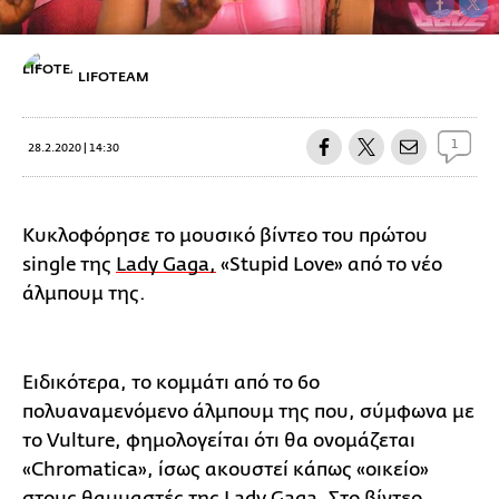
LIFOTEAM
1
28.2.2020 | 14:30
Κυκλοφόρησε το μουσικό βίντεο του πρώτου
single της
Lady Gaga,
«Stupid Love» από το νέο
άλμπουμ της.
Ειδικότερα, το κομμάτι από το 6ο
πολυαναμενόμενο άλμπουμ της που, σύμφωνα με
το Vulture, φημολογείται ότι θα ονομάζεται
«Chromatica», ίσως ακουστεί κάπως «οικείο»
στους θαυμαστές της Lady Gaga. Στο βίντεο