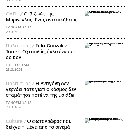
30.3.2026
ΟΑΣΗ /
Οι 7 ζωές της
Μαρινέλλας: Ενας αντεπικήδειος
ΠΑΝΟΣ ΜΙΧΑΗΛ
29.3.2026
Πολιτισμός /
Felix Gonzalez-
Torres: Οχι απλώς άλλο ένα go-
go boy
THE LIFO TEAM
23.3.2026
Πολιτισμός /
Η Αντιγόνη δεν
γερνάει ποτέ γιατί ο κόσμος δεν
σταμάτησε ποτέ να της μοιάζει
ΠΑΝΟΣ ΜΙΧΑΗΛ
23.3.2026
Culture /
Ο φωτογράφος που
δείχνει τι μένει από το σινεμά