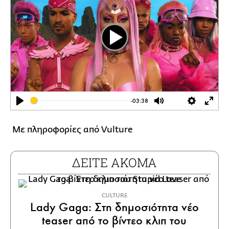
Play
-03:38
Play
Mute
Settings
Ente
full
Με πληροφορίες από Vulture
ΔΕΙΤΕ ΑΚΟΜΑ
CULTURE
Lady Gaga: Στη δημοσιότητα νέο
teaser από το βίντεο κλιπ του