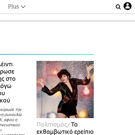
Plus
Θέματα
Συνεντεύξεις
Videos
τα
Αφιερώματα
Ζώδια
Εξομολογήσεις
Blogs
η
έιντι
Οι Αθηναίοι
ύρωσε
Απώλειες
ης στο
Lgbtqi+
λόγω
Επιλογές
ου
ικού
ακύρωσε την
νη συναυλία
λ, αφού η
Πολιτισμός
Το
πνευστικού
ι
εκθαμβωτικό ερείπιο