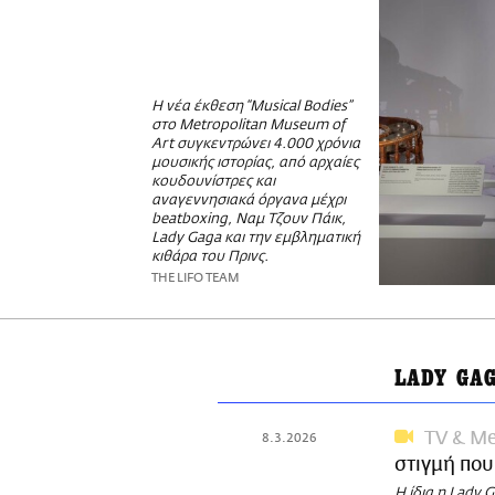
Η νέα έκθεση “Musical Bodies”
στο Metropolitan Museum of
Art συγκεντρώνει 4.000 χρόνια
μουσικής ιστορίας, από αρχαίες
κουδουνίστρες και
αναγεννησιακά όργανα μέχρι
beatboxing, Ναμ Τζουν Πάικ,
Lady Gaga και την εμβληματική
κιθάρα του Πρινς.
THE LIFO TEAM
LADY GA
TV & Me
8.3.2026
στιγμή που
Η ίδια η Lady 