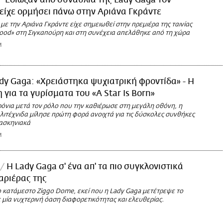
Έδιωξαν από συναυλία της Lady Gaga τον
είχε ορμήσει πάνω στην Αριάνα Γκράντε
 με την Αριάνα Γκράντε είχε σημειωθεί στην πρεμιέρα της ταινίας
Good» στη Σιγκαπούρη και στη συνέχεια απελάθηκε από τη χώρα
M
dy Gaga: «Χρειάστηκα ψυχιατρική φροντίδα» - Η
για τα γυρίσματα του «A Star Is Born»
ρόνια μετά τον ρόλο που την καθιέρωσε στη μεγάλη οθόνη, η
λιτέχνιδα μίλησε πρώτη φορά ανοιχτά για τις δύσκολες συνθήκες
ασκηνιακά
M
Η Lady Gaga σ' ένα απ' τα πιο συγκλονιστικά
αριέρας της
 κατάμεστο Ziggo Dome, εκεί που η Lady Gaga μετέτρεψε το
μία νυχτερινή όαση διαφορετικότητας και ελευθερίας.