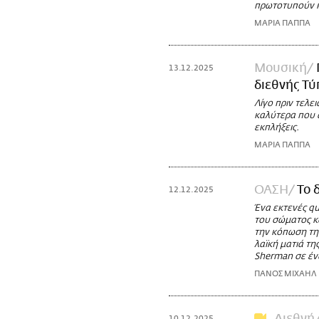
πρωτοτυπούν κ
ΜΑΡΙΑ ΠΑΠΠΑ
Μουσική
13.12.2025
διεθνής Τύ
Λίγο πριν τελε
καλύτερα που α
εκπλήξεις.
ΜΑΡΙΑ ΠΑΠΠΑ
ΟΑΣΗ
Το 
12.12.2025
Ένα εκτενές qu
του σώματος κα
την κόπωση της
λαϊκή ματιά τη
Sherman σε έν
ΠΑΝΟΣ ΜΙΧΑΗΛ
10.12.2025