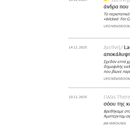
Διεθνή
άνδρα που 
Το περιστατικό
«Wicked: For 
LIFO NEWSROO
Διεθνή
La
14.11.2025
αποκάλυψη 
Σχεδόν επτά χ
δημοφιλής καλ
που βίωνε παρ
LIFO NEWSROO
I Was There
10.11.2025
σόου της κ
Βρεθήκαμε στο
Άμστερνταμ σε 
JIM VAROUNIS