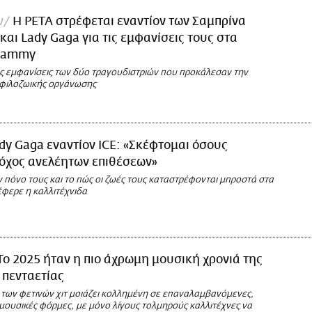
ν
Η PETA στρέφεται εναντίον των Σαμπρίνα
και Lady Gaga για τις εμφανίσεις τους στα
Grammy
ις εμφανίσεις των δύο τραγουδιστριών που προκάλεσαν την
 φιλοζωικής οργάνωσης
dy Gaga εναντίον ICE: «Σκέφτομαι όσους
τόχος ανελέητων επιθέσεων»
 πόνο τους και το πώς οι ζωές τους καταστρέφονται μπροστά στα
έφερε η καλλιτέχνιδα
Το 2025 ήταν η πιο άχρωμη μουσική χρονιά της
 πενταετίας
 των φετινών χιτ μοιάζει κολλημένη σε επαναλαμβανόμενες,
μουσικές φόρμες, με μόνο λίγους τολμηρούς καλλιτέχνες να