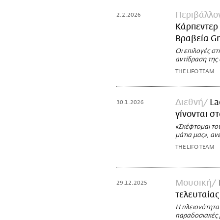
Περιβάλλο
2.2.2026
Κάρπεντερ 
Βραβεία 
Οι επιλογές στ
αντίδραση της
THE LIFO TEAM
Διεθνή
La
30.1.2026
γίνονται σ
«Σκέφτομαι τον
μάτια μας», αν
THE LIFO TEAM
Μουσική
29.12.2025
τελευταίας
Η πλειονότητα
παραδοσιακές 