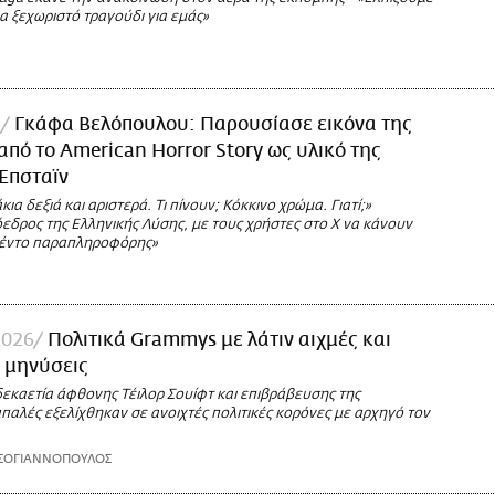
να ξεχωριστό τραγούδι για εμάς»
Γκάφα Βελόπουλου: Παρουσίασε εικόνα της
από το American Horror Story ως υλικό της
Έπσταϊν
κια δεξιά και αριστερά. Τι πίνουν; Κόκκινο χρώμα. Γιατί;»
εδρος της Ελληνικής Λύσης, με τους χρήστες στο Χ να κάνουν
σέντο παραπληροφόρης»
026
Πολιτικά Grammys με λάτιν αιχμές και
α μηνύσεις
δεκαετία άφθονης Τέιλορ Σουίφτ και επιβράβευσης της
απαλές εξελίχθηκαν σε ανοιχτές πολιτικές κορόνες με αρχηγό τον
ΣΟΓΙΑΝΝΟΠΟΥΛΟΣ