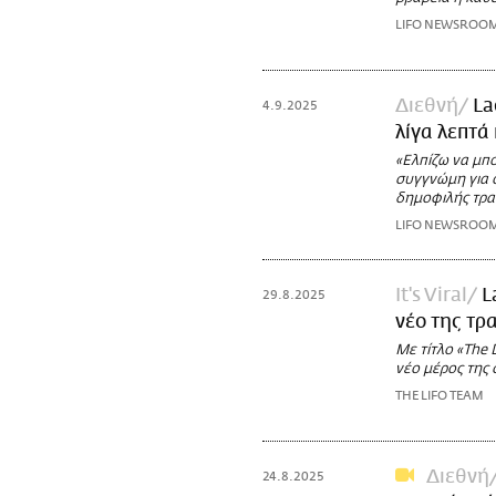
LIFO NEWSROO
Διεθνή
La
4.9.2025
λίγα λεπτά 
«Ελπίζω να μπο
συγγνώμη για 
δημοφιλής τρα
LIFO NEWSROO
It's Viral
L
29.8.2025
νέο της τρ
Με τίτλο «The 
νέο μέρος της
THE LIFO TEAM
Διεθνή
24.8.2025