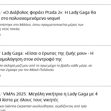
«Ο Διάβολος φοράει Prada 2»: Η Lady Gaga θα
 στο πολυαναμενόμενο sequel
οπίστηκε στο Μιλάνο, όπου πραγματοποιείται μέρος των
 νέας ταινίας
M
Lady Gaga: «Είσαι ο έρωτας της ζωής μου» - Η
ξομολόγηση στον σύντροφό της
ο σκληρά μαζί μου από το πρωί μέχρι το βράδυ κάθε μέρα, σε
τα» έγραψε για τον Μάικλ Πολάνσκι
M
VMAs 2025: Μεγάλη νικήτρια η Lady Gaga με 4
Η λίστα με όλους τους νικητές
και Sabrina Carpenter ακολούθησαν, κερδίζοντας από τρία
εμία