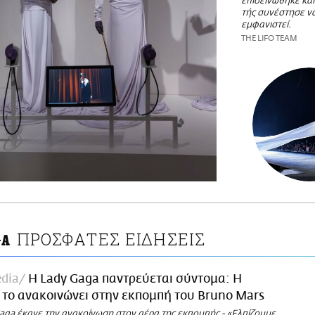
επιδεινώθηκε και
τής συνέστησε ν
εμφανιστεί.
THE LIFO TEAM
ΠΡΟΣΦΑΤΕΣ ΕΙΔΗΣΕΙΣ
GA
dia
H Lady Gaga παντρεύεται σύντομα: Η
 το ανακοινώνει στην εκπομπή του Bruno Mars
Gaga έκανε την ανακοίνωση στον αέρα της εκπομπής - «Ελπίζουμε