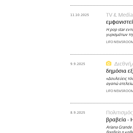
TV & Media
11.10.2025
εμφανιστεί
Η pop star εντ
γυρισμάτων της
LIFO NEWSROO
Διεθνή
9.9.2025
δημόσια ε
«Δουλεύεις τόσ
αγαπώ ατελείω
LIFO NEWSROO
Πολιτισμός
8.9.2025
βραβεία - 
Ariana Grande 
βραβεία η καθ