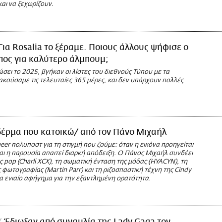
αι να ξεχωρίζουν.
Για Rosalia το ξέραμε. Ποιους άλλους ψήφισε ο
πος για καλύτερο άλμπουμ;
ιώσει το 2025, βγήκαν οι λίστες του διεθνούς Τύπου με τα
κούσαμε τις τελευταίες 365 μέρες, και δεν υπάρχουν πολλές
δέρμα που κατοικώ/ από τον Πάνο Μιχαήλ
eer πολυποστ για τη στιγμή που ζούμε: όταν η εικόνα προηγείται
ι η παρουσία απαιτεί διαρκή απόδειξη. Ο Πάνος Μιχαήλ συνδέει
 pop (Charli XCX), τη σωματική ένταση της μόδας (HYACYN), τη
ς φωτογραφίας (Martin Parr) και τη ριζοσπαστική τέχνη της Cindy
α ενιαίο αφήγημα για την εξαντλημένη ορατότητα.