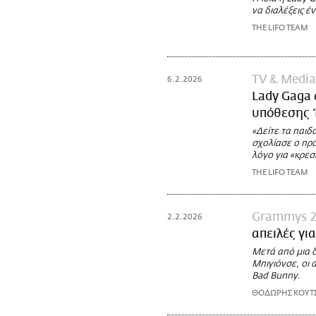
να διαλέξεις έ
THE LIFO TEAM
TV & Media
6.2.2026
Lady Gaga 
υπόθεσης 
«Δείτε τα παιδά
σχολίασε ο πρό
λόγο για «κρε
THE LIFO TEAM
Grammys 2
2.2.2026
απειλές γι
Μετά από μια 
Μπιγιόνσε, οι 
Bad Bunny.
ΘΟΔΩΡΗΣ ΚΟΥΤ