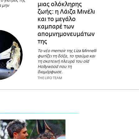
 ο γιατρός της
μιας ολόκληρης
α μην
ζωής: η Λάιζα Μινέλι
και το μεγάλο
καμπαρέ των
απομνημονευμάτων
της
Το νέο memoir της Liza Minnelli
φωτίζει τη δόξα, το τραύμα και
τη σκοτεινή πλευρά του old
Hollywood που τη
διαμόρφωσε.
THE LIFO TEAM