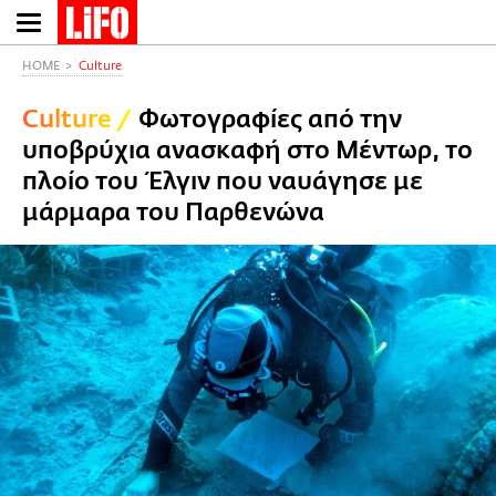
Παράκαμψη
προς
το
HOME
Culture
κυρίως
Culture
/
Φωτογραφίες από την
περιεχόμενο
υποβρύχια ανασκαφή στο Μέντωρ, το
πλοίο του Έλγιν που ναυάγησε με
μάρμαρα του Παρθενώνα