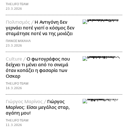
THE LIFO TEAM
23.3.2026
Πολιτισμός /
Η Αντιγόνη δεν
γερνάει ποτέ γιατί ο κόσμος δεν
σταμάτησε ποτέ να της μοιάζει
ΠΑΝΟΣ ΜΙΧΑΗΛ
23.3.2026
Culture /
Ο φωτογράφος που
δείχνει τι μένει από το σινεμά
όταν κοπάζει η φασαρία των
Οσκαρ
THE LIFO TEAM
16.3.2026
Γιώργος Μαρίνος /
Γιώργος
Μαρίνος: Είσαι μεγάλος σταρ,
αγάπη μου!
THE LIFO TEAM
11.3.2026