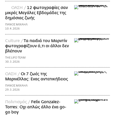
ΟΑΣΗ /
12 φωτογραφίες σαν
μικρές Μεγάλες Εβδομάδες της
δημόσιας ζωής
ΠΑΝΟΣ ΜΙΧΑΗΛ
10.4.2026
Culture /
Tα παιδιά του Μαρντίν
φωτογραφίζουν ό,τι οι άλλοι δεν
βλέπουν
THE LIFO TEAM
30.3.2026
ΟΑΣΗ /
Οι 7 ζωές της
Μαρινέλλας: Ενας αντεπικήδειος
ΠΑΝΟΣ ΜΙΧΑΗΛ
29.3.2026
Πολιτισμός /
Felix Gonzalez-
Torres: Οχι απλώς άλλο ένα go-
go boy