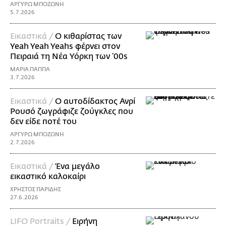
ΑΡΓΥΡΩ ΜΠΟΖΩΝΗ
5.7.2026
Εικαστικά /
Ο κιθαρίστας των
Yeah Yeah Yeahs φέρνει στον
Πειραιά τη Νέα Υόρκη των ’00s
ΜΑΡΙΑ ΠΑΠΠΑ
3.7.2026
Εικαστικά /
Ο αυτοδίδακτος Ανρί
Ρουσό ζωγράφιζε ζούγκλες που
δεν είδε ποτέ του
ΑΡΓΥΡΩ ΜΠΟΖΩΝΗ
2.7.2026
Εικαστικά /
Ένα μεγάλο
εικαστικό καλοκαίρι
ΧΡΗΣΤΟΣ ΠΑΡΙΔΗΣ
27.6.2026
LIFO Portraits /
Ειρήνη