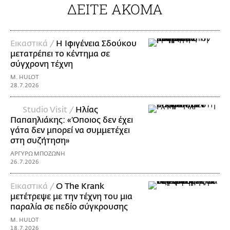
ΔΕΙΤΕ ΑΚΟΜΑ
Εικαστικά /
Η Ιφιγένεια Σδούκου
μετατρέπει το κέντημα σε
σύγχρονη τέχνη
M. HULOT
28.7.2026
Studio Visit /
Ηλίας
Παπαηλιάκης: «Όποιος δεν έχει
γάτα δεν μπορεί να συμμετέχει
στη συζήτηση»
ΑΡΓΥΡΩ ΜΠΟΖΩΝΗ
26.7.2026
Εικαστικά /
Ο The Krank
μετέτρεψε με την τέχνη του μια
παραλία σε πεδίο σύγκρουσης
M. HULOT
18.7.2026